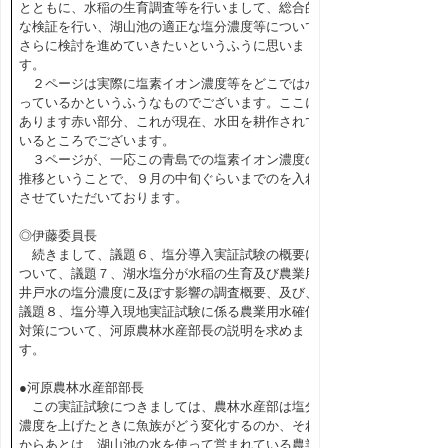
とともに、水稲の生育調査等を行いまして、総合的
な検証を行い、湖山池の適正な塩分濃度等について
さらに検討を進めていきたいというふうに思いま
す。
２ページは実際に塩素イオン濃度等をどこではか
っているかというふうなものでございます。ここに
あります赤い部分、これが現在、水田を耕作されて
いるところでございます。
３ページが、一応この青島での塩素イオン濃度の
推移ということで、９月の中旬ぐらいまでのを入れ
させていただいております。
◎伊藤委員長
続きまして、議題６、塩分導入実証試験の概要に
ついて、議題７、湖水塩分が水稲の生育及び農業用
井戸水の塩分濃度に及ぼす影響の調査概要、及び、
議題８、塩分導入現地実証試験に係る農業用水確保
対策について、河原農林水産部長の説明を求めま
す。
●河原農林水産部部長
この実証試験につきましては、農林水産部は塩分
濃度を上げたときに魚族がどう変化するのか、それ
からあとは、湖山池の水を使って営まれている農業