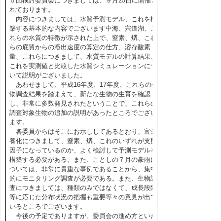
５回検討委員会につきましては、９月25日に開催さ
れております。
内容につきましては、水質予測モデル、これを構
築する基本的な内容でございます中海、宍道湖、こ
れらの水質の特徴が示された上で、窒素、燐、これ
らの底質からの溶出速度の算定の仕方、溶存酸素
量、これらにつきまして、水質モデルの計算結果、
これを実測値と比較した水質シミュレーションにつ
いて説明がございました。
あわせまして、平成16年度、17年度、これらの生
物調査結果を踏まえて、新たな生物の生育を確認
し、非常に多数発見されたということで、これらの
調査対象生物の追加の説明があったところでござい
ます。
各委員からはそこにお示ししてあるとおり、富栄
養化につきまして、窒素、燐、これのいずれが支配
因子になっているのか、よく検討して予測モデルを
構築する必要がある。また、ことしの７月の豪雨に
ついては、非常に貴重な事例であることから、集中
的にモニタリング調査が必要である。また、生物調
査につきましては、種類のみではなくて、成長段階
等に応じた分布状況の把握も重要等々の意見が出て
いるところでございます。
今後の予定でありますが、委員会の進め方といた