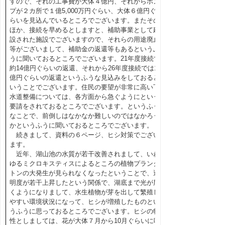
すので、それの工事費が大体４億円、それからポン
プが２カ所で１億5,000万円ぐらい、大体６億円ぐ
らいを見込んでいるところでございます。またその
ほか、接続を早めるとしますと、補助事業として建
設された施設でございますので、それらの用途廃止
等がございまして、補助金の返還等もあるというふ
うに聞いておるところでございます。21年度接続で
約14億円ぐらいの返還、それから26年度接続では11
億円ぐらいの返還というふうな見込みをしておると
いうことでございます。住民の要望が非常に高い下
水道整備については、各方面から急ぐようにという
要請をされておるところでございます。というふう
なことで、前倒しはなかなか難しいのではなかろう
かというふうに聞いておるところでございます。
続きまして、資料の６ページ、ヒシ対策でござい
ます。
近年、湖山池の水質が若干改善されまして、いわ
ゆるミクロキスティスによるところの植物プランク
トンの大発生が見られなくなったということで、透
明度が若干上昇したという関係で、湖底まで光が届
くようになりまして、水生植物が芽を出して繁殖し
やすい環境状況になって、ヒシが増殖したものとい
うふうに思っておるところでございます。ヒシの特
性としましては、花が大体７月から10月ぐらいに咲