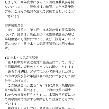
しまして、今年度中にさらに２回程度委員会を開催
をいたしまして、調査状況の確認、また水質予測モ
デル、これらの検討を重ねて実施するということで
ございます。
◎伊藤委員長
次に、議題２、第１回中海水質改善対策協議会に
ついて、議題３、湖山池の下水道整備計画の現状と
早期整備の可能性について、及び、議題４、ヒシ対
策について、田中水・大気環境課長の説明を求めま
す。
●田中水・大気環境課長
第１回中海水質改善対策協議会について、同じく
生活環境部の資料の４ページをお願いいたします。
去る７月28日、米子市において開催された第１回
の中海水質改善対策協議会の概要につきまして御報
告申し上げます。
この協議会は、去る１月31日に鳥取・島根両県知
事の確認書に基づきまして、中海の水質の調査、そ
れから分析等を行うとともに、水質改善措置につい
て両県共同で検討する機関として設置するものでご
ざいます。
構成員としましては、鳥取県及び島根県、それか