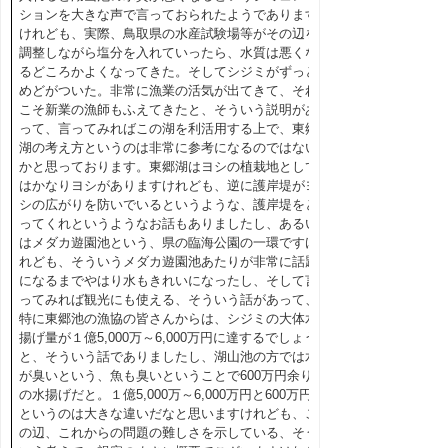
ションを大きな声で言っておられたようであります
けれども、実際、鳥取県の水産試験場等がその辺を
調整しながら塩分を入れていったら、水質は悪くな
るどころかよくなってきた。そしてシジミがずっと
めどがついた。非常に漁業の活気が出てきて、それ
こそ新業の漁師もふえてきたと、そういう説明があ
って、言ってみればこの湖を利活用する上で、東郷
湖の考え方というのは非常に参考になるのではない
かと思っております。東郷湖はヨシの植栽地として
はかなりヨシがありますけれども、逆に護岸堤がヨ
シの広がりを防いでいるというような、護岸堤をと
ってくれというようなお話もありましたし、あるい
はメダカ遊園池という、県の臨海公園の一環ですけ
れども、そういうメダカ遊園池あたりが非常に話題
になるまでやはり水もきれいになったし、そして言
ってみれば観光にも使える、そういう話があって、
特に東郷池の漁協の皆さんからは、シジミの大体水
揚げ量が１億5,000万～6,000万円に達するでしょう
と、そういう話でありましたし、湖山池の方では水
が臭いという、魚も臭いということで600万円余り
の水揚げだと。１億5,000万～6,000万円と600万円
というのは大きな違いだなと思いますけれども、こ
の辺、これからの問題の難しさを示している、そう