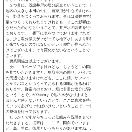
２つ目に、既設井戸の塩分調査ということで、瀬
地区の大きな水田の中に、自家用が中心ですけれど
も、野菜をつくっておられます。それは浅井戸で野
菜をつくっておられますけれども、そこの影響はど
うだったのかなということで、井戸水の調査を行っ
ております。一番下に表をつけておりますけれど
も、少し塩分濃度が上がっても地下水にあまり影響
が来ていないのではないかという傾向が見られたわ
けでございます。そう変化がないなということでご
ざいます。
農業関係は以上でございます。
次に、３ページですけれども、ちょうどこの図面
を見ていただきますと、鳥取空港の周り、バイパス
の周辺でありますけれども、ここに畑、サツマイモ
とかタバコとかつくっておられる畑地があるわけで
あります。御案内のとおり、畑は非常に塩分に弱い
ということで、500ppmまで池の水がなりますと、
ほとんど使えないということで、ここに真水を持っ
ていってあげなければいけないということで、一定
の整備を行っております。
せっかくですからちょっと仕組みを説明させてい
ただきますと、従来は、ここで、図面でいいます
と、島、里仁、徳尾というあたりがありますね。こ