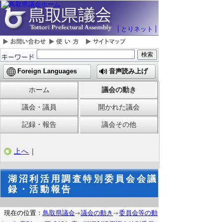
とりネット
Foreign Languages
音声読み上げ
ホーム
議会の動き
議会・議員
開かれた議会
記録・報告
議会その他
上へ
｜
湖沼利活用調査特別委員会会議
録・活動報告
現在の位置：
鳥取県議会
議会の動き
委員会等の動