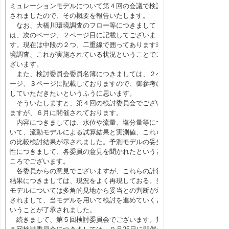
ミュレーションモデルについて第４回の会議で検討
されましたので、その概要を報告いたします。
なお、大橋川環境調査のフロー等につきまして
は、次のページ、２ページ目に記載してございま
す。現在は中段の２つ、二重線で囲ってあります環
境調査、これが実施されている状況ということでご
ざいます。
また、検討委員会委員名簿につきましては、２ペ
ージ、３ページに記載しておりますので、御参考に
していただきたいというふうに思います。
そういたしますと、第４回の検討委員会でござい
ますが、６月に開催されております。
内容につきましては、水位や流量、塩分量等につ
いて、流動モデルによる試算結果と実測値、これら
の比較検討結果が示されました。予測モデルの妥当
性につきまして、各委員の意見を聞かれたというと
ころでございます。
各委員からの意見でございますが、これらの計算
結果につきましては、現況をよく再現しておる。当
モデルについては多角的見地から妥当との判断が示
されまして、当モデルを用いて検討を進めていくと
いうことが了承されました。
続きまして、第５回検討委員会でございます。第