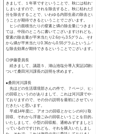
きまして、１年草ですということで、秋には枯れて
しまいますので、それを除去すると。秋に枯れた部
分を除去することで、いわゆる内部生産の除去とい
うことが期待できるということでございます。
ヒシの面積当たりの窒素と燐の除去量につきまし
ては、中段のところに書いてございますけれども、
窒素の除去量が平米当たり2.6から3.5グラム、それ
から燐が平米当たり0.36から0.55グラムというふう
な除去効果が期待できるということでございます。
◎伊藤委員長
続きまして、議題５、湖山池塩分導入実証試験に
ついて桑田河川課長の説明を求めます。
●桑田河川課長
先ほどの生活環境部さんの件で、７ページ、ヒシ
の回収というのがありまして、これは河川課でやっ
ておりますので、その分の説明を最初にさせていた
だきたいと思います。
平成14年度に、アオコの回収とかヒシの刈り取り
回収、それから浮遊ごみの回収ということを目的と
いたしまして、小型の回収船、通称みずすましと言
っているのですけれども、それを購入いたしまし
た。それで、これは漁協の方に委託しておりまし