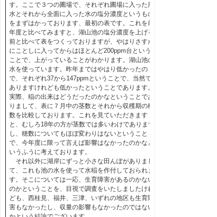
す。ここで３つの圃場で、それぞれ圃場に入った用
水とそれから全面に入った水の塩分濃度というもの
をまずはかっております、最初の表です。これを前
年度と比べてみますと、湖山池の塩分濃度を上げる
前と比べて表をつくっておりますが、やはりさすが
にことしに入ってからはほとんど200ppm台という
ことで、上がっていることがわかります。湖山池の
水を使っています。昨年まではやはり低かったの
で、それぞれ37から147ppmということで、当然で
ありますけれども低かったということであります。
実際、稲の出来はどうだったのかなということであ
りまして、表に７月中の茎数とそれから収穫期の穂
数を比較しております。これを見ていただきます
と、むしろ18年の方が茎数では多いわけであります
し、穂数についてもほぼ変わりはないということ
で、今年度に限って言えば影響はなかったのかなと
いうふうに考えております。
それ以外に湖岸にずっと小さな田んぼがありまし
て、これも池の水を使って水稲を作付しておられま
す。そこについては一応、生育障害があるのかない
のかということを、目視で調査をいたしましたけれ
ども、西桂見、福井、三津、いずれの地区も生育障
害もなかったし、収量の影響もなかったのではない
かという結論でございます。