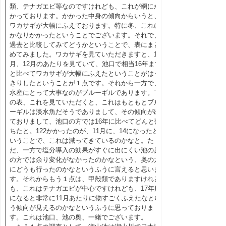
類、テナガエビ等なのですけれども、これが網にか
かっております。かかった中身の傾向からいうと、
ワカサギが大幅にふえております。特に冬、これに
かなりかかったということでございます。それで、
過去と比較してみてどうかということで、表にまと
めてみました。ワカサギを見ていただきますと、11
月、12月のあたりを見ていて、池口で相当16年まで
と比べてワカサギが大幅にふえたということがはっ
きりしたということが１点です。それから一方で、
水産にとって大事なのがブルーギルであります。下
の表、これを見ていただくと、これはもともとブル
ーギルは淡水魚だそうでありまして、その傾向が出
ておりまして、池口の方では16年に比べてどんと落
ちたと。122かかったのが、11月に、14になったと
いうことで、これは減ってきているのかなと。た
だ、一方で塩分導入の効果がすぐに出にくい池の奥
の方では余り変化がなかったのかなという、奥の方
にどうも行ったのかなというふうに言えると思いま
す。それからもう１点は、甲殻類でありますけれど
も、これはテナガエビが中心ですけれども、17年度
になると非常に11月あたりに物すごくふえたなとい
う傾向が見えるのかなというふうに思っておりま
す。これは池口、池の奥、一緒でございます。