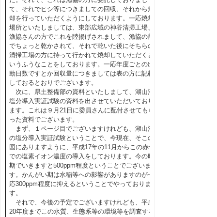
て、それでヒシ等につきましての回収、それから焼
却を行っていただくようにしております。一応焼却
場所といたしましては、東部広域の神谷清掃工場、
漁協さんの方でこれを陸揚げされまして、漁協の前
でちょっと乾かされて、それで乾いた後にそちらの
清掃工場の方に持って行かれて焼却していただくと
いうふうなことをしております。一応年度ごとの出
動日数ですとか回収量につきましては表の方に記載
しておるとおりでございます。
次に、県土整備部の資料といたしまして、湖山池
塩分導入実証試験の資料を出させていただいており
ます。これは９月21日に委員さんに配付させてもら
った資料でございます。
まず、１ページ目でございますけれども、湖山池
の塩分導入実証試験ということで、今現在、そこの
図にありますように、平成17年の11月からこの赤色
での塩素イオン濃度の導入をしております。今の時
期でいきますと500ppm程度ということでございま
す。かんがい期は水稲等への影響がありますのが一
応300ppm程度に抑えるということでやっておりま
す。
それで、今後の予定でございますけれども、平成
20年度までこの水質、生態系等の環境等を調査する