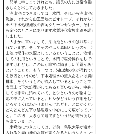
簡単に申しますけれども、議長の方には復命書は
きちんと出しておきました。
湖山池につきましては、水門、それから湖山池の
漁協、それから山王団地のビオトープ、それから良
田の下水処理施設の吉岡クリーンセンター、それか
ら金沢のところにあります水質浄化実験水路を調査
しました。
大まかに言いまして、湖山池というのは非常に汚
れています。そしてそのやはり原因というのが、湖
山池は稲作の水源としているということと、漁場と
しての利用ということで、水門で塩分操作をしてい
ますけれども、この辺が非常に悩ましい問題がある
ということと、もう一つは、湖山池の水が汚れてい
る原因というのが、下水処理水の流入あるいは農業
排水、そういうものが流入しているということで、
表面上は下水処理がしてあると言いながら、中身と
しては非常に汚れていて、ヒシというのが物すごく
池の中に入っていると。ヒシがどういう作用をして
いるかよくはわかりませんけれども、とにかくどん
どんどんどん下水処理場を中心にして広がっている
と。この辺、大きな問題ですという話が随分あちこ
ち出ていました。
東郷池につきましては、以前、鳥取大学が塩水を
入れると湖山池の水質が悪くなるというシミュレー