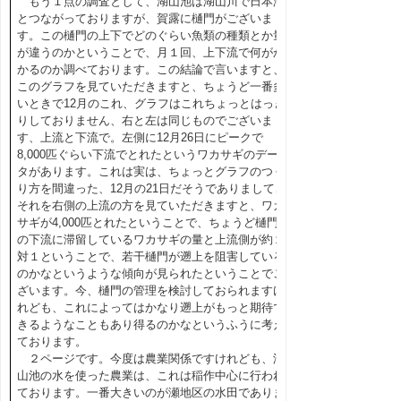
もう１点の調査として、湖山池は湖山川で日本海
とつながっておりますが、賀露に樋門がございま
す。この樋門の上下でどのぐらい魚類の種類とか量
が違うのかということで、月１回、上下流で何がか
かるのか調べております。この結論で言いますと、
このグラフを見ていただきますと、ちょうど一番多
いときで12月のこれ、グラフはこれちょっとはっき
りしておりません、右と左は同じものでございま
す、上流と下流で。左側に12月26日にピークで
8,000匹ぐらい下流でとれたというワカサギのデー
タがあります。これは実は、ちょっとグラフのつく
り方を間違った、12月の21日だそうでありまして、
それを右側の上流の方を見ていただきますと、ワカ
サギが4,000匹とれたということで、ちょうど樋門
の下流に滞留しているワカサギの量と上流側が約２
対１ということで、若干樋門が遡上を阻害している
のかなというような傾向が見られたということでご
ざいます。今、樋門の管理を検討しておられますけ
れども、これによってはかなり遡上がもっと期待で
きるようなこともあり得るのかなというふうに考え
ております。
２ページです。今度は農業関係ですけれども、湖
山池の水を使った農業は、これは稲作中心に行われ
ております。一番大きいのが瀬地区の水田でありま