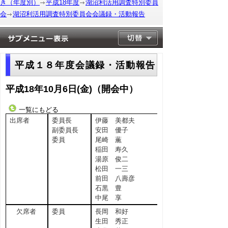
き（年度別）
平成18年度
湖沼利活用調査特別委員
会
湖沼利活用調査特別委員会会議録・活動報告
平成１８年度会議録・活動報告
平成18年10月6日(金)（開会中）
一覧にもどる
出席者
委員長
伊藤 美都夫
副委員長
安田 優子
委員
尾崎 薫
稲田 寿久
湯原 俊二
松田 一三
前田 八壽彦
石黒 豊
中尾 享
欠席者
委員
長岡 和好
生田 秀正