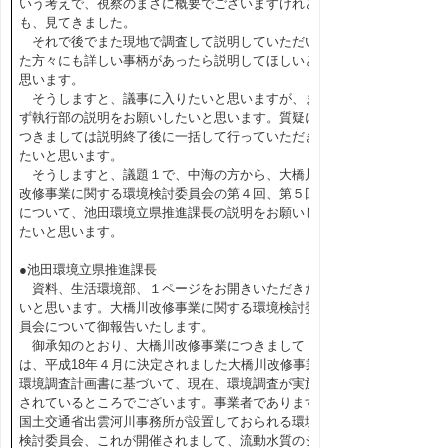
いう考えで、視察のまさに概要でございますけれど
も、見てきました。
それで後でまた現地で調査して説明していただい
た方々にも詳しい事柄があったら説明してほしいと
思います。
そうしますと、議事に入りたいと思いますが、ま
ず執行部の説明をお願いしたいと思います。質疑に
つきましては説明終了後に一括して行っていただき
たいと思います。
そうしますと、議題１で、中海の方から、大橋川
改修事業に関する環境検討委員会の第４回、第５回
について、池田環境立県推進課長の説明をお願いし
たいと思います。
●池田環境立県推進課長
資料、生活環境部、１ページをお開きいただきた
いと思います。大橋川改修事業に関する環境検討委
員会について御報告いたします。
御承知のとおり、大橋川改修事業につきまして
は、平成18年４月に決定されました大橋川改修事業
環境調査計画書に基づいて、現在、環境調査が実施
されているところでございます。事業者であります
国土交通省出雲河川事務所が設置しておられる環境
検討委員会、これが開催されまして、流動水質のシ