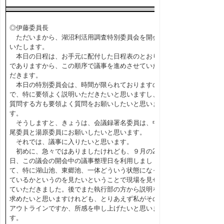
◎伊藤委員長
ただいまから、湖沼利活用調査特別委員会を開会
いたします。
本日の日程は、お手元に配付した日程表のとおり
でありますから、この順序で議事を進めさせていた
だきます。
本日の特別委員会は、時間が限られておりますの
で、特に要領よく説明いただきたいと思いますし、
質問する方も要領よく質問をお願いしたいと思いま
す。
そうしますと、きょうは、会議録署名委員は、中
尾委員と湯原委員にお願いしたいと思います。
それでは、議事に入りたいと思います。
初めに、急々ではありましたけれども、９月の21
日、この議会の開会中の議事整理日を利用しまし
て、特に湖山池、東郷池、一体どういう状態になっ
ているかというのを見たいということで現場を見せ
ていただきました。後でまた執行部の方から説明を
求めたいと思いますけれども、とりあえず私がその
アウトラインですか、所感を申し上げたいと思いま
す。