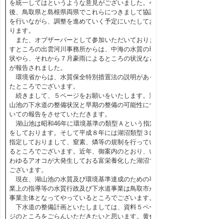
を統一してはというような意見がございました。今
後、鳥取県と島根県両県でこれらにつきまして協議
を行いながら、調整を進めていく予定にいたしてお
ります。
また、オブザーバーとして参加いただいておりま
すところの出雲河川事務所からは、中海の水質の現
状やら、それから７月豪雨によるところの状況など
が報告されました。
環境省からは、水質保全特別措置法の説明があっ
たところでございます。
続きまして、５ページをお願いをいたします。湖
山池の下水道の整備状況と早期の整備の可能性につ
いての報告をさせていただきます。
湖山池は昭和46年に環境基準の類型Ａという指定
をしております。そして平成８年には湖沼類型３に
指定しておりまして、窒素、燐等の規制を行ってい
るところでございます。近年、御案内のとおり、い
わゆるアオコが大発生しておる富栄養化した湖沼で
ございます。
現在、湖山池の水質及び環境基準達成のための事
業上の指導等の水質行政及び下水道事業は鳥取市が
事業主体となってやっているところでございます。
下水道の整備計画といたしましては、資料５ペー
ジのところをごらんいただきたいと思います。黄色