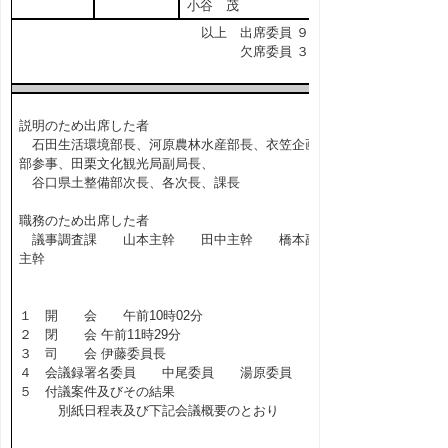
小谷 茂
以上 出席委員 ９名
欠席委員 ３名
説明のため出席した者
石田生活環境部長、河原農林水産部長、衣笠企画
部参事、田栗文化観光局副局長、
谷口県土整備部次長、各次長、課長
職務のため出席した者
議事調査課 山本主幹 田中主幹 橋本副
主幹
１ 開 会 午前10時02分
２ 閉 会 午前11時29分
３ 司 会 伊藤委員長
４ 会議録署名委員 中尾委員 湯原委員
５ 付議案件及びその結果
別紙日程表及び下記会議概要のとおり