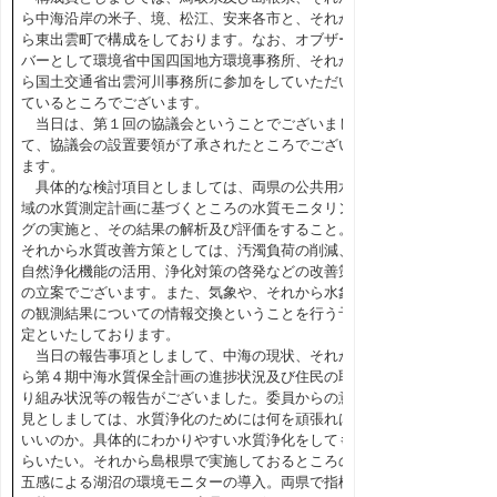
ら中海沿岸の米子、境、松江、安来各市と、それか
ら東出雲町で構成をしております。なお、オブザー
バーとして環境省中国四国地方環境事務所、それか
ら国土交通省出雲河川事務所に参加をしていただい
ているところでございます。
当日は、第１回の協議会ということでございまし
て、協議会の設置要領が了承されたところでござい
ます。
具体的な検討項目としましては、両県の公共用水
域の水質測定計画に基づくところの水質モニタリン
グの実施と、その結果の解析及び評価をすること。
それから水質改善方策としては、汚濁負荷の削減、
自然浄化機能の活用、浄化対策の啓発などの改善策
の立案でございます。また、気象や、それから水象
の観測結果についての情報交換ということを行う予
定といたしております。
当日の報告事項としまして、中海の現状、それか
ら第４期中海水質保全計画の進捗状況及び住民の取
り組み状況等の報告がございました。委員からの意
見としましては、水質浄化のためには何を頑張れば
いいのか。具体的にわかりやすい水質浄化をしても
らいたい。それから島根県で実施しておるところの
五感による湖沼の環境モニターの導入。両県で指標