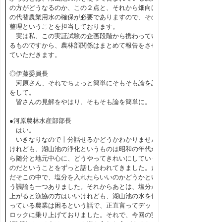
の方がどうなるのか、この２点と、それから畑向け
の代替農業用水の確保が必要でありますので、その
整理ということを担当しております。
実は私、この実証試験の企画段階から携わってい
るものですから、農林部関係はまとめて報告をさせ
ていただきます。
◎伊藤委員長
河原さん、それでちょっと簡単にそもそも論を話
をして。
皆さんの見解をやはり、そもそも論を簡単に。
●河原農林水産部部長
はい。
いきなりなので十分話せるかどうかわかりません
けれども、湖山池の浄化というものは昭和の年代か
ら随分と地元中心に、どうやってきれいにしていく
のだということをずっと話し合われてきました。た
だそこの中で、塩分を入れたらいいのかどうかとい
う議論も一つありました。それからあとは、塩分が
上がると漁協の方はいいけれども、湖山池の水を使
っている農業は困るという話で、正直言ってデッド
ロックに乗り上げておりました。それで、今回の実