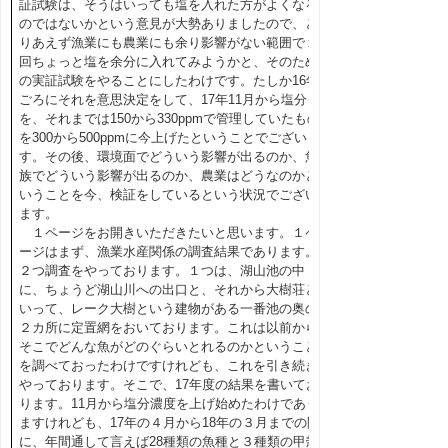
証試験は、そうはいっても塩を入れた方がよくなる
のではないかという意見が大勢ありましたので、と
りあえず漁業にも農業にも余り影響がない範囲で１
回ちょっと塩を余分に入れてみようかと、そのため
の実証試験をやることにしたわけです。たしか16年
ごろにそれを意思決定をして、17年11月から塩分
を、それまでは150から330ppmで管理していたもの
を300から500ppmに今上げたということでございま
す。その後、環境面でどういう影響が出るのか、魚
族でどういう影響が出るのか、農業はどうなのかと
いうことを今、検証をしているという状況でござい
ます。
１ページをお開きいただきたいと思います。１ペ
ージはまず、漁業水産関係の調査結果であります。
２つ調査をやっております。１つは、湖山池の中
に、ちょうど湖山川への出口と、それから大樹荘と
いって、レーク大樹という建物がある一番池の奥の
２カ所に定置網をおいております。これは以前から
そこでどんな魚がどのぐらいとれるのかということ
を調べておったわけですけれども、これを引き続き
やっております。そこで、17年度の結果を書いてお
ります。11月から塩分濃度を上げ始めたわけであり
ますけれども、17年の４月から18年の３月までの間
に、年間通して言えば28種類の魚種と３種類の甲殻