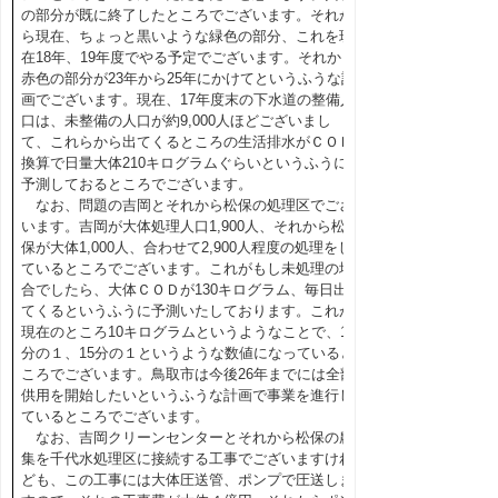
の部分が既に終了したところでございます。それか
ら現在、ちょっと黒いような緑色の部分、これを現
在18年、19年度でやる予定でございます。それから
赤色の部分が23年から25年にかけてというふうな計
画でございます。現在、17年度末の下水道の整備人
口は、未整備の人口が約9,000人ほどございまし
て、これらから出てくるところの生活排水がＣＯＤ
換算で日量大体210キログラムぐらいというふうに
予測しておるところでございます。
なお、問題の吉岡とそれから松保の処理区でござ
います。吉岡が大体処理人口1,900人、それから松
保が大体1,000人、合わせて2,900人程度の処理をし
ているところでございます。これがもし未処理の場
合でしたら、大体ＣＯＤが130キログラム、毎日出
てくるというふうに予測いたしております。これが
現在のところ10キログラムというようなことで、13
分の１、15分の１というような数値になっていると
ころでございます。鳥取市は今後26年までには全部
供用を開始したいというふうな計画で事業を進行し
ているところでございます。
なお、吉岡クリーンセンターとそれから松保の農
集を千代水処理区に接続する工事でございますけれ
ども、この工事には大体圧送管、ポンプで圧送しま