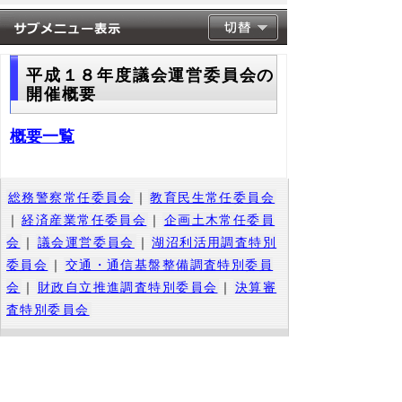
平成１８年度議会運営委員会の
開催概要
概要一覧
総務警察常任委員会
｜
教育民生常任委員会
｜
経済産業常任委員会
｜
企画土木常任委員
会
｜
議会運営委員会
｜
湖沼利活用調査特別
委員会
｜
交通・通信基盤整備調査特別委員
会
｜
財政自立推進調査特別委員会
｜
決算審
査特別委員会
▲ページ上部に戻る
と
個人情報保護
|
リンクについて
|
著作権に