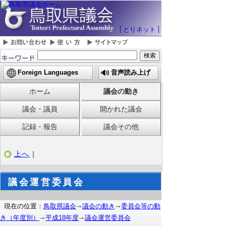
とりネット
Foreign Languages
音声読み上げ
ホーム
議会の動き
議会・議員
開かれた議会
記録・報告
議会その他
上へ
｜
議会運営委員会
現在の位置：
鳥取県議会
議会の動き
委員会等の動
き（年度別）
平成18年度
議会運営委員会