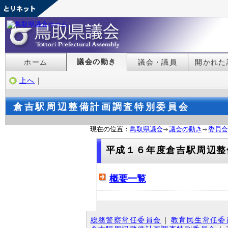
議会の動き
ホーム
議会・議員
開かれた
上へ
｜
倉吉駅周辺整備計画調査特別委員会
現在の位置：
鳥取県議会
議会の動き
委員会
平成１６年度倉吉駅周辺整
概要一覧
総務警察常任委員会
｜
教育民生常任委