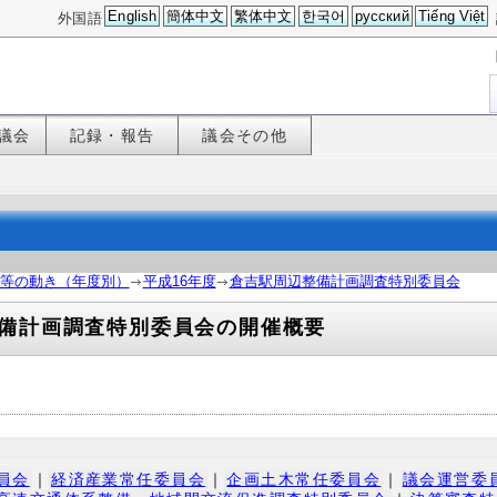
English
簡体中文
繁体中文
한국어
русский
Tiếng Việt
外国語
議会
記録・報告
議会その他
等の動き（年度別）
平成16年度
倉吉駅周辺整備計画調査特別委員会
備計画調査特別委員会の開催概要
員会
｜
経済産業常任委員会
｜
企画土木常任委員会
｜
議会運営委