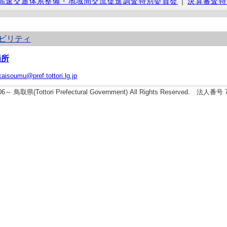
高速交通体系整備・地域間交流促進調査特別委員会
｜
決算審査特
ビリティ
場所
kaisoumu@pref.tottori.lg.jp
006～ 鳥取県(Tottori Prefectural Government) All Rights Reserved. 法人番号