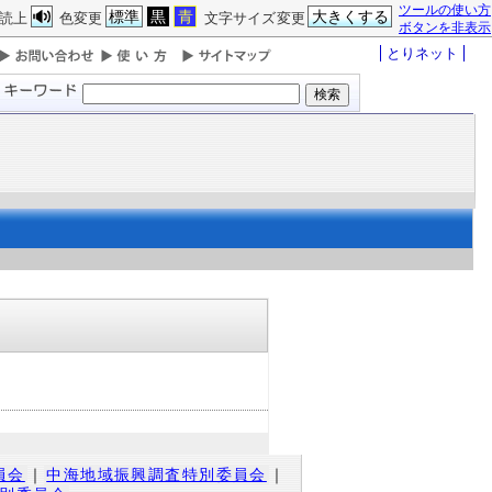
ツールの使い方
標準
黒
青
大きくする
読上
色変更
文字サイズ変更
ボタンを非表示
とりネット
員会
｜
中海地域振興調査特別委員会
｜