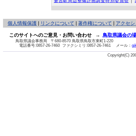
倉吉駅周辺整備計画調査特別委員会
｜
と
個人情報保護
|
リンクについて
|
著作権について
|
アクセシ
り
ネ
このサイトへのご意見・お問い合わせ
→
鳥取県議会の
ッ
鳥取県議会事務局
〒680-8570 鳥取県鳥取市東町1-220
電話番号:
0857-26-7460
ファクシミリ:0857-26-7461
メール：
gi
ト
へ
Copyright(C) 2
の