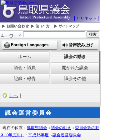
とりネット
Foreign Languages
音声読み上げ
ホーム
議会の動き
議会・議員
開かれた議会
記録・報告
議会その他
上へ
｜
議会運営委員会
現在の位置：
鳥取県議会
議会の動き
委員会等の動
き（年度別）
平成16年度
議会運営委員会