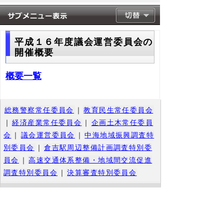
平成１６年度議会運営委員会の
開催概要
概要一覧
総務警察常任委員会
｜
教育民生常任委員会
｜
経済産業常任委員会
｜
企画土木常任委員
会
｜
議会運営委員会
｜
中海地域振興調査特
別委員会
｜
倉吉駅周辺整備計画調査特別委
員会
｜
高速交通体系整備・地域間交流促進
調査特別委員会
｜
決算審査特別委員会
▲ページ上部に戻る
と
個人情報保護
|
リンクについて
|
著作権に