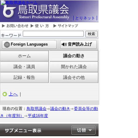
とりネット
Foreign Languages
音声読み上げ
ホーム
議会の動き
議会・議員
開かれた議会
記録・報告
議会その他
上へ
｜
現在の位置：
鳥取県議会
議会の動き
委員会等の動
き（年度別）
平成16年度