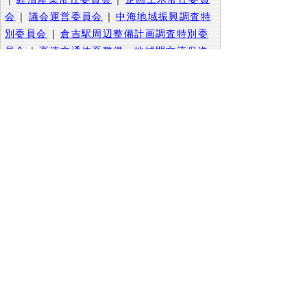
会
｜
議会運営委員会
｜
中海地域振興調査特
別委員会
｜
倉吉駅周辺整備計画調査特別委
員会
｜
高速交通体系整備・地域間交流促進
調査特別委員会
｜
決算審査特別委員会
▲ページ上部に戻る
と
個人情報保護
|
リンクについて
|
著作権に
り
ついて
|
アクセシビリティ
ネ
このサイトへのご意見・お問い合わせ
ッ
→
鳥取県議会の場所
ト
鳥取県議会事務局
〒680-8570 鳥取県鳥取市東町1-220
へ
電話番号:
0857-26-7460
ファクシミリ:0857-26-7461
の
メール：
gikaisoumu@pref.tottori.lg.jp
Copyright(C) 2006～ 鳥取県(Tottori Prefectural
Government) All Rights Reserved. 法人番号
7000020310000