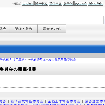
English
簡体中文
繁体中文
한국어
русский
Tiếng Việt
外国語
議会
記録・報告
議会その他
等の動き（年度別）
平成16年度
経済産業常任委員会
委員会の開催概要
員会
｜
経済産業常任委員会
｜
企画土木常任委員会
｜
議会運営委