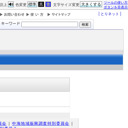
ツールの使い方
標準
黒
青
大きくする
読上
色変更
文字サイズ変更
ボタンを非表示
とりネット
員会
｜
中海地域振興調査特別委員会
｜