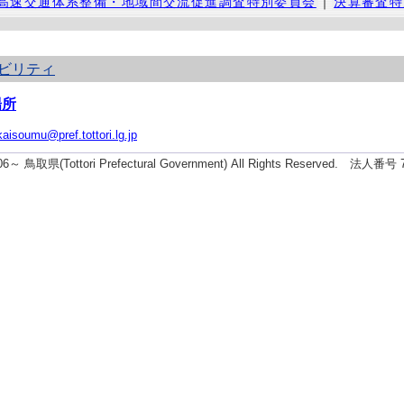
高速交通体系整備・地域間交流促進調査特別委員会
｜
決算審査特
ビリティ
場所
kaisoumu@pref.tottori.lg.jp
006～ 鳥取県(Tottori Prefectural Government) All Rights Reserved. 法人番号