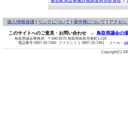
倉吉駅周辺整備計画調査特別委員会
｜
と
個人情報保護
|
リンクについて
|
著作権について
|
アクセシ
り
ネ
このサイトへのご意見・お問い合わせ
→
鳥取県議会の
ッ
鳥取県議会事務局
〒680-8570 鳥取県鳥取市東町1-220
電話番号:
0857-26-7460
ファクシミリ:0857-26-7461
メール：
gi
ト
へ
Copyright(C) 2
の