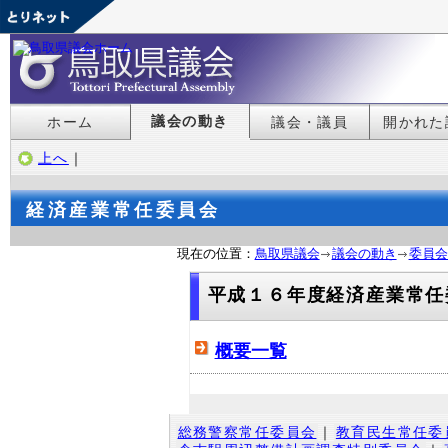
議会の動き
ホーム
議会・議員
開かれた
上へ
｜
経済産業常任委員会
現在の位置：
鳥取県議会
議会の動き
委員会
平成１６年度経済産業常任
概要一覧
総務警察常任委員会
｜
教育民生常任委