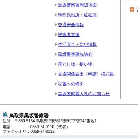
黒坂警察署周辺地図
幹部派出所・駐在所
交通安全情報
被害者支援
生活安全・防犯情報
黒坂警察署協議会
落とし物・拾い物
交通関係届出（申請）様式集
災害への備え
黒坂警察署入札のお知らせ
鳥取県黒坂警察署
住所 〒689-5134 鳥取県日野郡日野町下菅242番地1
電話 ：0859-74-0110（代表）
ファクシミリ：0859-74-0112