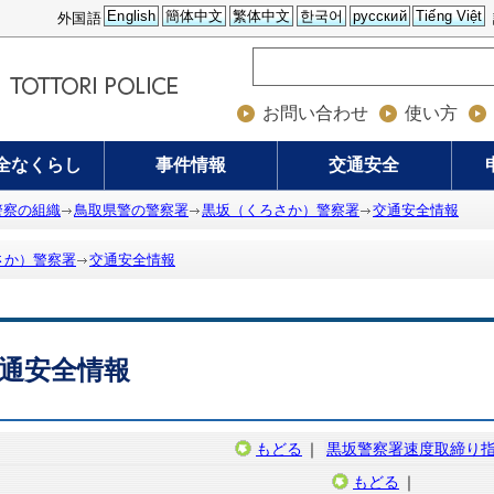
English
簡体中文
繁体中文
한국어
русский
Tiếng Việt
外国語
お問い合わせ
使い方
全なくらし
事件情報
交通安全
警察の組織
鳥取県警の警察署
黒坂（くろさか）警察署
交通安全情報
さか）警察署
交通安全情報
通安全情報
もどる
｜
黒坂警察署速度取締り
もどる
｜