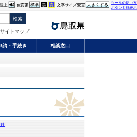
ツールの使い方
標準
黒
青
大きくする
読上
色変更
文字サイズ変更
ボタンを非表示
検索
サイトマップ
申請・手続き
相談窓口
指針