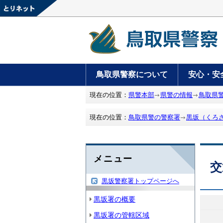
鳥取県警察について
安心・安
現在の位置：
県警本部
県警の情報
鳥取県
現在の位置：
鳥取県警の警察署
黒坂（くろ
メニュー
交
黒坂警察署トップページへ
黒坂署の概要
黒坂署の管轄区域