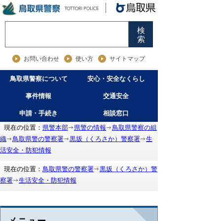
検
索
お問い合わせ
使い方
サイトマップ
鳥取県警察について
安心・安全なくらし
事件情報
交通安全
申請・手続き
相談窓口
現在の位置：
県警本部
県警の情報
鳥取県警察の組
織
鳥取県警の警察署
黒坂（くろさか）警察署
生
活安全・防犯情報
現在の位置：
鳥取県警の警察署
黒坂（くろさか）警
察署
生活安全・防犯情報
メニュー