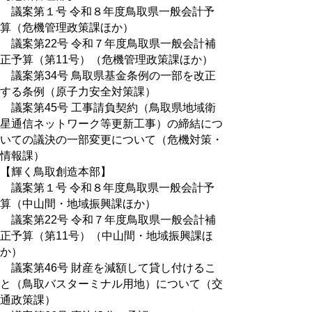
議案第１号 令和８年度鳥取県一般会計予
算（危機管理政策課ほか）
議案第22号 令和７年度鳥取県一般会計補
正予算（第11号）（危機管理政策課ほか）
議案第34号 鳥取県基金条例の一部を改正
する条例（原子力安全対策課）
議案第45号 工事請負契約（鳥取県地域衛
星通信ネットワーク等更新工事）の締結につ
いての議決の一部変更について（危機対策・
情報課）
【輝く鳥取創造本部】
議案第１号 令和８年度鳥取県一般会計予
算（中山間・地域振興課ほか）
議案第22号 令和７年度鳥取県一般会計補
正予算（第11号）（中山間・地域振興課ほ
か）
議案第46号 財産を減額して貸し付けるこ
と（鳥取バスターミナル用地）について（交
通政策課）