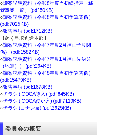
○
議案説明資料（令和8年度当初総括表・移
管事業一覧） (pdf:50KB)
○
議案説明資料（令和8年度当初予算関係）
(pdf:7025KB)
○
報告事項 (pdf:1712KB)
【輝く鳥取創造本部】
○
議案説明資料（令和7年度2月補正予算関
係） (pdf:1582KB)
○
議案説明資料（令和7年度1月補正先決分
（地震）） (pdf:294KB)
○
議案説明資料（令和8年度当初予算関係）
(pdf:15479KB)
○
報告事項 (pdf:1678KB)
○
チラシ (ICOCA導入) (pdf:845KB)
○
チラシ (ICOCA使い方) (pdf:7119KB)
○
チラシ (コナン展) (pdf:2925KB)
委員会の概要