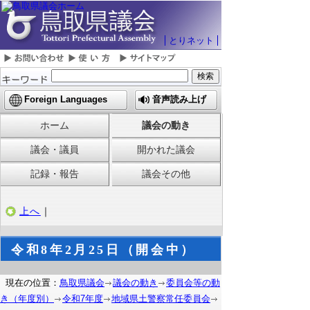
とりネット
Foreign Languages
音声読み上げ
ホーム
議会の動き
議会・議員
開かれた議会
記録・報告
議会その他
上へ
｜
令和8年2月25日（開会中）
現在の位置：
鳥取県議会
議会の動き
委員会等の動
き（年度別）
令和7年度
地域県土警察常任委員会