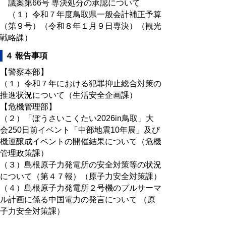
議案第66号 専決処分の承認について
（１）令和７年度鳥取県一般会計補正予算
（第９号）（令和８年１月９日専決）（観光
戦略課）
４ 報告事項
【警察本部】
（１）令和７年における犯罪抑止総合対策の
推進状況について（生活安全企画課）
【危機管理部】
（２）「ぼうさいこくたい2026in鳥取」大
会250日前イベント「中部地震10年展」及び
機運醸成イベントの開催結果について（危機
管理政策課）
（３）島根原子力発電所の安全対策等の状況
について（第４７報）（原子力安全対策課）
（４）島根原子力発電所２号機のプルサーマ
ル計画に係る中国電力の発言について （原
子力安全対策課）
（５）令和７年度第３回鳥取県原子力安全顧