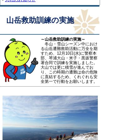
山岳救助訓練の実施
～山岳救助訓練の実施～
冬山・雪山シーズン中におけ
る山岳遭難救助活動に万全を期
すため、12月10日(水)に警察本
部、琴浦大山・米子・黒坂警察
署合同で訓練を実施しました。
大山では更に積雪が進んでお
り、この時期の遭難は命の危険
に直結するため、くれぐれも安
全第一で行動をお願いします。