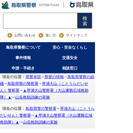
検
索
お問い合わせ
使い方
サイトマップ
鳥取県警察について
安心・安全なくらし
事件情報
交通安全
申請・手続き
相談窓口
現在の位置：
県警本部
県警の情報
鳥取県警察の組
織
鳥取県警の警察署
琴浦大山（ことうらだいせ
ん）警察署
▲琴浦大山警察署（大山遭難広域救助
隊）▲
山岳救助訓練の実施
現在の位置：
鳥取県警の警察署
琴浦大山（ことうら
だいせん）警察署
▲琴浦大山警察署（大山遭難広域
救助隊）▲
山岳救助訓練の実施