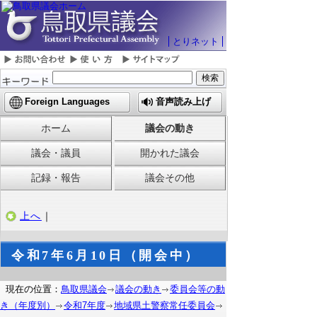
とりネット
Foreign Languages
音声読み上げ
ホーム
議会の動き
議会・議員
開かれた議会
記録・報告
議会その他
上へ
｜
令和7年6月10日（開会中）
現在の位置：
鳥取県議会
議会の動き
委員会等の動
き（年度別）
令和7年度
地域県土警察常任委員会