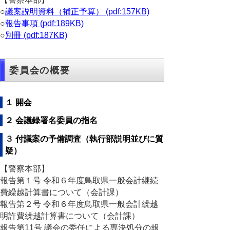
○
議案説明資料（補正予算） (pdf:157KB)
○
報告事項 (pdf:189KB)
○
別冊 (pdf:187KB)
委員会の概要
１ 開会
２ 会議録署名委員の指名
３
付議案の予備調査（執行部説明並びに質
疑）
【警察本部】
報告第１号 令和６年度鳥取県一般会計継続
費繰越計算書について（会計課）
報告第２号 令和６年度鳥取県一般会計繰越
明許費繰越計算書について（会計課）
報告第11号 議会の委任による専決処分の報