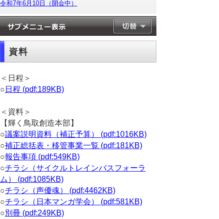
令和7年6月10日（開会中）
資料
＜日程＞
○
日程 (pdf:189KB)
＜資料＞
【輝く鳥取創造本部】
○
議案説明資料（補正予算） (pdf:1016KB)
○
補正総括表・移管事業一覧 (pdf:181KB)
○
報告事項 (pdf:549KB)
○
チラシ（サイクルトレインバスフォーラ
ム） (pdf:1085KB)
○
チラシ（声優魂） (pdf:4462KB)
○
チラシ（日本マンガ学会） (pdf:581KB)
○
別冊 (pdf:249KB)