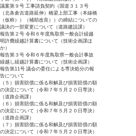
議案第９号 工事請負契約（国道３１３号
（北条倉吉道路延伸）橋梁上部工事（本線橋
（仮称））（補助改良））の締結についての
議決の一部変更について（道路建設課）
報告第２号 令和６年度鳥取県一般会計繰越
明許費繰越計算書について（技術企画課ほ
か）
報告第３号 令和６年度鳥取県一般会計事故
繰越し繰越計算書について（技術企画課）
報告第11号 議会の委任による専決処分の報
告について
（５）損害賠償に係る和解及び損害賠償の額
の決定について（令和７年５月２０日専決）
（道路企画課）
（６）損害賠償に係る和解及び損害賠償の額
の決定について（令和７年５月２０日専決）
（道路企画課）
（７）損害賠償に係る和解及び損害賠償の額
の決定について（令和７年５月２０日専決）