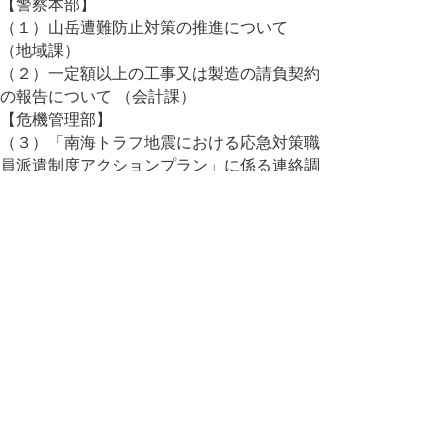
【警察本部】
（１）山岳遭難防止対策の推進について
（地域課）
（２）一定額以上の工事又は製造の請負契約
の報告について （会計課）
【危機管理部】
（３）「南海トラフ地震における応急対策職
員派遣制度アクションプラン」に係る連絡調
整会議（第１回）の開催結果について（危機
管理政策課）
（４）空・海連携による災害初動対処訓練の
実施について（危機対策・情報課）
（５）島根原子力発電所の安全対策等の状況
について（第３８報）（原子力安全対策課）
（６）令和７年度第１回鳥取県原子力安全顧
問会議の結果について（原子力安全対策課）
（７）消防防災ヘリコプターからの物件落下
について（消防防災航空センター）
【地域社会振興部】
（８）東京2025デフリンピック大韓民国代