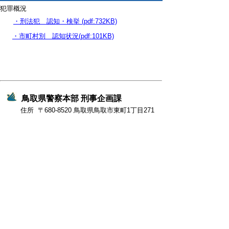
犯罪概況
・刑法犯 認知・検挙 (pdf:732KB)
・市町村別 認知状況(pdf:101KB)
鳥取県警察本部 刑事企画課
住所 〒680-8520 鳥取県
鳥取市東町1丁目271
電話 0857-23-0110
（代表）
と
個人情報保護
リンクについて
り
ネ
著作権について
アクセシビリティ
ッ
ト
鳥取県警察本部
へ
の
〒680-8520
鳥取県鳥取市東町1丁目271番地
電話・ファクシミリ
0857-23-0110
（代表）