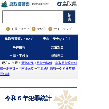
検
索
お問い合わせ
使い方
サイトマップ
鳥取県警察について
安心・安全なくらし
事件情報
交通安全
申請・手続き
相談窓口
現在の位置：
県警本部
県警の情報
鳥取県警察の組
織
刑事部
刑事企画課
犯罪統計情報
令和６年犯
罪統計
令和６年犯罪統計