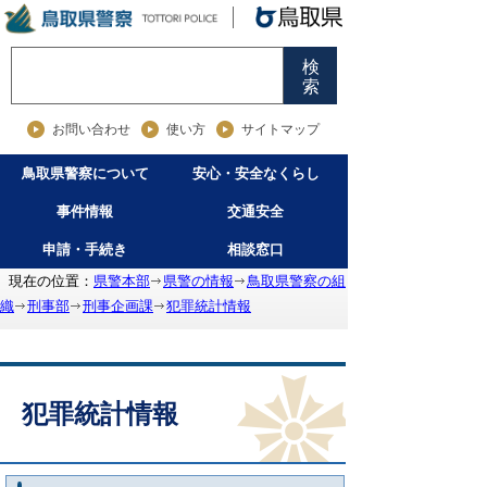
検
索
お問い合わせ
使い方
サイトマップ
鳥取県警察について
安心・安全なくらし
事件情報
交通安全
申請・手続き
相談窓口
現在の位置：
県警本部
県警の情報
鳥取県警察の組
織
刑事部
刑事企画課
犯罪統計情報
犯罪統計情報