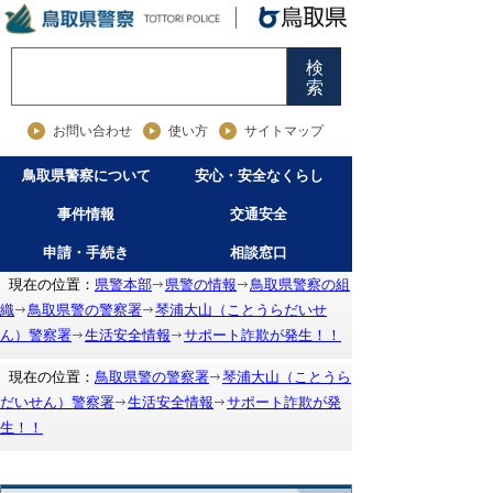
検
索
お問い合わせ
使い方
サイトマップ
鳥取県警察について
安心・安全なくらし
事件情報
交通安全
申請・手続き
相談窓口
現在の位置：
県警本部
県警の情報
鳥取県警察の組
織
鳥取県警の警察署
琴浦大山（ことうらだいせ
ん）警察署
生活安全情報
サポート詐欺が発生！！
現在の位置：
鳥取県警の警察署
琴浦大山（ことうら
だいせん）警察署
生活安全情報
サポート詐欺が発
生！！