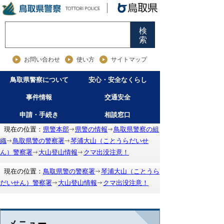
検
索
お問い合わせ
使い方
サイトマップ
鳥取県警察について
安心・安全なくらし
事件情報
交通安全
申請・手続き
相談窓口
現在の位置：
県警本部
県警の情報
鳥取県警察の組
織
鳥取県警の警察署
琴浦大山（ことうらだいせ
ん）警察署
大山登山情報
クマ出没注意！
現在の位置：
鳥取県警の警察署
琴浦大山（ことうら
だいせん）警察署
大山登山情報
クマ出没注意！
メニュー