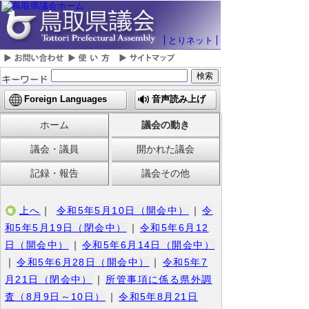
とりネット
Foreign Languages
音声読み上げ
ホーム
議会の動き
議会・議員
開かれた議会
記録・報告
議会その他
上へ
｜
令和5年5月10日（開会中）
｜
令
和5年5月19日（閉会中）
｜
令和5年6月12
日（開会中）
｜
令和5年6月14日（開会中）
｜
令和5年6月28日（開会中）
｜
令和5年7
月21日（閉会中）
｜
所管事項に係る県外調
査（8月9日～10日）
｜
令和5年8月21日