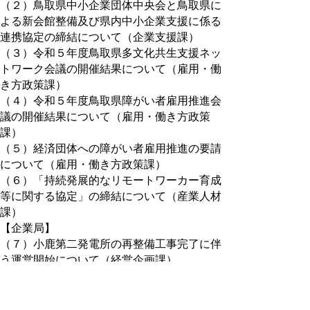
（２）鳥取県中小企業団体中央会と鳥取県に
よる新会館整備及び県内中小企業支援に係る
連携協定の締結について（企業支援課）
（３）令和５年度鳥取県多文化共生支援ネッ
トワーク会議の開催結果について（雇用・働
き方政策課）
（４）令和５年度鳥取県障がい者雇用推進会
議の開催結果について（雇用・働き方政策
課）
（５）経済団体への障がい者雇用推進の要請
について（雇用・働き方政策課）
（６）「持続発展的なリモートワーカー育成
等に関する協定」の締結について（産業人材
課）
【企業局】
（７）小鹿第二発電所の再整備工事完了に伴
う運営開始について（経営企画課）
【農林水産部】
（８）令和５年台風第７号に係る農林水産関
係被害について（農林水産政策課）