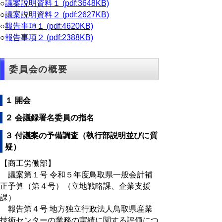
○
議案説明資料１ (pdf:3648KB)
○
議案説明資料２ (pdf:2627KB)
○
報告事項１ (pdf:4620KB)
○
報告事項２ (pdf:2388KB)
委員会の概要
１ 開会
２ 会議録署名委員の指名
３ 付議案の予備調査（執行部説明並びに質
疑）
【商工労働部】
議案第１号 令和５年度鳥取県一般会計補
正予算（第４号）（立地戦略課、企業支援
課）
報告第４号 地方独立行政法人鳥取県産業
技術センターの業務の実績に関する評価につ