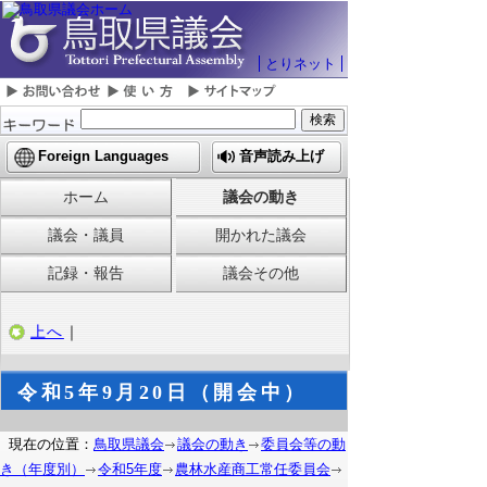
とりネット
Foreign Languages
音声読み上げ
ホーム
議会の動き
議会・議員
開かれた議会
記録・報告
議会その他
上へ
｜
令和5年9月20日（開会中）
現在の位置：
鳥取県議会
議会の動き
委員会等の動
き（年度別）
令和5年度
農林水産商工常任委員会