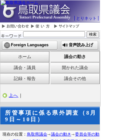
とりネット
Foreign Languages
音声読み上げ
ホーム
議会の動き
議会・議員
開かれた議会
記録・報告
議会その他
上へ
｜
所管事項に係る県外調査（8月
9日～10日）
現在の位置：
鳥取県議会
議会の動き
委員会等の動