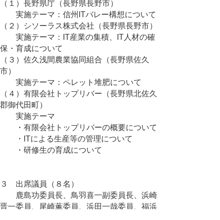
（１）長野県庁（長野県長野市）
実施テーマ：信州ITバレー構想について
（２）シソーラス株式会社（長野県長野市）
実施テーマ：IT産業の集積、IT人材の確
保・育成について
（３）佐久浅間農業協同組合（長野県佐久
市）
実施テーマ：ペレット堆肥について
（４）有限会社トップリバー（長野県北佐久
郡御代田町）
実施テーマ
・有限会社トップリバーの概要について
・ITによる生産等の管理について
・研修生の育成について
３ 出席議員（８名）
鹿島功委員長、鳥羽喜一副委員長、浜崎
晋一委員、尾崎薫委員、浜田一哉委員、福浜
隆宏委員、松田正委員、