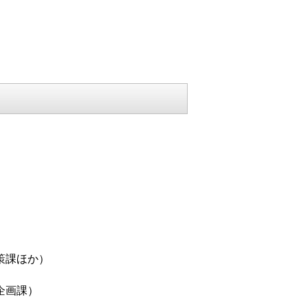
策課ほか）
企画課）