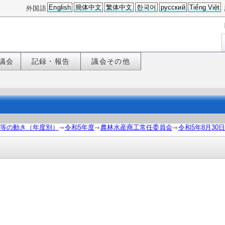
English
簡体中文
繁体中文
한국어
русский
Tiếng Việt
外国語
議会
記録・報告
議会その他
等の動き（年度別）
令和5年度
農林水産商工常任委員会
令和5年8月30