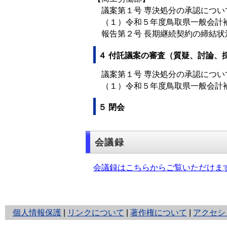
議案第１号 専決処分の承認につい
（１）令和５年度鳥取県一般会計補
報告第２号 長期継続契約の締結状
４ 付託議案の審査（質疑、討論、
議案第１号 専決処分の承認につい
（１）令和５年度鳥取県一般会計補
５ 閉会
会議録
会議録はこちらからご覧いただけま
と
個人情報保護
|
リンクについて
|
著作権について
|
アクセシ
り