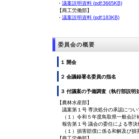
・
議案説明資料 (pdf:3665KB)
【商工労働部】
・
議案説明資料 (pdf:183KB)
委員会の概要
１ 開会
２ 会議録署名委員の指名
３ 付議案の予備調査（執行部説明
【農林水産部】
議案第１号 専決処分の承認につい
（１）令和５年度鳥取県一般会計補
報告第１号 議会の委任による専決
（１）損害賠償に係る和解及び損害
【商工労働部】