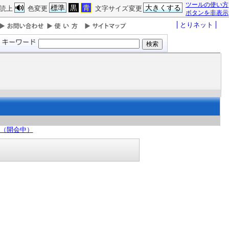
ツールの使い方
標準
黒
青
大きくする
読上
色変更
文字サイズ変更
ボタンを非表示
とりネット
日（開会中）