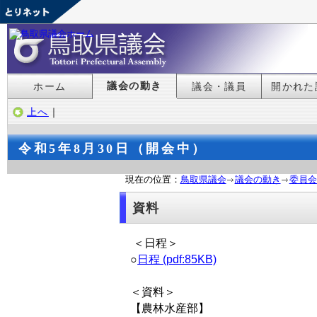
議会の動き
ホーム
議会・議員
開かれた
上へ
｜
令和5年8月30日（開会中）
現在の位置：
鳥取県議会
議会の動き
委員会
資料
＜日程＞
○
日程 (pdf:85KB)
＜資料＞
【農林水産部】