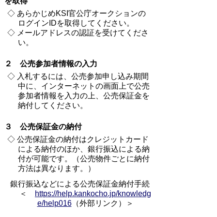
を取得
◇ あらかじめKSI官公庁オークションの
ログインIDを取得してください。
◇ メールアドレスの認証を受けてくださ
い。
２ 公売参加者情報の入力
◇ 入札するには、公売参加申し込み期間
中に、インターネットの画面上で公売
参加者情報を入力の上、公売保証金を
納付してください。
３ 公売保証金の納付
◇ 公売保証金の納付はクレジットカード
による納付のほか、銀行振込による納
付が可能です。（公売物件ごとに納付
方法は異なります。）
銀行振込などによる公売保証金納付手続
＜
https://help.kankocho.jp/knowledg
e/help016
（外部リンク）＞