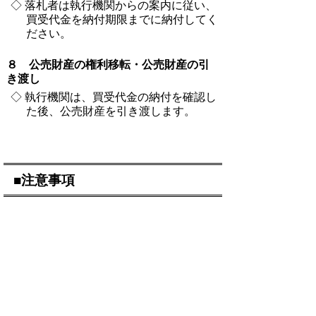
◇ 落札者は執行機関からの案内に従い、
買受代金を納付期限までに納付してく
ださい。
８ 公売財産の権利移転・公売財産の引
き渡し
◇ 執行機関は、買受代金の納付を確認し
た後、公売財産を引き渡します。
■注意事項
必ず「
鳥取県立中央病院インターネット公
有財産売却に係る誓約書及びガイドライン
(pdf:241KB)
」を確認、承知してください。
（主な注意事項）
○ 公売財産を公開中であっても、公売を
中止することがあります。
○ 一度行った入札は、取消又は変更でき