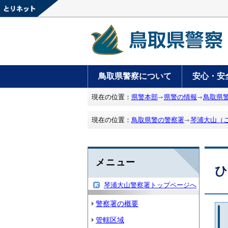
鳥取県警察について
安心・安
現在の位置：
県警本部
県警の情報
鳥取県
現在の位置：
鳥取県警の警察署
琴浦大山（
メニュー
ひ
琴浦大山警察署トップページへ
警察署の概要
管轄区域