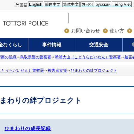
English
簡体中文
繁体中文
한국어
русский
Tiếng Việt
外国語
お問い合わせ
使い方
全なくらし
事件情報
交通安全
警察の組織
鳥取県警の警察署
琴浦大山（ことうらだいせん）警察署
被害
ことうらだいせん）警察署
被害者支援
ひまわりの絆プロジェクト
まわりの絆プロジェクト
ひまわりの成長記録