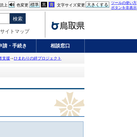
ツールの使い方
標準
黒
青
大きくする
読上
色変更
文字サイズ変更
ボタンを非表示
検索
サイトマップ
申請・手続き
相談窓口
者支援
ひまわりの絆プロジェクト