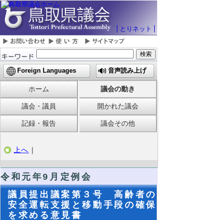
とりネット
Foreign Languages
音声読み上げ
ホーム
議会の動き
議会・議員
開かれた議会
記録・報告
議会その他
上へ
｜
令和元年9月定例会
議員提出議案第３号 高齢者の
安全運転支援と移動手段の確保
を求める意見書