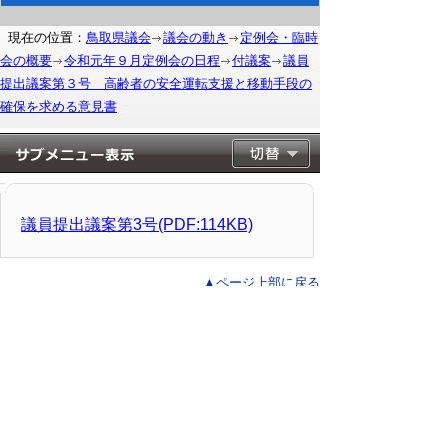
現在の位置：
鳥取県議会
議会の動き
定例会・臨時
会の概要
令和元年９月定例会の日程
付議案
議員
提出議案第３号 高齢者の安全運転支援と移動手段の
確保を求める意見書
議員提出議案第3号(PDF:114KB)
▲ページ上部に戻る
と
個人情報保護
|
リンクについて
|
著作権に
り
ついて
|
アクセシビリティ
ネ
このサイトへのご意見・お問い合わせ
ッ
→
鳥取県議会の場所
ト