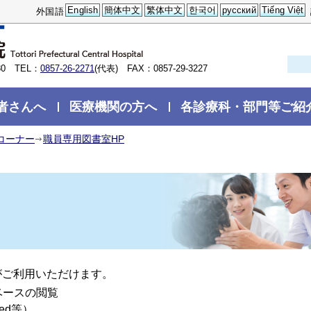
English
簡体中文
繁体中文
한국어
русский
Tiếng Việt
外国語
0 TEL：
0857-26-2271
(代表) FAX：0857-29-3227
者さんへ
医療機関の方へ
各診療科・部門等ご紹
コーナー
職員専用図書室HP
がご利用いただけます。
ベースの閲覧
ed等）