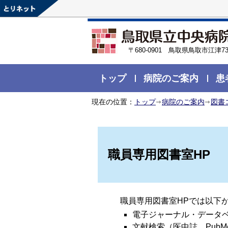
〒680-0901 鳥取県鳥取市江津73
トップ
病院のご案内
患
現在の位置：
トップ
病院のご案内
図書
職員専用図書室HP
職員専用図書室HPでは以下
電子ジャーナル・データ
文献検索（医中誌、PubM