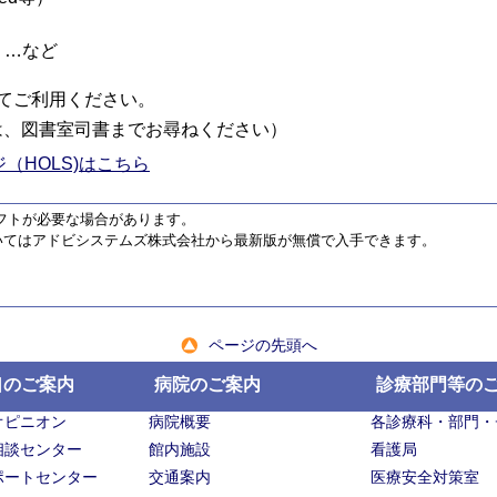
 …など
てご利用ください。
員は、図書室司書までお尋ねください）
（HOLS)はこちら
ソフトが必要な場合があります。
）についてはアドビシステムズ株式会社から最新版が無償で入手できます。
ページの先頭へ
口のご案内
病院のご案内
診療部門等の
オピニオン
病院概要
各診療科・部門・
相談センター
館内施設
看護局
ポートセンター
交通案内
医療安全対策室