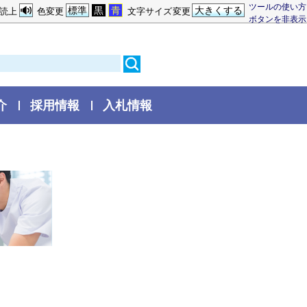
ツールの使い方
標準
黒
青
大きくする
読上
色変更
文字サイズ変更
ボタンを非表示
介
採用情報
入札情報