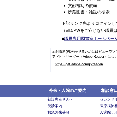
文献複写の依頼
所蔵図書・雑誌の検索
下記リンク先よりログインし
（※ID/PWをご存じない職
■
職員専用図書室ホームページ
添付資料(PDF)を見るためにはビューワ
アドビ・リーダー（Adobe Reader
https://get.adobe.com/jp/reader/
外来・入院のご案内
相談窓
初診患者さんへ
セカンド
受診案内
医療福祉
救急外来受診
入退院サ