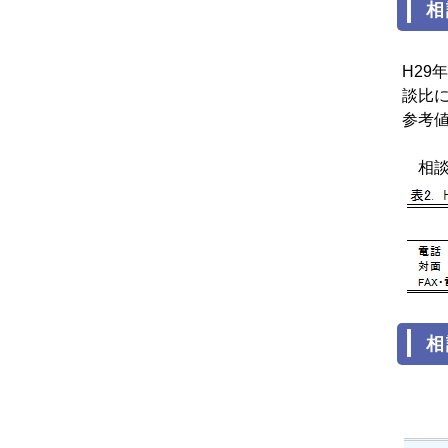
相
H2
談比に
参考値（
相談
相