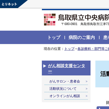
〒680-0901 鳥取県鳥取市江津73
トップ
病院のご案内
患
現在の位置：
トップ
各診療科・部門等ご
がん相談支援センタ
ー
活
がんサロン・患者会
活動状況について
オンラインがん相談