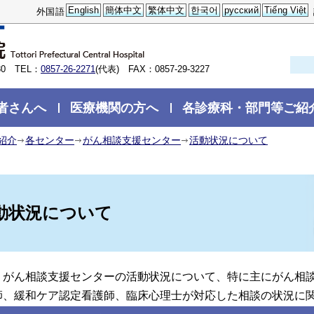
English
簡体中文
繁体中文
한국어
русский
Tiếng Việt
外国語
0 TEL：
0857-26-2271
(代表) FAX：0857-29-3227
者さんへ
医療機関の方へ
各診療科・部門等ご紹
紹介
各センター
がん相談支援センター
活動状況について
動状況について
がん相談支援センターの活動状況について、特に主にがん相談
師、緩和ケア認定看護師、臨床心理士が対応した相談の状況に