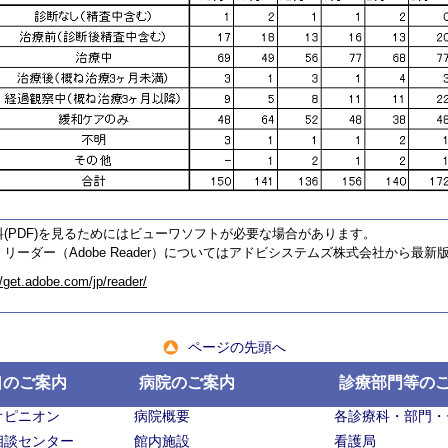
料(PDF)を見るためにはビューワソフトが必要な場合があります。
リーダー（Adobe Reader）についてはアドビシステムズ株式会社から最
//get.adobe.com/jp/reader/
ページの先頭へ
口のご案内
病院のご案内
診療部門等の
オピニオン
病院概要
各診療科・部門・
相談センター
館内施設
看護局