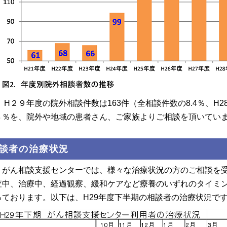
H２９年度の院外相談件数は163件（全相談件数の8.4％、H2
８％を、院外や地域の患者さん、ご家族よりご相談を頂いてい
談者の治療状況
がん相談支援センターでは、様々な治療状況の方のご相談を受
査中、治療中、経過観察、緩和ケアなど療養のいずれのタイミ
っております。以下は、H29年度下半期の相談者の治療状況で