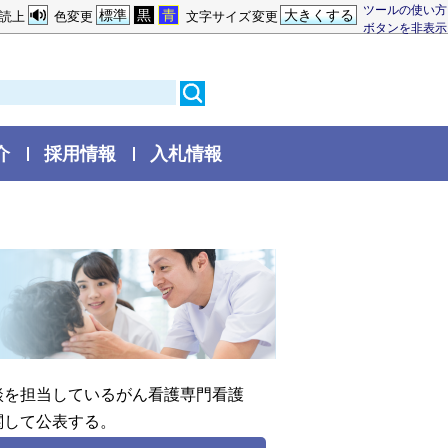
ツールの使い方
標準
黒
青
大きくする
読上
色変更
文字サイズ変更
ボタンを非表示
介
採用情報
入札情報
を担当しているがん看護専門看護
関して公表する。