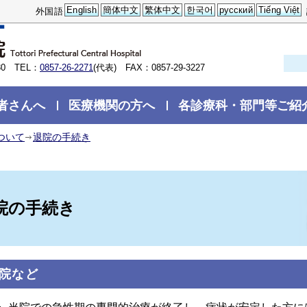
English
簡体中文
繁体中文
한국어
русский
Tiếng Việt
外国語
0 TEL：
0857-26-2271
(代表) FAX：0857-29-3227
者さんへ
医療機関の方へ
各診療科・部門等ご紹
ついて
退院の手続き
院の手続き
院など