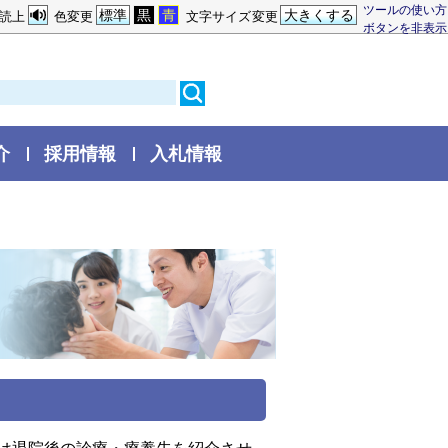
ツールの使い方
標準
黒
青
大きくする
読上
色変更
文字サイズ変更
ボタンを非表示
介
採用情報
入札情報