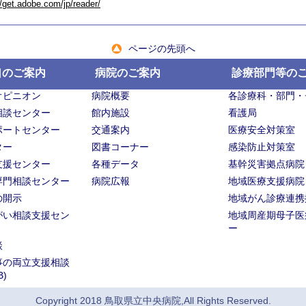
//get.adobe.com/jp/reader/
ページの先頭へ
口のご案内
病院のご案内
診療部門等の
オピニオン
病院概要
各診療科・部門・
相談センター
館内施設
看護局
ポートセンター
交通案内
医療安全対策室
ター
図書コーナー
感染防止対策室
支援センター
各種データ
基幹災害拠点病院
専門相談センター
病院広報
地域医療支援病院
の開示
地域がん診療連携
がい相談支援セン
地域周産期母子医
ー
談
事の両立支援相談
B)
Copyright 2018 鳥取県立中央病院,All Rights Reserved.