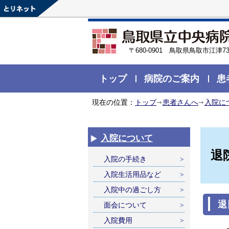
〒680-0901 鳥取県鳥取市江津73
トップ
病院のご案内
患
現在の位置：
トップ
患者さんへ
入院に
入院について
退
入院の手続き
入院生活用品など
入院中の過ごし方
退
面会について
入院費用