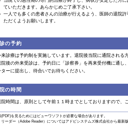
当院での急性期の専門的治療が終了し、病状が安定した方に
ていただきます。あらかじめご了承下さい。
一人でも多くの患者さんの治療が行えるよう、医師の退院許
ただくようお願いします。
診の予約
外来診療は予約制を実施しています。退院後当院に通院される
退院後の外来受診は、予約日に「診察券」を再来受付機に通し
ンターに提出し、待合いでお待ちください。
院の時間
退院時間は、原則として午前１１時までとしておりますので、
料(PDF)を見るためにはビューワソフトが必要な場合があります。
リーダー（Adobe Reader）についてはアドビシステムズ株式会社から最