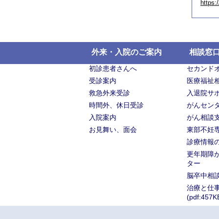
https:
外来・入院のご案内
相談窓
初診患者さんへ
セカンド
受診案内
医療福祉
救急外来受診
入退院サ
時間外、休日受診
がんセン
入院案内
がん相談
お見舞い、面会
東部不妊
診療情報
更年期障
ター
脳卒中相
治療と仕
(pdf:457K