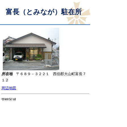
富長（とみなが）駐在所
所在地
〒６８９－３２２１ 西伯郡大山町富長７
１２
周辺地図
管轄区域
西伯郡大山町のうち富長、古御堂、茶畑、高田、押
平、大塚、名和、門前及び加茂