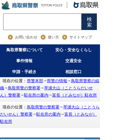
検
索
お問い合わせ
使い方
サイトマップ
鳥取県警察について
安心・安全なくらし
事件情報
交通安全
申請・手続き
相談窓口
現在の位置：
県警本部
県警の情報
鳥取県警察の組
織
鳥取県警の警察署
琴浦大山（ことうらだいせ
ん）警察署
駐在所の案内
富長（とみなが）駐在所
現在の位置：
鳥取県警の警察署
琴浦大山（ことうら
だいせん）警察署
駐在所の案内
富長（とみなが）
駐在所