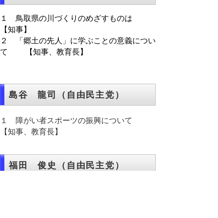
１ 鳥取県の川づくりのめざすものは
【知事】
２ 「郷土の先人」に学ぶことの意義につい
て 【知事、教育長】
島谷 龍司（自由民主党）
１ 障がい者スポーツの振興について
【知事、教育長】
福田 俊史（自由民主党）
１ 「トワイライトエクスプレス瑞風」の運
行に伴う地域資源の発掘について 【知
事】