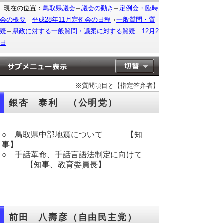
現在の位置：
鳥取県議会
議会の動き
定例会・臨時
会の概要
平成28年11月定例会の日程
一般質問・質
疑
県政に対する一般質問・議案に対する質疑 12月2
日
※質問項目と【指定答弁者】
銀杏 泰利 （公明党）
○ 鳥取県中部地震について 【知
事】
○ 手話革命、手話言語法制定に向けて
【知事、教育委員長】
前田 八壽彦（自由民主党）