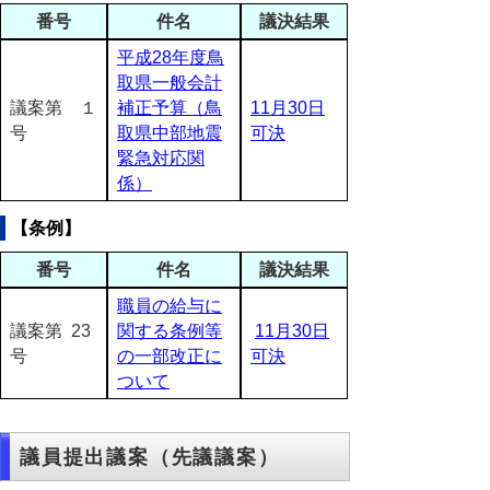
番号
件名
議決結果
平成28年度鳥
取県一般会計
議案第 １
補正予算（鳥
11月30日
号
取県中部地震
可決
緊急対応関
係）
【条例】
番号
件名
議決結果
職員の給与に
議案第 23
関する条例等
11月30日
号
の一部改正に
可決
ついて
議員提出議案（先議議案）