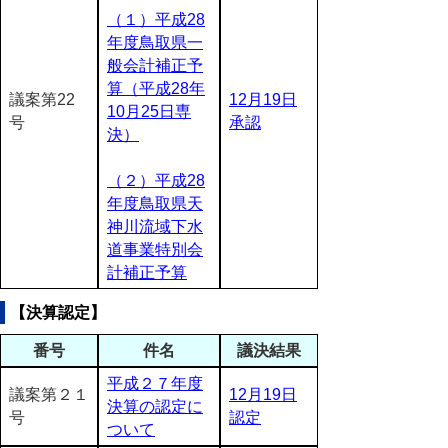
（１）平成28
年度鳥取県一
般会計補正予
算（平成28年
議案第22
12月19日
10月25日専
号
承認
決）
（２）平成28
年度鳥取県天
神川流域下水
道事業特別会
計補正予算
【決算認定】
番号
件名
議決結果
平成２７年度
議案第２１
12月19日
決算の認定に
号
認定
ついて