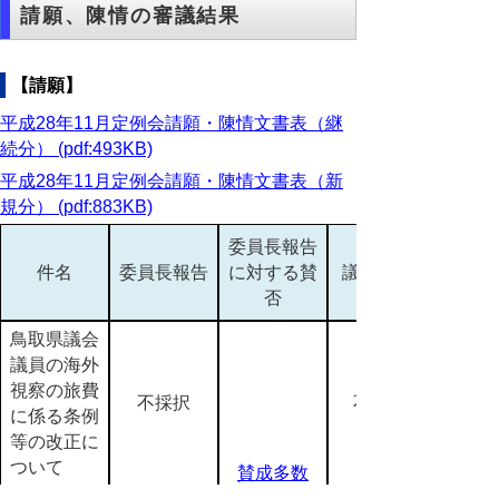
請願、陳情の審議結果
【請願】
平成28年11月定例会請願・陳情文書表（継
続分） (pdf:493KB)
平成28年11月定例会請願・陳情文書表（新
規分） (pdf:883KB)
委員長報告
件名
委員長報告
に対する賛
議決結果
否
鳥取県議会
議員の海外
視察の旅費
不採択
不採択
に係る条例
等の改正に
ついて
賛成多数