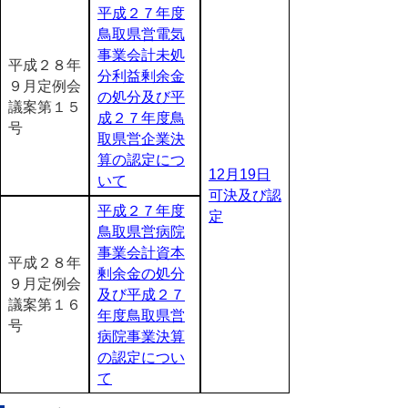
平成２７年度
鳥取県営電気
事業会計未処
平成２８年
分利益剰余金
９月定例会
の処分及び平
議案第１５
成２７年度鳥
号
取県営企業決
算の認定につ
12月19日
いて
可決及び認
平成２７年度
定
鳥取県営病院
事業会計資本
平成２８年
剰余金の処分
９月定例会
及び平成２７
議案第１６
年度鳥取県営
号
病院事業決算
の認定につい
て