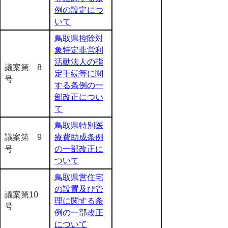
例の設定につ
いて
鳥取県控除対
象特定非営利
活動法人の指
議案第 8
定手続等に関
号
する条例の一
部改正につい
て
鳥取県特別医
議案第 9
療費助成条例
号
の一部改正に
ついて
鳥取県営住宅
の設置及び管
議案第10
理に関する条
号
例の一部改正
について