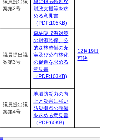
議員提出議
興に係る特別な
案第2号
財政支援等を求
める意見書
（PDF:105KB)
森林吸収源対策
の財源確保、公
的森林整備の充
12月19日
議員提出議
実及び公有林化
可決
案第3号
の促進を求める
意見書
（PDF:103KB)
地域防災力の向
上と災害に強い
議員提出議
防災拠点の整備
案第4号
を求める意見書
（PDF:60KB)