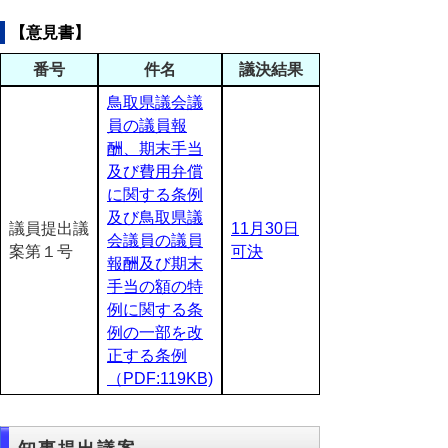
【意見書】
番号
件名
議決結果
鳥取県議会議
員の議員報
酬、期末手当
及び費用弁償
に関する条例
及び鳥取県議
議員提出議
11月30日
会議員の議員
案第１号
可決
報酬及び期末
手当の額の特
例に関する条
例の一部を改
正する条例
（PDF:119KB)