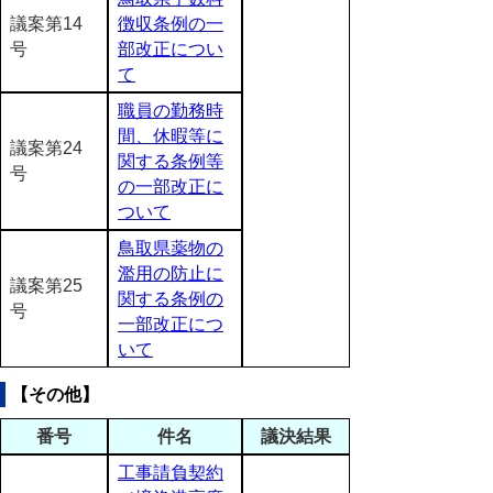
議案第14
徴収条例の一
号
部改正につい
て
職員の勤務時
間、休暇等に
議案第24
関する条例等
号
の一部改正に
ついて
鳥取県薬物の
濫用の防止に
議案第25
関する条例の
号
一部改正につ
いて
【その他】
番号
件名
議決結果
工事請負契約