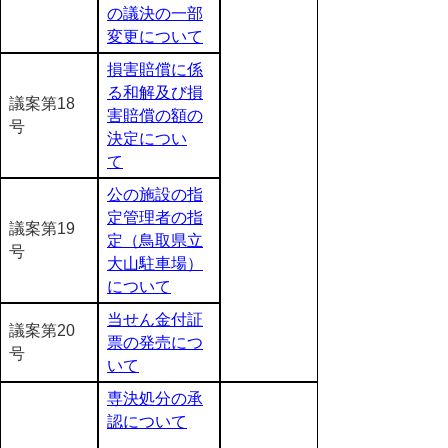
の議決の一部
変更について
損害賠償に係
る和解及び損
議案第18
害賠償の額の
号
決定につい
て
公の施設の指
定管理者の指
議案第19
定（鳥取県立
号
大山駐車場）
について
当せん金付証
議案第20
票の発売につ
号
いて
専決処分の承
認について