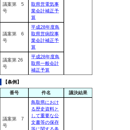
議案第 5
取県営電気事
号
業会計補正予
算
平成28年度鳥
議案第 6
取県営病院事
号
業会計補正予
算
平成28年度鳥
議案第 26
取県一般会計
号
補正予算
【条例】
番号
件名
議決結果
鳥取県におけ
る歴史資料と
して重要な公
議案第 7
文書等の保存
号
等に関する条