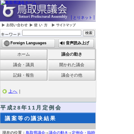
とりネット
Foreign Languages
音声読み上げ
ホーム
議会の動き
議会・議員
開かれた議会
記録・報告
議会その他
上へ
｜
平成28年11月定例会
議案等の議決結果
現在の位置：
鳥取県議会
議会の動き
定例会・臨時