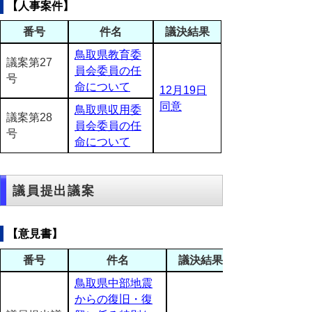
【人事案件】
番号
件名
議決結果
鳥取県教育委
議案第27
員会委員の任
号
命について
12月19日
同意
鳥取県収用委
議案第28
員会委員の任
号
命について
議員提出議案
【意見書】
番号
件名
議決結果
鳥取県中部地震
からの復旧・復