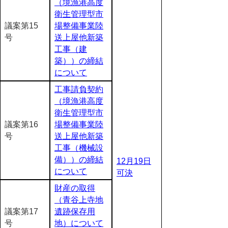
（境漁港高度
衛生管理型市
議案第15
場整備事業陸
号
送上屋他新築
工事（建
築））の締結
について
工事請負契約
（境漁港高度
衛生管理型市
議案第16
場整備事業陸
号
送上屋他新築
工事（機械設
備））の締結
12月19日
について
可決
財産の取得
（青谷上寺地
議案第17
遺跡保存用
号
地）について