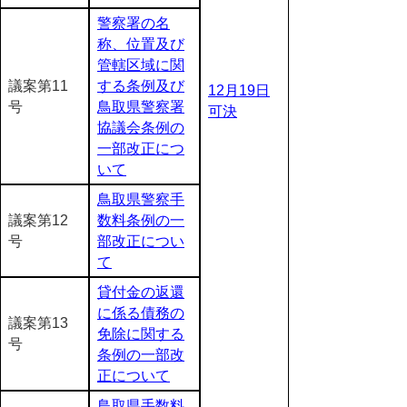
警察署の名
称、位置及び
管轄区域に関
議案第11
する条例及び
12月19日
号
鳥取県警察署
可決
協議会条例の
一部改正につ
いて
鳥取県警察手
議案第12
数料条例の一
号
部改正につい
て
貸付金の返還
に係る債務の
議案第13
免除に関する
号
条例の一部改
正について
鳥取県手数料