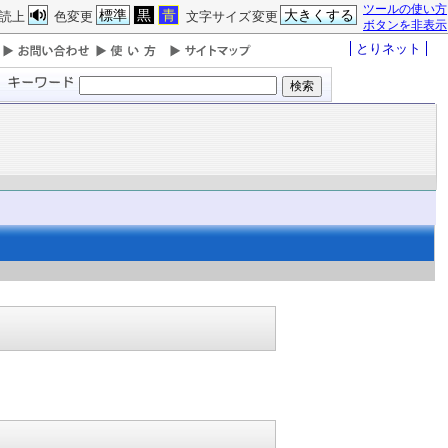
ツールの使い方
標準
黒
青
大きくする
読上
色変更
文字サイズ変更
ボタンを非表示
とりネット