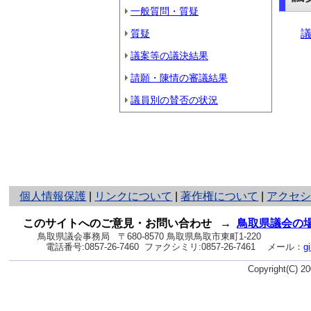
一般質問・質疑
議
質疑
議案等の議決結果
請願・陳情の審議結果
議員別の賛否の状況
と
個人情報保護
|
リンクについて
|
著作権について
|
アクセ
り
ネ
このサイトへのご意見・お問い合わせ
→
鳥取県議会の
ッ
鳥取県議会事務局
〒680-8570 鳥取県鳥取市東町1-220
電話番号:
0857-26-7460
ファクシミリ:0857-26-7461
メール：
g
ト
へ
Copyright(C) 
の