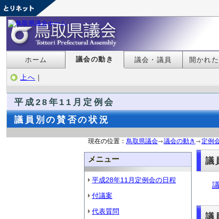
議会の動き
ホーム
議会・議員
開かれ
上へ
｜
平成28年11月定例会
議員別の賛否の状況
現在の位置：
鳥取県議会
議会の動き
定例
メニュー
議
平成28年11月定例会の日程
議
付議案
代表質問
議