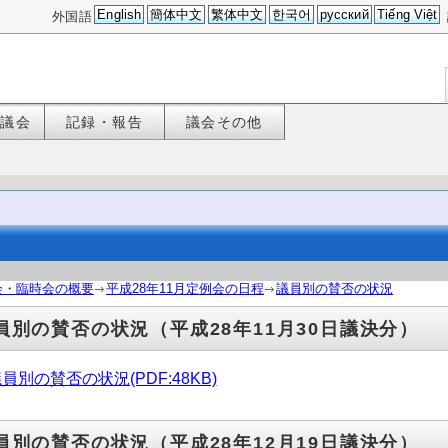
English
簡体中文
繁体中文
한국어
русский
Tiếng Việt
外国語
た議会
記録・報告
議会その他
会・臨時会の概要
平成28年11月定例会の日程
議員別の賛否の状況
員別の賛否の状況（平成28年11月30日議決分）
員別の賛否の状況(PDF:48KB)
員別の賛否の状況（平成28年12月19日議決分）