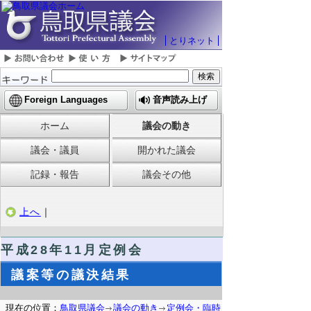
とりネット
Foreign Languages
音声読み上げ
ホーム
議会の動き
議会・議員
開かれた議会
記録・報告
議会その他
上へ
｜
平成28年11月定例会
議案等の議決結果
現在の位置：
鳥取県議会
議会の動き
定例会・臨時