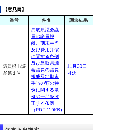
【意見書】
番号
件名
議決結果
鳥取県議会議
員の議員報
酬、期末手当
及び費用弁償
に関する条例
及び鳥取県議
議員提出議
11月30日
会議員の議員
案第１号
可決
報酬及び期末
手当の額の特
例に関する条
例の一部を改
正する条例
（PDF:119KB)