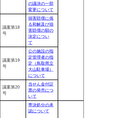
の議決の一部
変更について
損害賠償に係
る和解及び損
議案第18
害賠償の額の
号
決定につい
て
公の施設の指
定管理者の指
議案第19
定（鳥取県立
号
大山駐車場）
について
当せん金付証
議案第20
票の発売につ
号
いて
専決処分の承
認について