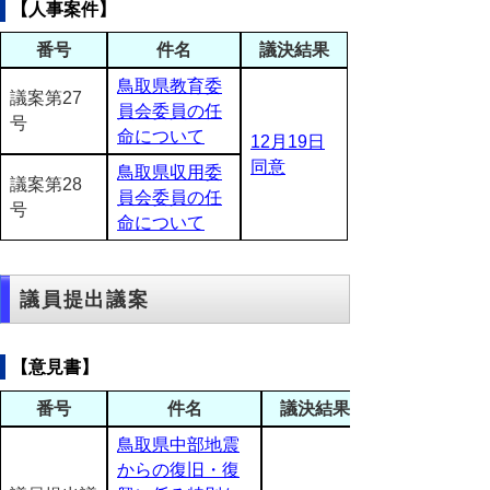
【人事案件】
番号
件名
議決結果
鳥取県教育委
議案第27
員会委員の任
号
命について
12月19日
同意
鳥取県収用委
議案第28
員会委員の任
号
命について
議員提出議案
【意見書】
番号
件名
議決結果
鳥取県中部地震
からの復旧・復