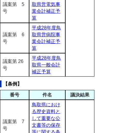
議案第 5
取県営電気事
号
業会計補正予
算
平成28年度鳥
議案第 6
取県営病院事
号
業会計補正予
算
平成28年度鳥
議案第 26
取県一般会計
号
補正予算
【条例】
番号
件名
議決結果
鳥取県におけ
る歴史資料と
して重要な公
議案第 7
文書等の保存
号
等に関する条