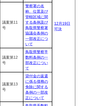
警察署の名
称、位置及び
管轄区域に関
議案第11
する条例及び
12月19日
号
鳥取県警察署
可決
協議会条例の
一部改正につ
いて
鳥取県警察手
議案第12
数料条例の一
号
部改正につい
て
貸付金の返還
に係る債務の
議案第13
免除に関する
号
条例の一部改
正について
鳥取県手数料