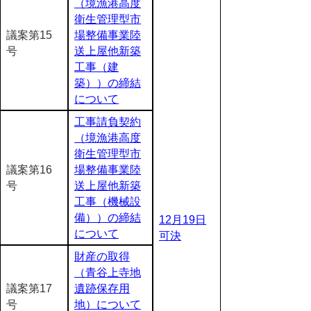
（境漁港高度
衛生管理型市
議案第15
場整備事業陸
号
送上屋他新築
工事（建
築））の締結
について
工事請負契約
（境漁港高度
衛生管理型市
議案第16
場整備事業陸
号
送上屋他新築
工事（機械設
備））の締結
12月19日
について
可決
財産の取得
（青谷上寺地
議案第17
遺跡保存用
号
地）について