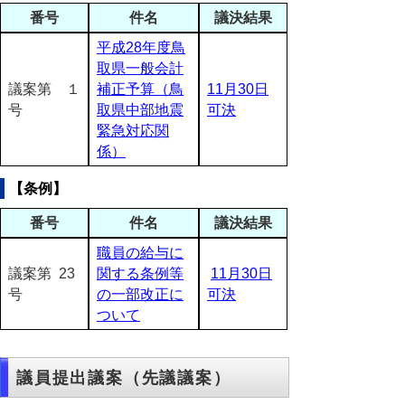
番号
件名
議決結果
平成28年度鳥
取県一般会計
議案第 １
補正予算（鳥
11月30日
号
取県中部地震
可決
緊急対応関
係）
【条例】
番号
件名
議決結果
職員の給与に
議案第 23
関する条例等
11月30日
号
の一部改正に
可決
ついて
議員提出議案（先議議案）