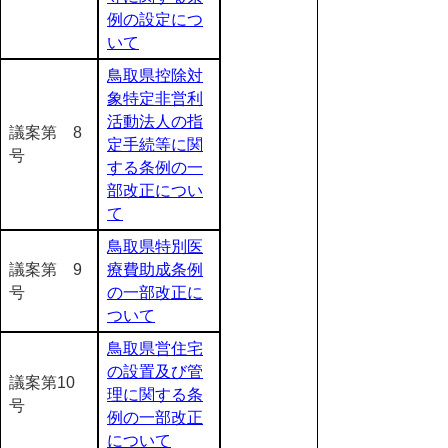
例の設定につ
いて
鳥取県控除対
象特定非営利
活動法人の指
議案第 8
定手続等に関
号
する条例の一
部改正につい
て
鳥取県特別医
議案第 9
療費助成条例
号
の一部改正に
ついて
鳥取県営住宅
の設置及び管
議案第10
理に関する条
号
例の一部改正
について