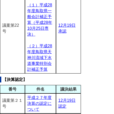
（１）平成28
年度鳥取県一
般会計補正予
算（平成28年
議案第22
12月19日
10月25日専
号
承認
決）
（２）平成28
年度鳥取県天
神川流域下水
道事業特別会
計補正予算
【決算認定】
番号
件名
議決結果
平成２７年度
議案第２１
12月19日
決算の認定に
号
認定
ついて