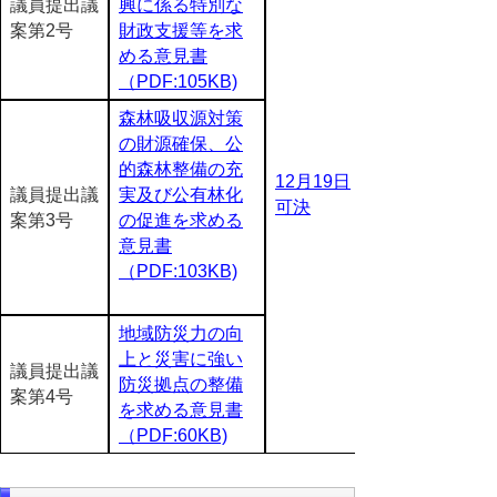
議員提出議
興に係る特別な
案第2号
財政支援等を求
める意見書
（PDF:105KB)
森林吸収源対策
の財源確保、公
的森林整備の充
12月19日
議員提出議
実及び公有林化
可決
案第3号
の促進を求める
意見書
（PDF:103KB)
地域防災力の向
上と災害に強い
議員提出議
防災拠点の整備
案第4号
を求める意見書
（PDF:60KB)