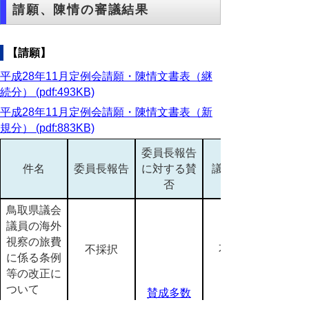
請願、陳情の審議結果
【請願】
平成28年11月定例会請願・陳情文書表（継
続分） (pdf:493KB)
平成28年11月定例会請願・陳情文書表（新
規分） (pdf:883KB)
委員長報告
件名
委員長報告
に対する賛
議決結果
否
鳥取県議会
議員の海外
視察の旅費
不採択
不採択
に係る条例
等の改正に
ついて
賛成多数