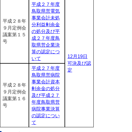
平成２７年度
鳥取県営電気
事業会計未処
平成２８年
分利益剰余金
９月定例会
の処分及び平
議案第１５
成２７年度鳥
号
取県営企業決
算の認定につ
12月19日
いて
可決及び認
平成２７年度
定
鳥取県営病院
事業会計資本
平成２８年
剰余金の処分
９月定例会
及び平成２７
議案第１６
年度鳥取県営
号
病院事業決算
の認定につい
て