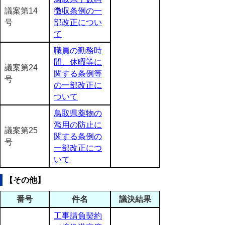
議案第14
徴収条例の一
号
部改正につい
て
職員の勤務時
間、休暇等に
議案第24
関する条例等
号
の一部改正に
ついて
鳥取県薬物の
濫用の防止に
議案第25
関する条例の
号
一部改正につ
いて
【その他】
番号
件名
議決結果
工事請負契約