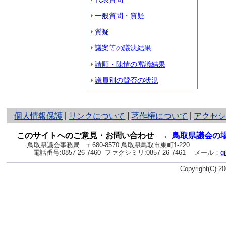
一般質問・質疑
質疑
議案等の議決結果
請願・陳情の審議結果
議員別の賛否の状況
と
個人情報保護
|
リンクについて
|
著作権について
|
アクセ
り
ネ
このサイトへのご意見・お問い合わせ
→
鳥取県議会の
ッ
鳥取県議会事務局
〒680-8570 鳥取県鳥取市東町1-220
電話番号:
0857-26-7460
ファクシミリ:0857-26-7461
メール：
g
ト
へ
Copyright(C) 
の