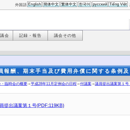
English
簡体中文
繁体中文
한국어
русский
Tiếng Việt
外国語
た議会
記録・報告
議会その他
員報酬、期末手当及び費用弁償に関する条例及
会・臨時会の概要
平成28年11月定例会の日程
付議案
議員提出議案第１号
員提出議案第１号(PDF:119KB)