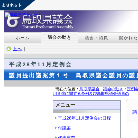
議会の動き
ホーム
議会・議員
開かれ
上へ
｜
平成28年11月定例会
議員提出議案第１号 鳥取県議会議員の議
現在の位置：
鳥取県議会
議会の動き
定例
用弁償に関する条例及び鳥取県議会議員の
メニュー
議
平成28年11月定例会の日程
付議案
代表質問