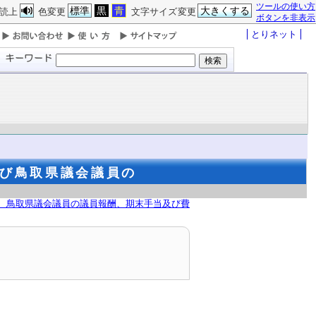
ツールの使い方
標準
黒
青
大きくする
読上
色変更
文字サイズ変更
ボタンを非表示
とりネット
び鳥取県議会議員の
 鳥取県議会議員の議員報酬、期末手当及び費