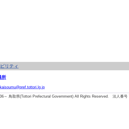
シビリティ
場所
ikaisoumu@pref.tottori.lg.jp
2006～ 鳥取県(Tottori Prefectural Government) All Rights Reserved. 法人番号