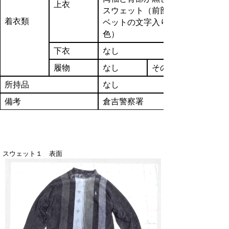
上衣
スウェット（前部が灰色でアルフ
着衣類
ベットの文字入り・両袖と背部が
色）
下衣
なし
履物
なし
その他
所持品
なし
備考
倉吉警察署
スウェット１ 表面