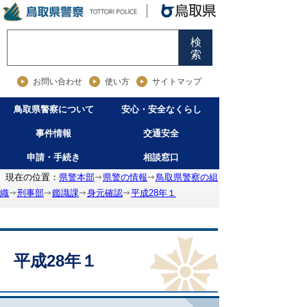
検
索
お問い合わせ
使い方
サイトマップ
鳥取県警察について
安心・安全なくらし
事件情報
交通安全
申請・手続き
相談窓口
現在の位置：
県警本部
県警の情報
鳥取県警察の組
織
刑事部
鑑識課
身元確認
平成28年１
平成28年１