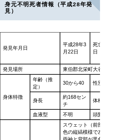
身元不明死者情報（平成28年発
見）
平成28年3
死亡推定
発見年月日
月22日
日
発見場所
東伯郡北栄町大谷地内 海岸
年齢（推
30から40
性別
定）
身体特徴
約168セン
身長
体格
チ
血液型
不明
頭髪
スウェット（前部が灰色・緑色・
色の縦縞模様で左胸に鳥の絵入り
両袖と背部が黒色）