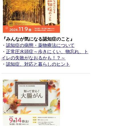
『みんなが気になる認知症のこと』
・
認知症の病態・薬物療法について
・
正常圧水頭症～歩きにくい、物忘れ、ト
イレの失敗がなおるかも！？～
・
認知症、対応と暮らしのヒント