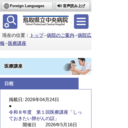
Foreign Languages
音声読み上げ
簡体中文
繁体中文
한국어
現在の位置：
トップ
病院のご案内
病院広
報
医療講座
医療講座
日程
2026年04月24日
令和８年度 第１回医療講座「しっ
ておきたい肺がんの話」
開催日 2026年5月16日