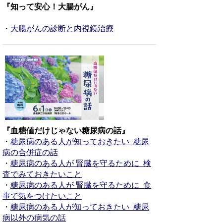
『知って安心！大腸がん』
・
大腸がんの診断と内視鏡治療
『血糖値だけじゃない糖尿病の話』
・
糖尿病のある人が知っておきたい 糖尿
病の合併症の話
・
糖尿病のある人が 腎臓を守るために 検
査でみておきたいこと
・
糖尿病のある人が 腎臓を守るために 食
事で気をつけたいこと
・
糖尿病のある人が知っておきたい 糖尿
病以外の病気の話