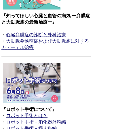
『知ってほしい心臓と血管の病気 ー弁膜症
と大動脈瘤の最新治療ー』
・
心臓弁膜症の診断と外科治療
・
大動脈弁狭窄症および大動脈瘤に対する
カテーテル治療
『ロボット手術について』
・
ロボット手術とは？
・
ロボット手術－消化器外科編
・
ロボット手術－婦人科編