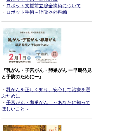
・
ロボット支援前立腺全摘術について
・
ロボット手術－呼吸器外科編
『乳がん・子宮がん・卵巣がん ー早期発見
と予防のためにー』
・
乳がんを正しく知り、安心して治療を選
ぶために
・
子宮がん・卵巣がん ～あなたに知って
ほしいこと～