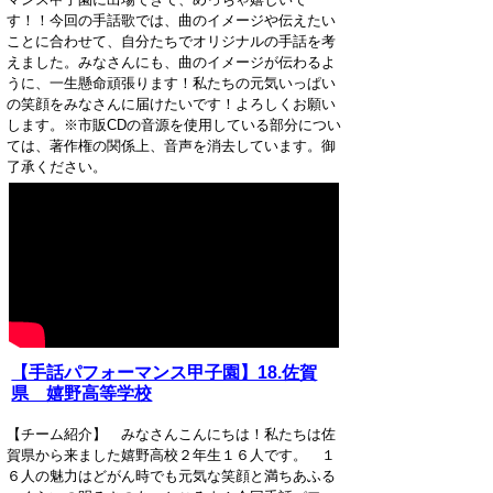
す！！今回の手話歌では、曲­のイメージや伝えたい
ことに合わせて、自分たちでオリジナルの手話を考
えました。みな­さんにも、曲のイメージが伝わるよ
うに、一生懸命頑張ります！私たちの元気いっぱい
の­笑顔をみなさんに届けたいです！よろしくお願い
します。※市販CDの音源を使用している部分につい
ては、著作権の関係上、音声を消去していま­す。御
了承ください。
【手話パフォーマンス甲子園】18.佐賀
県 嬉野高等学校
【チーム紹介】 みなさんこんにちは！私たちは佐
賀県から来ました嬉野高校２年生１６人です。 １
６人の魅力はどがん時でも元気な笑顔と満ちあふる