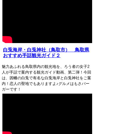
白兎海岸・白兎神社（鳥取市） 鳥取県
おすすめ手話観光ガイド２
魅力あふれる鳥取県内の観光地を、ろう者の女子2
人が手話で案内する観光ガイド動画、第二弾！今回
は、因幡の白兎で有名な白兎海岸と白兎神社をご案
内！恋人の聖地でもありますよ♪グルメはもさバー
ガーです！