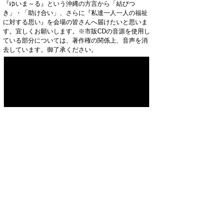
『ゆいま～る』という沖縄の方言­から「結びつ
き」・「助け合い」、さらに『私達一人一人の福祉
に対する思い』を会場の­皆さんへ届けたいと思いま
す。宜しくお願いします。※市販CDの音源を使用し
ている部分については、著作権の関係上、音声を消
去していま­す。御了承ください。
【手話パフォーマンス甲子園】16.三重
県 三重高等学校・相可高等学校・松阪
工業高等学校
【チーム紹介】 私たちは、Team M・T・S・K
です。みんなの名前のイニシャルをつなげたら、私
たちの住んでいる町、MaTsuSa­Ka(松阪)の頭文字に
なったことがチーム名の由来です。 うまれた場
所、育った場所、そして学校も違う私たちが、手話