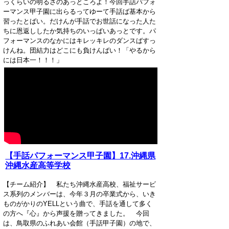
っくらいの明るさのあっところよ！­今回手話パフォ
ーマンス甲子園に出らるってゆーて手話ば基本から
習ったとばい。だけん­が手話でお世話になった人た
ちに恩返ししたか気持ちのいっぱいあっとです。パ
フォーマ­ンスのなかにはキレッキレのダンスばすっ
けんね。団結力はどこにも負けんばい！「やる­から
には日本一！！！」
【手話パフォーマンス甲子園】17.沖縄県
沖縄水産高等学校
【チーム紹介】 私たち沖縄水産高校、福祉サービ
ス系列のメンバーは、今年３月の卒業式から、いき
もの­がかりのYELLという曲で、手話を通して多く
の方へ『心』から声援を贈ってきました­。 今回
は、鳥取県のふれあい会館（手話甲子園）の地で、