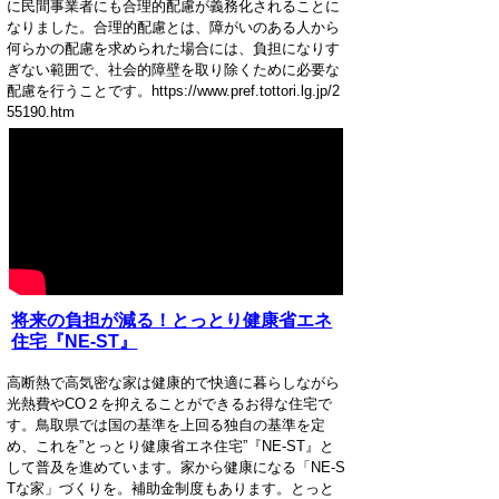
に民間事業者にも合理的配慮が義務化されることに
なりました。合理的配慮とは、障がいのある人から
何らかの配慮を求められた場合には、負担になりす
ぎない範囲で、社会的障壁を取り除くために必要な
配慮を行うことです。https://www.pref.tottori.lg.jp/2
55190.htm
将来の負担が減る！とっとり健康省エネ
住宅『NE-ST』
高断熱で高気密な家は健康的で快適に暮らしながら
光熱費やCO２を抑えることができるお得な住宅で
す。鳥取県では国の基準を上回る独自の基準を定
め、これを”とっとり健康省エネ住宅”『NE-ST』と
して普及を進めています。家から健康になる「NE-S
Tな家」づくりを。補助金制度もあります。とっと