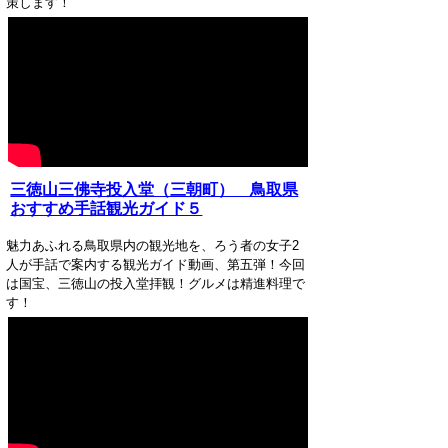
策します！
三徳山三佛寺投入堂（三朝町） 鳥取県
おすすめ手話観光ガイド５
魅力あふれる鳥取県内の観光地を、ろう者の女子2
人が手話で案内する観光ガイド動画、第五弾！今回
は国宝、三徳山の投入堂拝観！グルメは精進料理で
す！