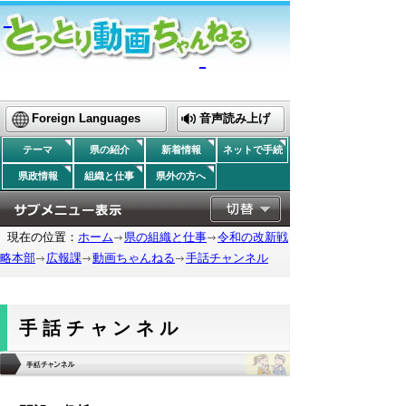
_
_
Foreign Languages
音声読み上げ
テーマ
県の紹介
新着情報
ネットで手続
県政情報
組織と仕事
県外の方へ
現在の位置：
ホーム
県の組織と仕事
令和の改新戦
略本部
広報課
動画ちゃんねる
手話チャンネル
手話チャンネル