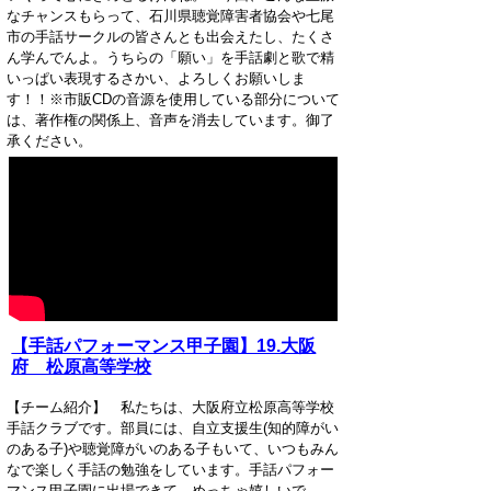
なチャンスもらって、石川県聴覚障害者協会や七尾
市の手話サークルの­皆さんとも出会えたし、たくさ
ん学んでんよ。うちらの「願い」を手話劇と歌で精
いっぱ­い表現するさかい、よろしくお願いしま
す！！※市販CDの音源を使用している部分について
は、著作権の関係上、音声を消去していま­す。御了
承ください。
【手話パフォーマンス甲子園】19.大阪
府 松原高等学校
【チーム紹介】 私たちは、大阪府立松原高等学校
手話クラブです。部員には、自立支援生(知的障がい
の­ある子)や聴覚障がいのある子もいて、いつもみん
なで楽しく手話の勉強をしています。­手話パフォー
マンス甲子園に出場できて、めっちゃ嬉しいで