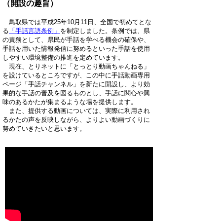
（開設の趣旨）
鳥取県では平成25年10月11日、全国で初めてとな
る
「手話言語条例」
を制定しました。条例では、県
の責務として、県民が手話を学べる機会の確保や、
手話を用いた情報発信に努めるといった手話を使用
しやすい環境整備の推進を定めています。
現在、とりネットに「とっとり動画ちゃんねる」
を設けているところですが、この中に手話動画専用
ページ「手話チャンネル」を新たに開設し、より効
果的な手話の普及を図るものとし、手話に関心や興
味のあるかたが集まるような場を提供します。
また、提供する動画については、実際に利用され
るかたの声を反映しながら、よりよい動画づくりに
努めていきたいと思います。