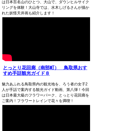
は日本百名山のひとつ、大山で、ダウンヒルサイク
リングを体験！大山寺では、水木しげるさんが描か
れた妖怪天井画も紹介します！
とっとり花回廊（南部町） 鳥取県おす
すめ手話観光ガイド８
魅力あふれる鳥取県内の観光地を、ろう者の女子2
人が手話で案内する観光ガイド動画、第八弾！今回
は日本最大級のフラワーパーク、とっとり花回廊を
ご案内！フラワートレインで花々を満喫！