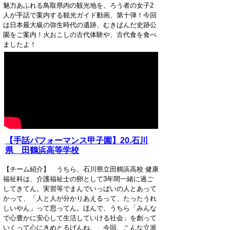
魅力あふれる鳥取県内の観光地を、ろう者の女子2
人が手話で案内する観光ガイド動画、第十弾！今回
は日本最大級の弥生時代の遺跡、むきばんだ史跡公
園をご案内！火おこしの古代体験や、古代食を食べ
ましたよ！
【手話パフォーマンス甲子園】20.石川
県 田鶴浜高等学校
【チーム紹介】 うちら、石川県立田鶴浜高校 健康
福祉科は、介護福祉士の卵として3年間一緒に過ご
してきてん。実習等でまんでいっ­ぱいの人とあって
かって、「人と人が分かりあえるって、たったうれ
しいやん」って思っ­てん。ほんで、うちら「みんな
で心豊かに安心して生活していける社会」を創って
いくっ­て心にきめとるげんね。 今回、こんな立派