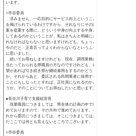
います。
○市谷委員
済みません、一応目的にサービス向上ということ
を掲げられているわけですから、それなりにその議
案を提案する際に、どういう中身が向上する中身と
してあるのかということが、私はきちんと明確にさ
れなければならないと思いますけれども、ちょっと
今のだと、正直言ってよくわからないなというふう
に思いました。
続いてお尋ねしますけれども、現在、調理業務に
当たっておられる県職員の方なのですけれども、希
望があれば引き続き県が継続雇用をするのかどう
か。それからあと、委託される民間業者に採用する
ことにもしなったとすれば、正社員になれるのかど
うか。そのことについてお尋ねしたいと思います。
●長谷川子育て支援総室長
現業職員につきましては、県全体の計画の中で進
めておりますので、その方向で進めております。そ
れから委託につきましては、そこにつきましてはま
だここでは何とも言えないところでございます。
○市谷委員