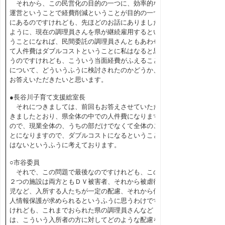
それから、この民営化の目的の一つに、効率的な
運営ということで経費削減ということが目的の一つ
にあるのですけれども、先ほどのお話にありました
ように、現在の調理員さんを県が継続雇用するとい
うことになれば、民間委託の調理員さんともあわせ
て人件費はダブルコストということに私はなると思
うのですけれども、こういう当面経費がふえること
について、どういうふうに検討されたのかどうか、
お答えいただきたいと思います。
●長谷川子育て支援総室長
それにつきましては、前回もお答えさせていただ
きましたとおり、県全体の中での人件費になります
ので、現業全体の、うちの部だけでなくて全体のこ
とになりますので、ダブルコストになるということ
はないというふうに考えております。
○市谷委員
それで、この問題で最後なのですけれども、この
２つの施設は両方ともＤＶ被害者、それから被虐待
児など、入所する人たちが一定の配慮、それから個
人情報保護が求められるというふうに思うわけです
けれども、これまでおられた県の調理員さんなど
は、こういう入所者の方に対してどのような配慮を