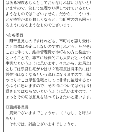
はある程度きちんとしておかなければいけないと思
いますので。決して無理やり押しつけているという
ようなものではございません。だから、こういうこ
とが移管がまた難しくなると、市町村の方も困られ
るようになるようなものでございます。
○市谷委員
附帯意見なのですけれども、市町村が譲り受ける
こと自体は否定はしないのですけれども、ただその
ことに伴って、維持管理費が市町村の方に発生する
ということで、非常に経費的にも大変だというのは
事実だというふうに思います。それから、結局全体
としては県営住宅がやはり２割程度は将来的には県
営住宅はなくなるという流れになりますので、私は
やはりそこは県営住宅としては非常に後退するとい
うふうに思いますので、その点についてはやはり後
退させてはならないというふうに思いますので、ち
ょっとその辺は意見を述べておきたいと思います。
◎藤縄委員長
質疑ございますでしょうか。（「なし」と呼ぶ者
あり）
それでは、討論ございますでしょうか。