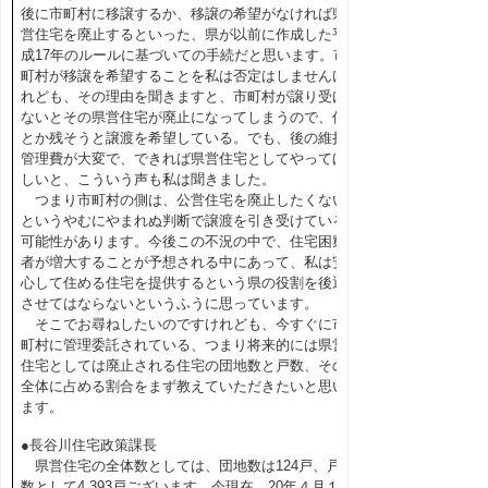
後に市町村に移譲するか、移譲の希望がなければ県
営住宅を廃止するといった、県が以前に作成した平
成17年のルールに基づいての手続だと思います。市
町村が移譲を希望することを私は否定はしませんけ
れども、その理由を聞きますと、市町村が譲り受け
ないとその県営住宅が廃止になってしまうので、何
とか残そうと譲渡を希望している。でも、後の維持
管理費が大変で、できれば県営住宅としてやってほ
しいと、こういう声も私は聞きました。
つまり市町村の側は、公営住宅を廃止したくない
というやむにやまれぬ判断で譲渡を引き受けている
可能性があります。今後この不況の中で、住宅困窮
者が増大することが予想される中にあって、私は安
心して住める住宅を提供するという県の役割を後退
させてはならないというふうに思っています。
そこでお尋ねしたいのですけれども、今すぐに市
町村に管理委託されている、つまり将来的には県営
住宅としては廃止される住宅の団地数と戸数、その
全体に占める割合をまず教えていただきたいと思い
ます。
●長谷川住宅政策課長
県営住宅の全体数としては、団地数は124戸、戸
数として4,393戸ございます。今現在、20年４月１