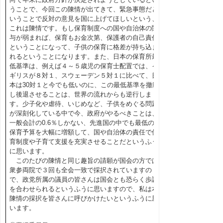
うことで、今回この陳情が出てきて、緊急事態だと
いうことで反対の意見を国に上げてほしいという、
これは陳情です。もし保育制度への国や自治体の関
与が弱まれば、保育もお金次第、保護者の自己責任
ということになって、子供の保育に格差が持ち込ま
れるということになります。また、日本の保育所最
低基準は、例えば４～５歳児の保育士配置では、イ
ギリスが８対１、スウェーデン５対１に比べて、日
本は30対１と今でも低いのに、この最低基準を撤廃
し後退させることは、世界の流れからも逆行しま
す。少子化や虐待、いじめなど、子供をめぐる問題
が深刻化している中で今、政府がやるべきことは、
一般会計の0.6％しかない、先進国の中でも最低の
保育予算を大幅に増額して、国や自治体の責任で保
育制度や子育て支援を充実させることだというふう
に思います。
このたびの陳情と同じ趣旨の請願が国会の方では
衆参両院で３回も全会一致で採択されていますの
で、政党所属の議員の皆さんは国会とも恐らく歩調
を合わせられるというふうに思いますので、私は本
陳情の採択を皆さんに呼びかけたいというふうに思
います。