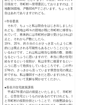
日現在で、市町村へ管理委託しておりますのは、団
地数56団地、戸数834戸でございます。ちょっと割
合はあれでありますけれども。
○市谷委員
それで、ちょっと私は割合をはじき出しましたけ
れども、団地は45％の団地が既に市町村に移管をさ
れていて、将来的には市町村が譲り受けなければ廃
止と。それから戸数にしたら、
19％、20％、約５分の１がさっき言ったように将来
的には廃止される可能性もあるということになって
いるわけです。これは私は相当な規模の数、規模に
なるというふうに思いますので、本当に県が住宅供
給をするという役割が、私は非常に後退するという
ふうに思って危惧をしているところです。この平成
17年の、さっきから言っています県営住宅の廃止方
針ですね、私は撤回すべきだと思いますけれども、
その点について見解を聞かせてください。
●長谷川住宅政策課長
平成17年度の話の前提といたしまして、市町村
と、公営住宅というものがあるのですけれども、県
と市町村の役割分担ということで、行政懇談会など