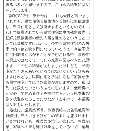
送るべきだと思いますので、これらの議案には反対
をいたします。
議案第12号、第16号は、これも先ほど言いました
けれども、県営住宅若葉団地を若桜町に無償譲渡
し、県営住宅としては廃止するというものです。あ
わせて提案されている県営住宅に中国残留孤児、北
朝鮮拉致被害者の優先入居を進めるということにつ
いては賛成ですけれども、今でも県営住宅の入居倍
率は約５倍と狭き門になっているうえ、今後不況で
住宅困窮者が広がることが予想される中、県営住宅
を廃止ではなくて、むしろ充実を図るべきだと思い
ます。この他の議論がありましたけれども、民間住
宅がたくさんあいているではないかという話もあり
ますけれども、民間住宅と所得に応じて家賃が決ま
る県営住宅とでは全然家賃が違いますので、私は同
列には扱えないというふうに思います。低所得の方
が安心して住める住宅を提供するという県本来の役
割を後退させることにつながりますので、本議案に
は反対をいたします。
最後に、議案第35号、教職員給与と義務教育等教
員特別手当の引き下げがこの議案には盛り込まれて
いますけれども、教員の多忙化が言われ、教員が残
業、家庭への持ち帰り残業をしている中で、給与や