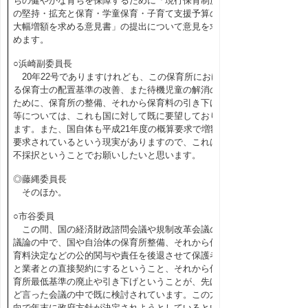
ちの健やかな育ちを保障するために「現行保育制度
の堅持・拡充と保育・学童保育・子育て支援予算の
大幅増額を求める意見書」の提出について意見を求
めます。
○浜崎副委員長
20年22号でありますけれども、この保育所におけ
る保育士の配置基準の改善、また待機児童の解消の
ために、保育所の整備、それから保育料の引き下げ
等については、これも国に対して既に要望しており
ます。また、国自体も平成21年度の概算要求で増額
要求されているという現実がありますので、これは
不採択ということでお願いしたいと思います。
◎藤縄委員長
そのほか。
○市谷委員
この間、国の経済財政諮問会議や規制改革会議の
議論の中で、国や自治体の保育所整備、それから保
育料決定などの公的関与や責任を後退させて保護者
と業者との直接契約にするということ、それから保
育所最低基準の廃止や引き下げということが、先ほ
ど言った会議の中で既に検討されています。この方
向で年末に政府方針が決定されようとしているとい