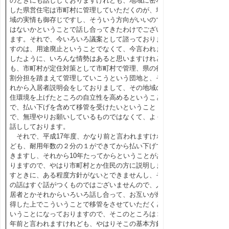
のときにも話ししておりますけれども、地域に密着
した県営住宅は市町村に管理していただくのが、地
域の実情も御存じですし、そういう方向がいいので
はないかということで話し合ってきたわけでござい
ます。それで、今いろいろ議案として諮っておりま
すのは、用途廃止ということでなくて、今言われま
したように、いろんな情勢はあると思いますけれど
も、市町村が定住対策として市町村で管理、県の役
割分担を踏まえて管理していこうという団地と、そ
れから入居者説明会をしておりまして、その地域の
住環境を上げたところの自立性を高めるということ
で、払い下げを含めて移管を受けたいということ
で、無理やりお願いしているものではなくて、よく
話ししております。
それで、平成17年度、かなり前と言われますけれ
ども、耐用年数の２分の１ができてから払い下げで
きますし、それから10年たってからということがあ
りますので、やはり市町村とか住民の方に説明しま
すときに、ある程度方針がないとできませんし、そ
の話はすぐ話がつくものではございませんので、入
居者とかそれからいろいろ話し合って、お互いが納
得した上でこういうことで移管をさせていただくと
いうことになっておりますので、そこのところは２
年前と言われますけれども、やはりそこの基本方針