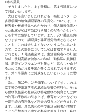
○市谷委員
そうしましたら、まず最初に、第１号議案につい
て討論いたします。
先ほども言いましたけれども、福祉センターと喜
多原学園の給食調理業務の民営化については、ＤＶ
被害者や被虐待児へのかかわり、個人情報保護とい
った配慮が私は本当に行き届くのだろうかというこ
とを非常に危惧しています。また、安い委託経費に
なりますので、調理員が非正規労働者となるという
ことも、これは余りよくないというふうに思います
ので、ここの部分については私は賛成できません。
けれども、１号議案全体は、生活困窮者への灯油費
助成、後期高齢者健診への助成、勤務医の負担軽
減、新型インフルエンザ対策など、暮らしや命を守
るために急がれる事業が多く含まれておりますの
で、第１号議案には賛成をしたいというふうに思い
ます。
次に、第10号、14号議案についてです。これは県
立学校の中途退学者の成績証明書の有料化、それか
ら動物取扱業の登録及び特定動物の飼育または保管
の許可の手数料の引き上げ、療育センターなどでの
一部手続の有料化など料金の引き上げが含まれてい
ます。現在、景気悪化の中で生活困窮者が増加する
ことが予想される中での料金の引き上げは、私は見