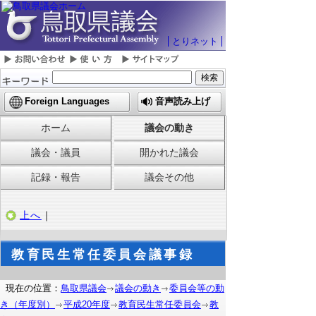
とりネット
Foreign Languages
音声読み上げ
ホーム
議会の動き
議会・議員
開かれた議会
記録・報告
議会その他
上へ
｜
教育民生常任委員会議事録
現在の位置：
鳥取県議会
議会の動き
委員会等の動
き（年度別）
平成20年度
教育民生常任委員会
教