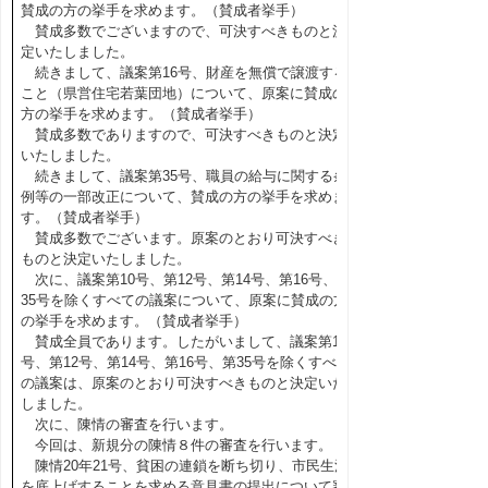
賛成の方の挙手を求めます。（賛成者挙手）
賛成多数でございますので、可決すべきものと決
定いたしました。
続きまして、議案第16号、財産を無償で譲渡する
こと（県営住宅若葉団地）について、原案に賛成の
方の挙手を求めます。（賛成者挙手）
賛成多数でありますので、可決すべきものと決定
いたしました。
続きまして、議案第35号、職員の給与に関する条
例等の一部改正について、賛成の方の挙手を求めま
す。（賛成者挙手）
賛成多数でございます。原案のとおり可決すべき
ものと決定いたしました。
次に、議案第10号、第12号、第14号、第16号、第
35号を除くすべての議案について、原案に賛成の方
の挙手を求めます。（賛成者挙手）
賛成全員であります。したがいまして、議案第10
号、第12号、第14号、第16号、第35号を除くすべて
の議案は、原案のとおり可決すべきものと決定いた
しました。
次に、陳情の審査を行います。
今回は、新規分の陳情８件の審査を行います。
陳情20年21号、貧困の連鎖を断ち切り、市民生活
を底上げすることを求める意見書の提出について審