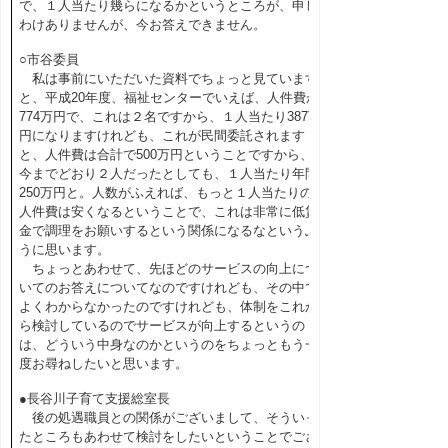
で、１人当たり幾らになるかというところが、申し
わけありませんが、今お答えできません。
○市谷委員
私は事前にいただいた資料でちょっと見ています
と、平成20年度、福祉センターでいえば、人件費が
774万円で、これは２名ですから、１人当たり387万
円になりますけれども、これが民間委託されます
と、人件費は合計で500万円ということですから、
今までどおり２人だったとしても、１人当たり年間
250万円と。人数がふえれば、もっと１人当たりの
人件費は安くなるということで、これは非常に低賃
金で調理をお願いするという関係になるなというふ
うに思います。
ちょっとあわせて、先ほどのサービスの向上につ
いてのお答えについてなのですけれども、その中で
よくわからなかったのですけれども、体制をこれか
ら検討しているのでサービスが向上するというの
は、どういう中身なのかというのをちょっともう一
度お尋ねしたいと思います。
●長谷川子育て支援総室長
後の処遇職員との関係がございまして、そういっ
たところもあわせて検討をしたいということでござ