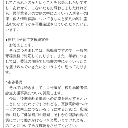
してこられたのかということをお尋ねしたいです
し、あわせて、こないだもお尋ねしましたけれど
も、民間業者との契約の中にこういう入所者への配
慮、個人情報保護についてきちんと契約内容に盛り
込むのかどうかを再度確認させていただきたいと思
います。
●長谷川子育て支援総室長
お答えします。
それにつきましては、県職員ですので、一般的な
守秘義務で対応しております。また、業者につきま
しては、委託の段階で仕様書の中にそういったこと
を盛り込んでいきたいというふうに思っておりま
す。
○市谷委員
それでは続きまして、１号議案、後期高齢者健康
診査支援事業について質疑します。
今回、後期高齢者健診への助成を県がするという
ことになったわけですけれども、直接高齢者へのサ
ービスの向上につながるようにするために、広域連
合に対して健診費用の軽減、それから健診内容の充
実について働きかけるべきと思いますけれども、こ
のことについて再度確認をさせてください。