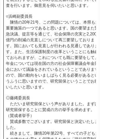
査を行います。御意見を伺いたいと思います。
○浜崎副委員長
陳情の20年21号、この問題については、本県も最
重要施策の一つであると思います。国の要望また緊
急決議、提言等を通じて、社会保障の充実と2,200
億円の削減の見直しについて再三要望しておりま
す。国においても見直しが行われる見通しでありま
す。また、生活保護制度の改革ということにも触れ
ておられますが、これについても既に要望をして、
年金については現在国の方の社会保障審議会年金部
会において議論をされているということであります
ので、国の動向をいましばらく見る必要があるとい
うふうに思いますので、研究留保ということでお願
いしたいと思います。
◎藤縄委員長
ただいま研究留保という声がありました。まずは
研究留保することに賛成の方の挙手を求めます。
（賛成者挙手）
賛成多数でございます。研究留保と決定いたしま
した。
続きまして、陳情20年第22号、すべての子どもた