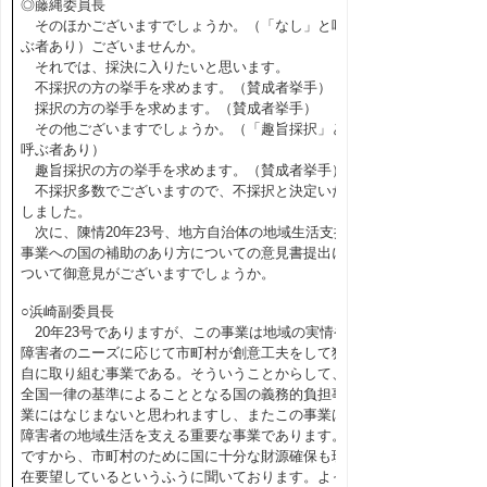
◎藤縄委員長
そのほかございますでしょうか。（「なし」と呼
ぶ者あり）ございませんか。
それでは、採決に入りたいと思います。
不採択の方の挙手を求めます。（賛成者挙手）
採択の方の挙手を求めます。（賛成者挙手）
その他ございますでしょうか。（「趣旨採択」と
呼ぶ者あり）
趣旨採択の方の挙手を求めます。（賛成者挙手）
不採択多数でございますので、不採択と決定いた
しました。
次に、陳情20年23号、地方自治体の地域生活支援
事業への国の補助のあり方についての意見書提出に
ついて御意見がございますでしょうか。
○浜崎副委員長
20年23号でありますが、この事業は地域の実情や
障害者のニーズに応じて市町村が創意工夫をして独
自に取り組む事業である。そういうことからして、
全国一律の基準によることとなる国の義務的負担事
業にはなじまないと思われますし、またこの事業は
障害者の地域生活を支える重要な事業であります。
ですから、市町村のために国に十分な財源確保も現
在要望しているというふうに聞いております。よっ