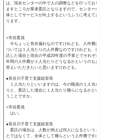
は、現在センターの中で人の調整などを行っており
ますところが業者委託となりますので、センター全
体としてサービスが向上するというふうに考えてお
ります。
○市谷委員
今ちょっと答弁漏れなのですけれども、人件費に
ついては１人当たりの人件費なのですけれども、委
託した場合と現在の平成20年度の予算とでそれぞれ
年間の人件費が１人当たりどうなるかというのもお
答えいただきたいと思いますけれども。
●長谷川子育て支援総室長
１人当たりといいますのは、今の職員の１人当た
りと、委託した場合に１人当たり幾らになるかとい
うことですか。
○市谷委員
はい。
●長谷川子育て支援総室長
委託の場合は、人数が例えば何人になるというこ
とではなくて、全体として幾らという人件費ですの