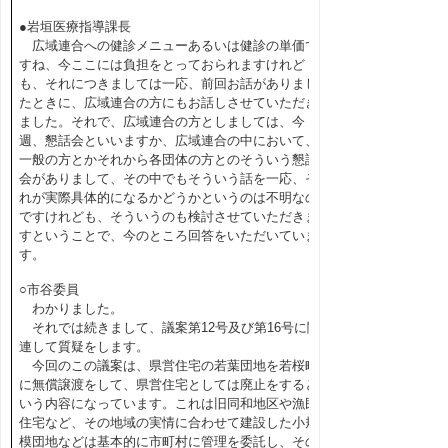
●岩垣医療指導課長
広域連合への健診メニューあるいは健診の単価で
すね、今ここには負担をとっておられますけれど
も、それにつきましては一応、前回お話がありまし
たときに、広域連合の方にもお話しさせていただき
ました。それで、広域連合の方としましては、今
週、懇話会といいますか、広域連合の中において、
一般の方とかそれから各団体の方とのそういう懇話
会がありまして、その中でもそういう話を一応、そ
れが実際具体的になるかどうかというのは不明なの
ですけれども、そういうのも検討させていただきま
すということで、今のところ回答をいただいていま
す。
○市谷委員
わかりました。
それでは続きまして、議案第12号及び第16号に関
連して質疑をします。
今回のこの議案は、県営住宅の若葉団地を若桜町
に無償譲渡をして、県営住宅としては廃止をすると
いう内容になっています。これは旧同和地区や漁民
住宅など、その地域の実情に合わせて建設した小規
模団地などは基本的に市町村に管理を委託し、その