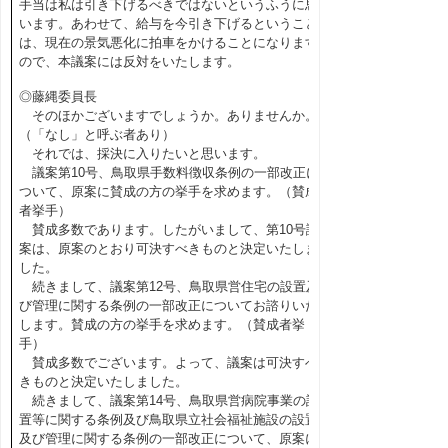
手当は私は引き下げるべきではないというふうに思
います。あわせて、給与を今引き下げるということ
は、現在の景気悪化に拍車をかけることになります
ので、本議案には反対をいたします。
◎藤縄委員長
そのほかございますでしょうか。ありませんか。
（「なし」と呼ぶ者あり）
それでは、採決に入りたいと思います。
議案第10号、鳥取県手数料徴収条例の一部改正に
ついて、原案に賛成の方の挙手を求めます。（賛成
者挙手）
賛成多数であります。したがいまして、第10号議
案は、原案のとおり可決すべきものと決定いたしま
した。
続きまして、議案第12号、鳥取県営住宅の設置及
び管理に関する条例の一部改正についてお諮りいた
します。賛成の方の挙手を求めます。（賛成者挙
手）
賛成多数でございます。よって、議案は可決すべ
きものと決定いたしました。
続きまして、議案第14号、鳥取県営病院事業の設
置等に関する条例及び鳥取県立社会福祉施設の設置
及び管理に関する条例の一部改正について、原案に