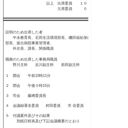
以上 出席委員 １０ 名
欠席委員 ０ 名
説明のため出席した者
中永教育長、石田生活環境部長、磯田福祉保健
部長、坂出病院事業管理者、
外次長、課長、関係職員
職務のため出席した事務局職員
野川主幹 吉川副主幹 前田副主幹
１ 開会 午前10時11分
２ 閉会 午後０時15分
３ 司会 藤縄委員長
４ 会議録署名委員 村田委員 市 谷委員
５ 付議案件及びその結果
別紙日程表及び下記会議概要のとおり