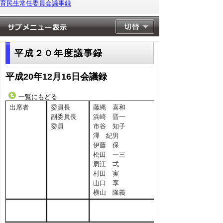
育民生常任委員会議事録
平成２０年度議事録
平成20年12月16日会議録
一覧にもどる
出席者
委員長
藤縄 喜和
副委員長
浜崎 晋一
委員
市谷 知子
澤 紀男
伊藤 保
松田 一三
廣江 弌
村田 実
山口 享
横山 隆義