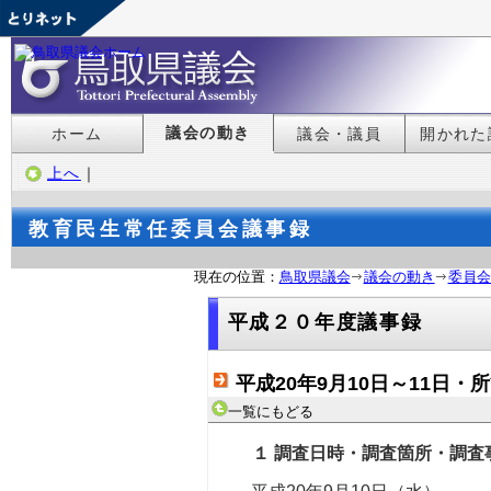
議会の動き
ホーム
議会・議員
開かれた
上へ
｜
教育民生常任委員会議事録
現在の位置：
鳥取県議会
議会の動き
委員会
平成２０年度議事録
平成20年9月10日～11日
一覧にもどる
１ 調査日時・調査箇所・調査