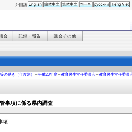
English
簡体中文
繁体中文
한국어
русский
Tiếng Việt
外国語
議会
記録・報告
議会その他
等の動き（年度別）
平成20年度
教育民生常任委員会
教育民生常任委員
・所管事項に係る県内調査
事項