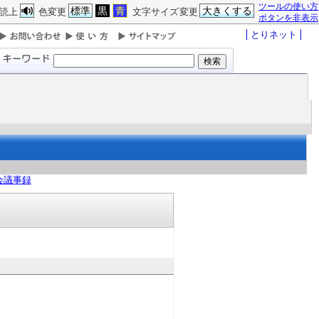
ツールの使い方
標準
黒
青
大きくする
読上
色変更
文字サイズ変更
ボタンを非表示
とりネット
会議事録