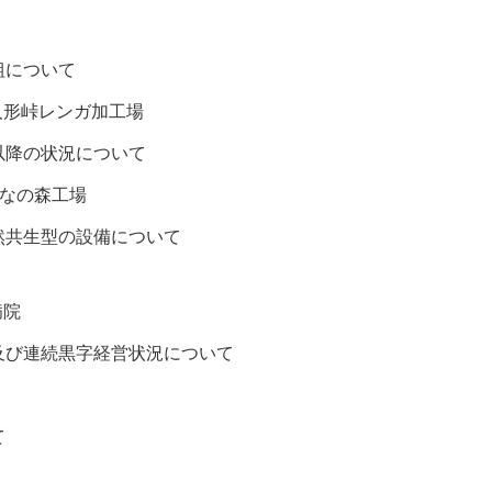
組について
人形峠レンガ加工場
以降の状況について
ぶなの森工場
然共生型の設備について
病院
及び連続黒字経営状況について
て