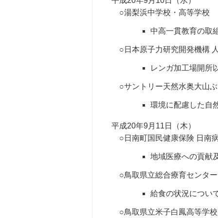
平成20年9月10日（水）
○湯梨浜中学校・高等学校
中高一貫教育の取
○日本原子力研究開発機構 
レンガ加工場開所
○サントリー天然水奥大山
環境に配慮した自
平成20年9月11日（木）
○日南町国民健康保険 日南
地域医療への貢献
○鳥取県立総合療育センター
給食の状況につい
○鳥取県立米子白鳳高等学校