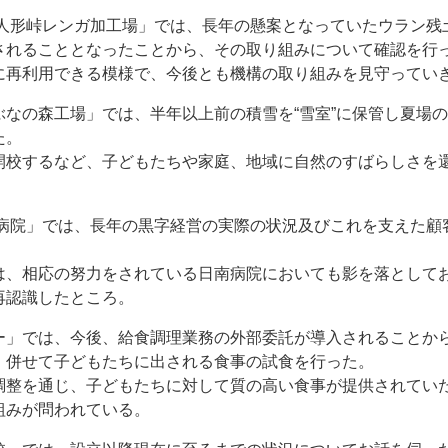
人形峠レンガ加工場」では、長年の懸案となっていたウラン残
されることとなったことから、その取り組みについて確認を行
再利用できる模様で、今後とも機構の取り組みを見守ってい
なの森工場」では、半年以上前の積雪を“雪室”に保管し夏場
た。
校するなど、子どもたちや家庭、地域に自然のすばらしさを
病院」では、長年の黒字経営の実際の状況及びこれを支えた顧
、相応の努力をされている日南病院においても影を落として
再認識したところ。
」では、今後、給食調理業務の外部委託が導入されることか
、併せて子どもたちに出される食事の試食を行った。
整を通じ、子どもたちに対して質の高い食事が提供されてい
組みが問われている。