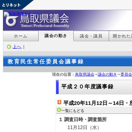
議会の動き
ホーム
議会・議員
開かれた
上へ
｜
教育民生常任委員会議事録
現在の位置：
鳥取県議会
議会の動き
委員会
平成２０年度議事録
平成20年11月12日～14
一覧にもどる
１ 調査日時・調査箇所
11月12日（水）