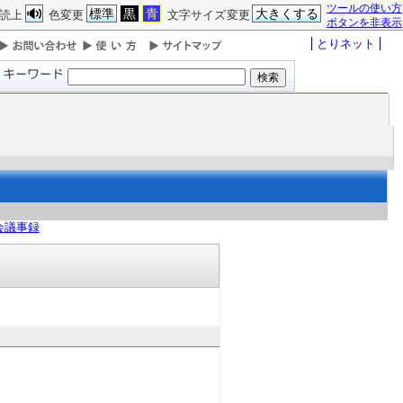
ツールの使い方
標準
黒
青
大きくする
読上
色変更
文字サイズ変更
ボタンを非表示
とりネット
会議事録