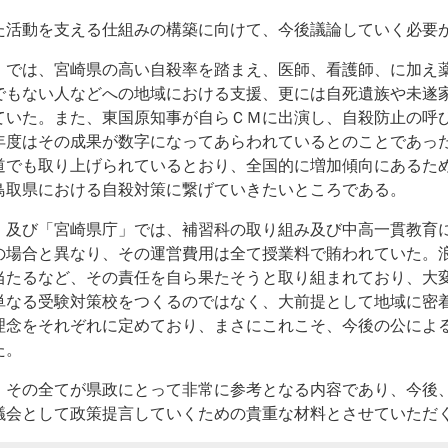
活動を支える仕組みの構築に向けて、今後議論していく必要
では、宮崎県の高い自殺率を踏まえ、医師、看護師、に加え
でもない人などへの地域における支援、更には自死遺族や未遂
ていた。また、東国原知事が自らＣＭに出演し、自殺防止の呼
年度はその成果が数字になってあらわれているとのことであっ
でも取り上げられているとおり、全国的に増加傾向にあるた
鳥取県における自殺対策に繋げていきたいところである。
及び「宮崎県庁」では、補習科の取り組み及び中高一貫教育
場合と異なり、その運営費用は全て授業料で賄われていた。
当たるなど、その責任を自ら果たそうと取り組まれており、大
なる受験対策校をつくるのではなく、大前提として地域に密
理念をそれぞれに定めており、まさにこれこそ、今後の公によ
た。
その全てが県政にとって非常に参考となる内容であり、今後
議会として政策提言していくための貴重な材料とさせていただ