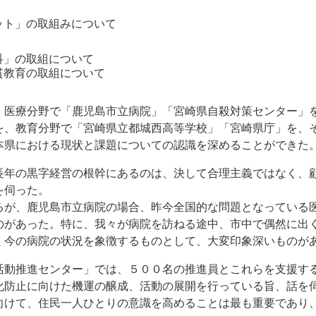
ット」の取組みについて
科」の取組について
貫教育の取組について
医療分野で「鹿児島市立病院」「宮崎県自殺対策センター」
を、教育分野で「宮崎県立都城西高等学校」「宮崎県庁」を、
県における現状と課題についての認識を深めることができた
年の黒字経営の根幹にあるのは、決して合理主義ではなく、
を伺った。
が、鹿児島市立病院の場合、昨今全国的な問題となっている
のがあった。特に、我々が病院を訪ねる途中、市中で偶然に出
く今の病院の状況を象徴するものとして、大変印象深いものが
動推進センター」では、５００名の推進員とこれらを支援す
化防止に向けた機運の醸成、活動の展開を行っている旨、話を
けて、住民一人ひとりの意識を高めることは最も重要であり