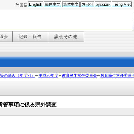
English
簡体中文
繁体中文
한국어
русский
Tiếng Việt
外国語
議会
記録・報告
議会その他
等の動き（年度別）
平成20年度
教育民生常任委員会
教育民生常任委員
日・所管事項に係る県外調査