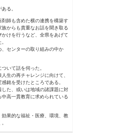
がある。
薬剤師も含めた横の連携を構築す
家族からも貴重なお話を聞き取る
びかけを行うなど、全県をあげて
た。
め、センターの取り組みの中か
について話を伺った。
浪人生の再チャレンジに向けて、
変感銘を受けたところである。
着した、或いは地域の諸課題に対
る中高一貫教育に求められている
、効果的な福祉・医療、環境、教
く。