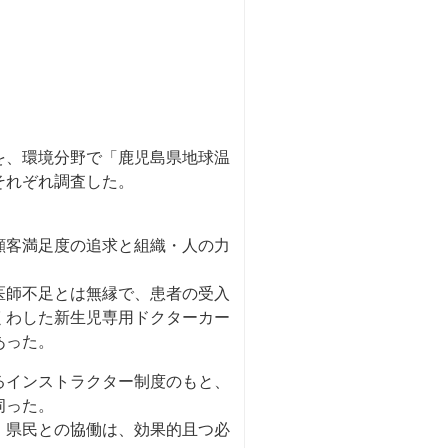
を、環境分野で「鹿児島県地球温
それぞれ調査した。
。
顧客満足度の追求と組織・人の力
医師不足とは無縁で、患者の受入
くわした新生児専用ドクターカー
あった。
るインストラクター制度のもと、
伺った。
、県民との協働は、効果的且つ必