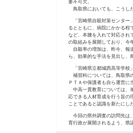
要不可欠。
鳥取県においても、こうした
「宮崎県自殺対策センター」
るとともに、病院にかかる程
など、本腰を入れて対応され
の取組みを展開しており、今
自殺率の増加は、昨今、報道
ら、効果的な手法を見出し、
「宮崎県立都城西高等学校」
補習科については、鳥取県の
ＰＴＡや保護者も自ら運営に
中高一貫教育については、単
応できる人材育成を行う旨の
ことであると認識を新たにし
今回の県外調査の訪問先は、
育行政が展開されるよう、県