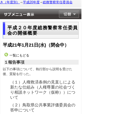
き（年度別）
平成20年度
総務警察常任委員会
平成２０年度総務警察常任委員
会の開催概要
平成21年1月21日(水)（閉会中）
一覧にもどる
１報告事項
以下の事項について、執行部から説明を受けた
後、質疑を行った。
（１）人権救済条例の見直しによる
新たな仕組み（人権尊重の社会づく
り相談ネットワーク（仮称））につ
いて
（２）鳥取県公共事業評価委員会の
答申について