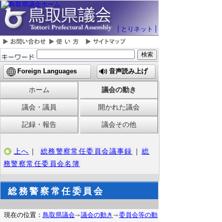
とりネット
Foreign Languages
音声読み上げ
ホーム
議会の動き
議会・議員
開かれた議会
記録・報告
議会その他
上へ
｜
総務警察常任委員会議事録
｜
総
務警察常任委員会名簿
総務警察常任委員会
現在の位置：
鳥取県議会
議会の動き
委員会等の動