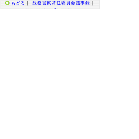
もどる
｜
総務警察常任委員会議事録
｜
総務警察常任委員会名簿
上の階層へ
｜
総務警察常任委員会
｜
教
育民生常任委員会
｜
経済産業常任委員会
｜
企画土木常任委員会
｜
中山間地域振興調査
特別委員会
｜
地球温暖化対策調査特別委員
会
｜
産業振興調査特別委員会
｜
決算審査特
別委員会
▲ページ上部に戻る
と
個人情報保護
|
リンクについて
|
著作権に
り
ついて
|
アクセシビリティ
ネ
このサイトへのご意見・お問い合わせ
ッ
→
鳥取県議会の場所
ト
鳥取県議会事務局