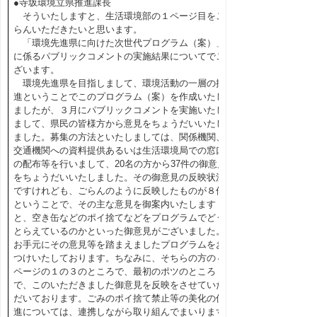
●寺坂環境立県推進課長
そういたしますと、生活環境部の１ページ目をご
らんいただきたいと思います。
「環境先進県に向けた次世代プログラム（案）」
に係るパブリックコメントの実施結果についてでご
ざいます。
環境先進県を目指しまして、環境活動の一層の推
進ということでこのプログラム（案）を作成いたし
ましたが、３月にパブリックコメントを実施いたし
まして、県民の皆様方から意見をちょうだいいたし
ました。募集の方法といたしましては、関係機関、
交通機関への資料提供あるいは生活環境局での窓口
の配布等を行いまして、20名の方から37件の御意見
をちょうだいいたしました。その御意見の反映状況
ですけれども、ごらんのように反映したものが８件
ということで、その主な意見を御案内いたします
と、空き缶などのポイ捨てなどをプログラムでどう
とらえているのかといった御意見がございました。
お手元にその意見等を踏まえましたプログラムをお
つけいたしております。ちなみに、そちらの方の４
ページの１の３のところで、最初のポツのところ
で、このいただきました御意見を反映をさせていた
だいております。ごみのポイ捨て禁止等の美化の促
進については、連携しながら取り組んでまいります