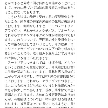
とができると同時に国が防除を実施することにしま
して、それに基づいて防除の取り組みを進めるとい
うことになっております。
こういう法律の施行を受けて県の実態調査を行っ
たところ、約５種の特定外来生物の生息が確認され
ております。御紹介しますと、ここのヌートリア・
アライグマ、それからオオクチバス、ブルーギル、
それからオオキンケイギクの５種が確認されており
ます。これらについて、専門家の検討委員会をつく
って対策を検討してまいりました。その結果、ヌー
トリア・アライグマについては以下の取り組みをす
るということで今、取り組みを立ち上げております
ので御紹介させていただきます。
ヌートリアにつきましては、ほぼ全域、どちらか
というと西部から生息が拡大し、今現在はほぼ全域
に生息が認められております。農林被害も具体的に
上がっておりますし、昨年は838頭の有害捕獲を行
っております。それから、アライグマにつきまして
は、こちらの方はどちらかというと兵庫県の方から
生息が拡大しつつあります。現在、県東部で生息が
確認されております。具体的な被害報告はありませ
んが、有害捕獲については、昨年度12頭を捕獲して
おります。被害等はそこに書いてあるような、農業