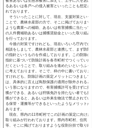
被害あるいは生態系被害に加えて、土手に穴をあけ
るあるいは各戸への侵入被害といったことも想定さ
れております。
そういったことに対して、現在、支援対策という
ことで、農林水産部の方で、そこに掲げております
ような農業への補助、あるいは有害捕獲に当たって
の人件費補助あるいは捕獲奨励金といった取り組み
を行っております。
今後の対策ですけれども、現在いろいろ庁内での
相談をしまして、農林水産部と連携して、まず防除
の指針というものを作成しております。この防除の
指針に基づいて防除計画を各市町村でつくっていた
だくということで、取り組みを進めたいというふう
に考えております。そこで、枠の中に書いておりま
すけれども、防除計画の策定メリットにつきまして
は、具体的に言えば鳥獣保護の適用が除外されると
いう形になりますので、有害捕獲許可を受けずに捕
獲ができる、あるいは狩猟免許を持たない者でも捕
獲ができると、あるいは外来生物法で禁止されてい
る保管・運搬等ができるといったようなメリットが
あります。
現在、県内の11市町村でこの計画の策定に向けた
取り組みが行われております。県内市町村、住民
等、そこに掲げておりますような役割分担で取り組