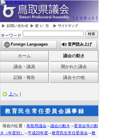
とりネット
Foreign Languages
音声読み上げ
ホーム
議会の動き
議会・議員
開かれた議会
記録・報告
議会その他
上へ
｜
教育民生常任委員会議事録
現在の位置：
鳥取県議会
議会の動き
委員会等の動
き（年度別）
平成20年度
教育民生常任委員会
教