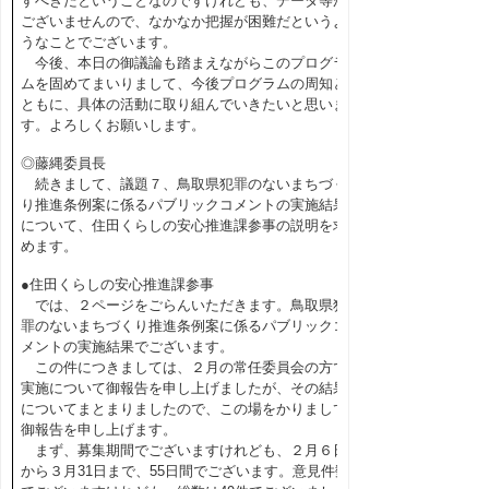
すべきだということなのですけれども、データ等が
ございませんので、なかなか把握が困難だというよ
うなことでございます。
今後、本日の御議論も踏まえながらこのプログラ
ムを固めてまいりまして、今後プログラムの周知と
ともに、具体の活動に取り組んでいきたいと思いま
す。よろしくお願いします。
◎藤縄委員長
続きまして、議題７、鳥取県犯罪のないまちづく
り推進条例案に係るパブリックコメントの実施結果
について、住田くらしの安心推進課参事の説明を求
めます。
●住田くらしの安心推進課参事
では、２ページをごらんいただきます。鳥取県犯
罪のないまちづくり推進条例案に係るパブリックコ
メントの実施結果でございます。
この件につきましては、２月の常任委員会の方で
実施について御報告を申し上げましたが、その結果
についてまとまりましたので、この場をかりまして
御報告を申し上げます。
まず、募集期間でございますけれども、２月６日
から３月31日まで、55日間でございます。意見件数