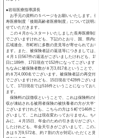
●岩垣医療指導課長
お手元の資料の５ページをお願いいたします。長
寿医療制度「後期高齢者医療制度」について説明さ
せていただきます。
この４月からスタートいたしました長寿医療制度
でございますけれども、下記のとおり、国、県内の
広域連合、市町村に多数の意見等が寄せられており
ます。また、被保険者証の返送等につきましては、
４月１日567件の返送がございましたけれども、15
日に189件、17日現在で152件になってございます。
ちなみに被保険者数が８万3,817名ということで、
約８万4,000名でございます。被保険者証の再交付
でございますけれども、15日現在で428件ございま
して、17日現在では516件ということになっており
ます。
保険料の誤徴収ということで、これは保険料の徴
収が凍結される被用者保険の被扶養者の方が大半で
ございますけれども、こちらの方は５町で146件ご
ざいまして、これは現在変わっておりません。ちな
みに、４月15日、年金のための引き去りがございま
したけれども、年金天引きがございまして、このと
きは５万9,572名、約７割の方が対応いただくと見