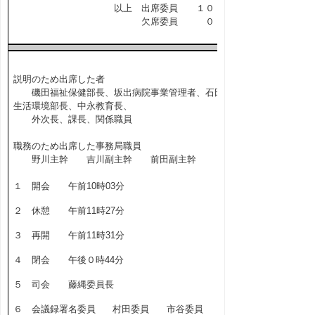
以上 出席委員 １０ 名
欠席委員 ０ 名
説明のため出席した者
磯田福祉保健部長、坂出病院事業管理者、石田
生活環境部長、中永教育長、
外次長、課長、関係職員
職務のため出席した事務局職員
野川主幹 吉川副主幹 前田副主幹
１ 開会 午前10時03分
２ 休憩 午前11時27分
３ 再開 午前11時31分
４ 閉会 午後０時44分
５ 司会 藤縄委員長
６ 会議録署名委員 村田委員 市谷委員