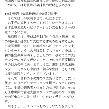
県国民年金福祉協会の解散に伴う県の出捐金の処分
について、梶野長寿社会課長の説明を求めます。
●梶野長寿社会課長兼福祉保健部参事
それでは、御説明させていただきます。
お手元の資料１ページおめくりいただきまして、
まず圏域地域リハビリテーション支援センターの指
定でございます。
鳥取県では、平成16年12月から保健・医療・福祉
の関係者が連携して支援する体制を整備するため、
２次医療圏ごとにこの地域リハビリテーション支援
センターというものを設置しております。今回、最
初の指定期間が満了しましたので、改めてこの支援
センターの指定を行いました。その指定医療機関は
その四角の中にありますように、東部は鳥取医療セ
ンター、それから中部は三朝温泉病院、そして西部
は養和病院ということでございます。
それで、資料の下の方の２にありますように、今
後はこのリハビリテーション支援センターにおかれ
ては、地域の関係者と住民との意見交換会、それか
ら医療機関で在宅支援スタッフの合同のケース検討
会の開催などに取り組んでいただく予定でございま
す。
続きまして、１ページおめくりいただきまして２