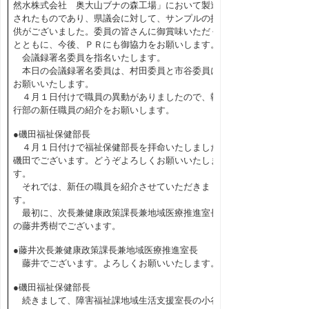
然水株式会社 奥大山ブナの森工場」において製造
されたものであり、県議会に対して、サンプルの提
供がございました。委員の皆さんに御賞味いただく
とともに、今後、ＰＲにも御協力をお願いします。
会議録署名委員を指名いたします。
本日の会議録署名委員は、村田委員と市谷委員に
お願いいたします。
４月１日付けで職員の異動がありましたので、執
行部の新任職員の紹介をお願いします。
●磯田福祉保健部長
４月１日付けで福祉保健部長を拝命いたしました
磯田でございます。どうぞよろしくお願いいたしま
す。
それでは、新任の職員を紹介させていただきま
す。
最初に、次長兼健康政策課長兼地域医療推進室長
の藤井秀樹でございます。
●藤井次長兼健康政策課長兼地域医療推進室長
藤井でございます。よろしくお願いいたします。
●磯田福祉保健部長
続きまして、障害福祉課地域生活支援室長の小谷