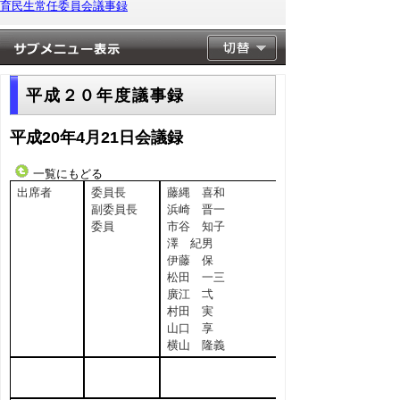
育民生常任委員会議事録
平成２０年度議事録
平成20年4月21日会議録
一覧にもどる
出席者
委員長
藤縄 喜和
副委員長
浜崎 晋一
委員
市谷 知子
澤 紀男
伊藤 保
松田 一三
廣江 弌
村田 実
山口 享
横山 隆義