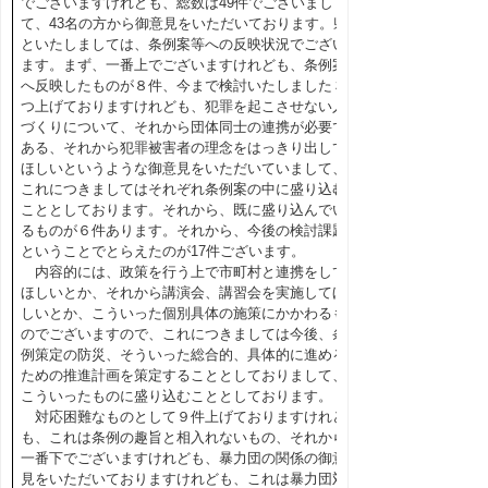
でございますけれども、総数は49件でございまし
て、43名の方から御意見をいただいております。県
といたしましては、条例案等への反映状況でござい
ます。まず、一番上でございますけれども、条例案
へ反映したものが８件、今まで検討いたしました３
つ上げておりますけれども、犯罪を起こさせない人
づくりについて、それから団体同士の連携が必要で
ある、それから犯罪被害者の理念をはっきり出して
ほしいというような御意見をいただいていまして、
これにつきましてはそれぞれ条例案の中に盛り込む
こととしております。それから、既に盛り込んでい
るものが６件あります。それから、今後の検討課題
ということでとらえたのが17件ございます。
内容的には、政策を行う上で市町村と連携をして
ほしいとか、それから講演会、講習会を実施してほ
しいとか、こういった個別具体の施策にかかわるも
のでございますので、これにつきましては今後、条
例策定の防災、そういった総合的、具体的に進める
ための推進計画を策定することとしておりまして、
こういったものに盛り込むこととしております。
対応困難なものとして９件上げておりますけれど
も、これは条例の趣旨と相入れないもの、それから
一番下でございますけれども、暴力団の関係の御意
見をいただいておりますけれども、これは暴力団対