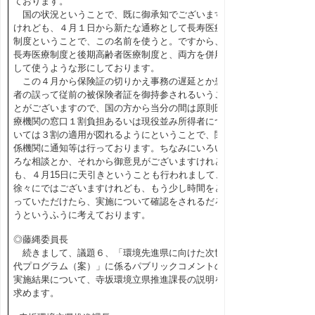
ております。
国の状況ということで、既に御承知でございます
けれども、４月１日から新たな通称として長寿医療
制度ということで、この名前を使うと。ですから、
長寿医療制度と後期高齢者医療制度と、両方を併用
して使うような形にしております。
この４月から保険証の切りかえ事務の遅延とか患
者の誤って従前の被保険者証を御持参されるいうこ
とがございますので、国の方から当分の間は原則医
療機関の窓口１割負担あるいは現役並み所得者につ
いては３割の適用が図れるようにということで、関
係機関に通知等は行っております。ちなみにいろい
ろな相談とか、それから御意見がございますけれど
も、４月15日に天引きということも行われまして、
徐々にではございますけれども、もう少し時間をと
っていただけたら、実施について確認をされるだろ
うというふうに考えております。
◎藤縄委員長
続きまして、議題６、「環境先進県に向けた次世
代プログラム（案）」に係るパブリックコメントの
実施結果について、寺坂環境立県推進課長の説明を
求めます。