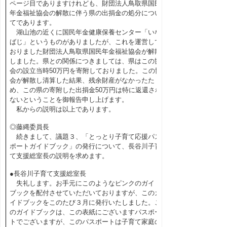
ページ目でありますけれども、財団法人鳥取県国民
年金福祉協会の解散に伴う県の出捐金の処分につい
てであります。
湖山池の近くに国民年金健康保養センター「いな
ばじ」というものがありましたが、これを運営して
おりました財団法人鳥取県国民年金福祉協会が解散
しました。県との関係につきましては、県はこの協
会の設立当時50万円を寄附しておりました。この協
会が解散し清算した結果、残余財産がなかったた
め、この県の寄附した出捐金50万円は特に返還され
ないということを御報告申し上げます。
私からの説明は以上であります。
◎藤縄委員長
続きまして、議題３、「とっとり子育て応援パス
ポートガイドブック」の発行について、長谷川子育
て支援総室長の説明を求めます。
●長谷川子育て支援総室長
失礼します。お手元にこのようなピンクのガイド
ブックを配付させていただいておりますが、このガ
イドブックをこのたび３月に発行いたしました。こ
のガイドブックは、この表紙にございますパスポー
トでございますが、このパスポートは子育て家庭の