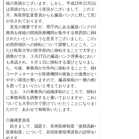
植の実績がございます。しかし、平成15年12月以降
は実績がないという状況がございまして、この２
月、鳥取県監査委員からも臓器バンクに対して意見
が出されております。
意見の概要ですが、県庁内にある臓器バンクの事
務局を移植の関係医療機関が集中する県西部に移転
されたいというふうな意見でございました。このた
め西部地区への移転について調整したところ、この
たび鳥取大学の医学部内に移転することで大学との
調整ができ、３月27日の臓器バンク理事会において
も承認され、５月１日に移転する運びとなりまし
た。今後、事務局が大学内に移転することで、移植
コーディネーターが医療機関や家族との連携がとり
やすい環境が整いますので、臓器移植の一層の推進
を図ってまいりたいと考えております。
なお、３の事務局の組織体制のところで、移転後
に事務局長を調整すると書いておりますが、これに
ついても大学の方で受けていただくことになりまし
たので、あわせて御報告いたします。
◎藤縄委員長
続きまして、議題５、長寿医療制度「後期高齢者
医療制度」について、岩垣医療指導課長の説明を求
めます。