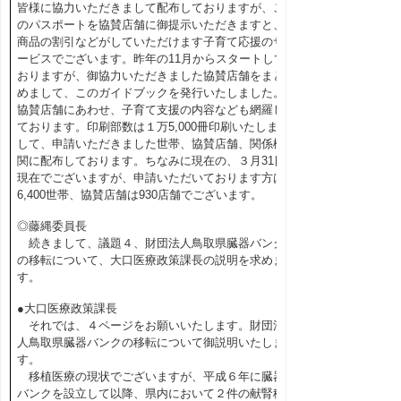
皆様に協力いただきまして配布しておりますが、こ
のパスポートを協賛店舗に御提示いただきますと、
商品の割引などがしていただけます子育て応援のサ
ービスでございます。昨年の11月からスタートして
おりますが、御協力いただきました協賛店舗をまと
めまして、このガイドブックを発行いたしました。
協賛店舗にあわせ、子育て支援の内容なども網羅し
ております。印刷部数は１万5,000冊印刷いたしま
して、申請いただきました世帯、協賛店舗、関係機
関に配布しております。ちなみに現在の、３月31日
現在でございますが、申請いただいております方は
6,400世帯、協賛店舗は930店舗でございます。
◎藤縄委員長
続きまして、議題４、財団法人鳥取県臓器バンク
の移転について、大口医療政策課長の説明を求めま
す。
●大口医療政策課長
それでは、４ページをお願いいたします。財団法
人鳥取県臓器バンクの移転について御説明いたしま
す。
移植医療の現状でございますが、平成６年に臓器
バンクを設立して以降、県内において２件の献腎移