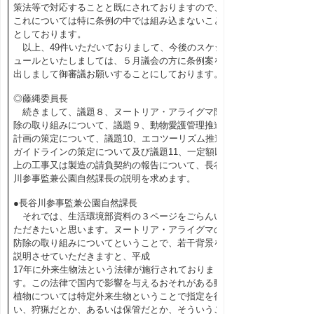
策法等で対応することと既にされておりますので、
これについては特に条例の中では組み込まないこと
としております。
以上、49件いただいておりまして、今後のスケジ
ュールといたしましては、５月議会の方に条例案を
出しまして御審議お願いすることにしております。
◎藤縄委員長
続きまして、議題８、ヌートリア・アライグマ防
除の取り組みについて、議題９、動物愛護管理推進
計画の策定について、議題10、エコツーリズム推進
ガイドラインの策定について及び議題11、一定額以
上の工事又は製造の請負契約の報告について、長谷
川参事監兼公園自然課長の説明を求めます。
●長谷川参事監兼公園自然課長
それでは、生活環境部資料の３ページをごらんい
ただきたいと思います。ヌートリア・アライグマの
防除の取り組みについてということで、若干背景を
説明させていただきますと、平成
17年に外来生物法という法律が施行されておりま
す。この法律で国内で影響を与えるおそれがある動
植物については特定外来生物ということで指定を行
い、狩猟だとか、あるいは保管だとか、そういうこ