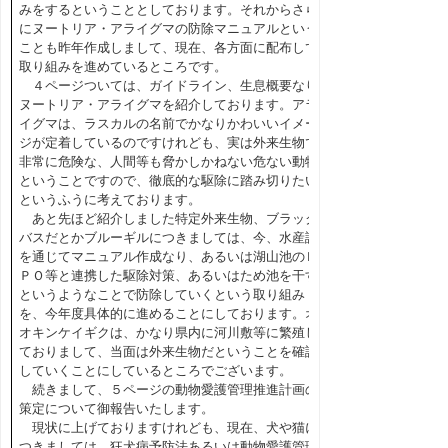
みをするということとしております。それからさら
にヌートリア・アライグマの防除マニュアルという
ことも昨年作成しまして、現在、各方面に配布して
取り組みを進めているところです。
４ページついては、ガイドライン、生息概要なり
ヌートリア・アライグマを紹介しております。アラ
イグマは、ラスカルの名前でかなりかわいいイメー
ジが定着しているのですけれども、実は外来生物で
非常に危険な、人間等も脅かしかねない危ない動物
ということですので、徹底的な駆除に踏み切りたい
というふうに考えております。
あと先ほど紹介しました特定外来生物、ブラック
バスだとかブルーギルにつきましては、今、水産課
を通じてマニュアル作成なり、あるいは湖山池のＮ
ＰＯ等と連携した駆除対策、あるいはため池を干す
というようなことで防除していくという取り組み
を、今年度具体的に進めることにしております。オ
オキンケイギクは、かなり県内に河川敷等に繁殖し
ておりまして、当面は外来生物だということを確認
していくことにしているところでございます。
続きまして、５ページの動物愛護管理推進計画の
策定について御報告いたします。
現状に上げておりますけれども、現在、犬や猫に
つきましては、狂犬病予防法あるいは動物愛護管理