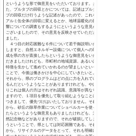
というような形で御意見をいただいております。ま
た、プルタブの回収とかについては、記述はプルタ
ブの回収だけ行うような記述があったので、これを
アルミ缶全体の回収に変えるとか、地球温暖化の影
響についての調査もするようにというような意見が
ございましたので、その意見を反映させていただき
ました。
４つ目の対応困難な６件について若干御説明いた
しますと、自然エネルギー設備について個人への助
成を県の方が直接したらというような御意見をいた
だきましたけれども、市町村の地域資源、あるいは
特徴を生かして進めていかれるのが望ましいという
ことで、今後は働きかけを中心にしていきたいと。
それから、県のプログラムはどの点に力を入れてい
るんだというようなことがありますけれども、やは
りこれは個人の方はそれぞれ認識、意識等が異なり
ますので、１項目を優先して取り組むようなことに
つきまして、優先づけはいたしておりません。それ
から、砂丘の除草作業についてショベルカーを使っ
たらというような御意見もありましたけれども、天
然記念物などがありますので、それが破損してしま
うということで、県としては対応困難である。それ
から、リサイクルのデータをとって、それも明確に