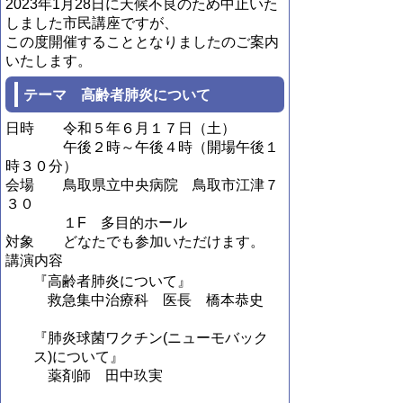
2023年1月28日に天候不良のため中止いた
しました市民講座ですが、
この度開催することとなりましたのご案内
いたします。
テーマ 高齢者肺炎について
日時 令和５年６月１７日（土）
午後２時～午後４時（開場午後１
時３０分）
会場 鳥取県立中央病院 鳥取市江津７
３０
１F 多目的ホール
対象 どなたでも参加いただけます。
講演内容
『高齢者肺炎について』
救急集中治療科 医長 橋本恭史
『肺炎球菌ワクチン(ニューモバック
ス)について』
薬剤師 田中玖実