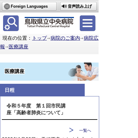
Foreign Languages
音声読み上げ
簡体中文
繁体中文
한국어
現在の位置：
トップ
病院のご案内
病院広
報
医療講座
医療講座
日程
令和５年度 第１回市民講
座「高齢者肺炎について」
一覧へ