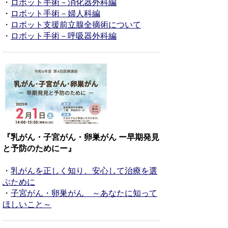
・
ロボット手術－消化器外科編
・
ロボット手術－婦人科編
・
ロボット支援前立腺全摘術について
・
ロボット手術－呼吸器外科編
『乳がん・子宮がん・卵巣がん ー早期発見
と予防のためにー』
・
乳がんを正しく知り、安心して治療を選
ぶために
・
子宮がん・卵巣がん ～あなたに知って
ほしいこと～