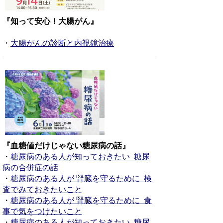
『知って安心！大腸がん』
・
大腸がんの診断と内視鏡治療
『血糖値だけじゃない糖尿病の話』
・
糖尿病のある人が知っておきたい 糖尿
病の合併症の話
・
糖尿病のある人が 腎臓を守るために 検
査でみておきたいこと
・
糖尿病のある人が 腎臓を守るために 食
事で気をつけたいこと
・
糖尿病のある人が知っておきたい 糖尿