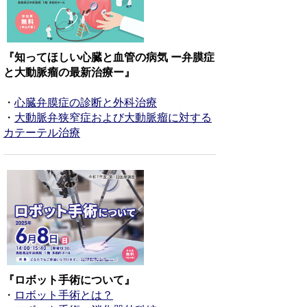
『知ってほしい心臓と血管の病気 ー弁膜症
と大動脈瘤の最新治療ー』
・
心臓弁膜症の診断と外科治療
・
大動脈弁狭窄症および大動脈瘤に対する
カテーテル治療
『ロボット手術について』
・
ロボット手術とは？