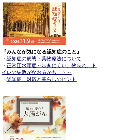
『みんなが気になる認知症のこと』
・
認知症の病態・薬物療法について
・
正常圧水頭症～歩きにくい、物忘れ、ト
イレの失敗がなおるかも！？～
・
認知症、対応と暮らしのヒント