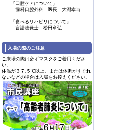
『口腔ケアについて』
歯科口腔外科 医長 大淵幸与
『食べるリハビリについて』
言語聴覚士 松田章弘
入場の際のご注意
ご来場の際は必ずマスクをご着用くださ
い。
体温が３７.５℃以上、または体調がすぐれ
ないなどの場合は入場をお控えください。