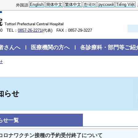
English
簡体中文
繁体中文
한국어
русский
Tiếng Việt
外国語
0 TEL：
0857-26-2271
(代表) FAX：0857-29-3227
者さんへ
医療機関の方へ
各診療科・部門等ご紹
せ
知らせ
らせ一覧
コロナワクチン接種の予約受付終了について