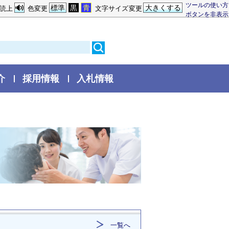
ツールの使い方
標準
黒
青
大きくする
読上
色変更
文字サイズ変更
ボタンを非表示
介
採用情報
入札情報
一覧へ