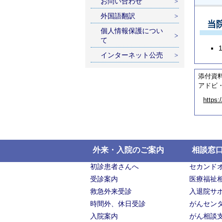
お問い合わせ
外国語翻訳
当
個人情報保護につい
て
インターネット公売
添付資
アドビ・
https:
外来・入院のご案内
相談窓
初診患者さんへ
セカンド
受診案内
医療福祉
救急外来受診
入退院サ
時間外、休日受診
がんセン
入院案内
がん相談