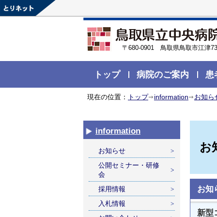
〒680-0901 鳥取県鳥取市江津73
トップ
病院のご案内
患
現在の位置：
トップ
information
お知ら
information
お
お知らせ
公開セミナー・研修
会
お知
採用情報
入札情報
新型