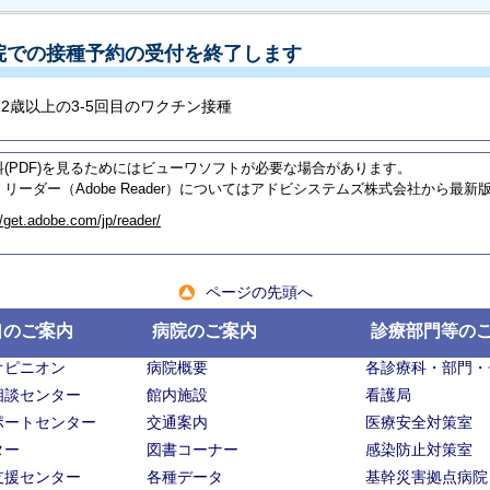
院での接種予約の受付を終了します
12歳以上の3-5回目のワクチン接種
料(PDF)を見るためにはビューワソフトが必要な場合があります。
リーダー（Adobe Reader）についてはアドビシステムズ株式会社から最
//get.adobe.com/jp/reader/
ページの先頭へ
口のご案内
病院のご案内
診療部門等の
オピニオン
病院概要
各診療科・部門・
相談センター
館内施設
看護局
ポートセンター
交通案内
医療安全対策室
ター
図書コーナー
感染防止対策室
支援センター
各種データ
基幹災害拠点病院