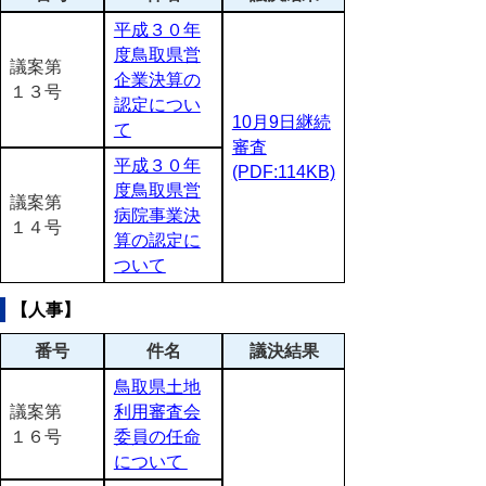
平成３０年
度鳥取県営
議案第
企業決算の
１３号
認定につい
10月9日継続
て
審査
平成３０年
(PDF:114KB)
度鳥取県営
議案第
病院事業決
１４号
算の認定に
ついて
【人事】
番号
件名
議決結果
鳥取県土地
議案第
利用審査会
１６号
委員の任命
について