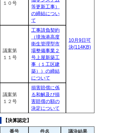
１０号
等更新工事）
の締結につい
て
工事請負契約
（境漁港高度
10月9日可
衛生管理型市
決(114KB)
議案第
場整備事業２
１１号
号上屋新築工
事（１工区建
築））の締結
について
損害賠償に係
議案第
る和解及び損
１２号
害賠償の額の
決定について
【決算認定】
番号
件名
議決結果