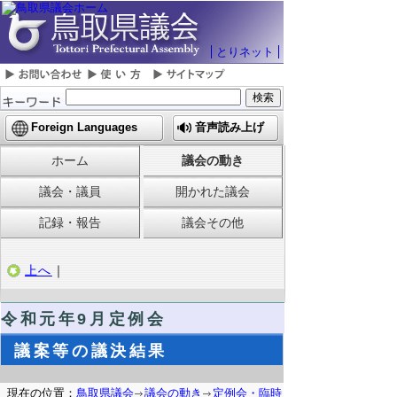
とりネット
Foreign Languages
音声読み上げ
ホーム
議会の動き
議会・議員
開かれた議会
記録・報告
議会その他
上へ
｜
令和元年9月定例会
議案等の議決結果
現在の位置：
鳥取県議会
議会の動き
定例会・臨時