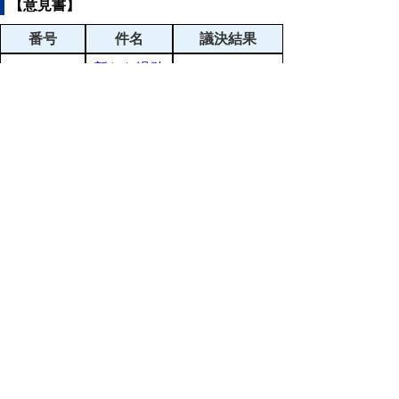
【意見書】
番号
件名
議決結果
新たな過疎
議員提出
対策法の制
10月9日可決
議案第２
定に関する
（PDF:114KB)
号
意見書
高齢者の
安全運転支
議員提出
援と移動手
10月9日可決
議案第３
段の確保を
（PDF:114KB)
号
求める意見
書
議員提出
地域医療
10月9日可決
議案第４
の堅持に関
（PDF:114KB)
号
する意見書
請願、陳情の審議結果