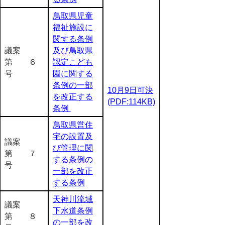
鳥取県児童
福祉施設に
関する条例
議案
及び鳥取県
第 ６
認定こども
号
園に関する
条例の一部
10月9日可決
を改正する
(PDF:114KB)
条例
鳥取県営住
宅の設置及
議案
び管理に関
第 ７
する条例の
号
一部を改正
する条例
天神川流域
議案
下水道条例
第 ８
の一部を改