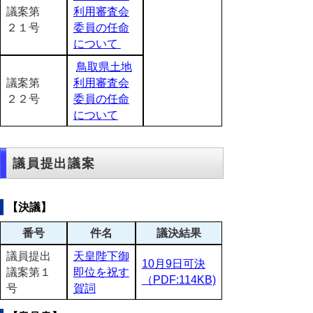
議案第
利用審査会
２１号
委員の任命
について
鳥取県土地
議案第
利用審査会
２２号
委員の任命
について
議員提出議案
【決議】
番号
件名
議決結果
議員提出
天皇陛下御
10月9日可決
議案第１
即位を祝す
（PDF:114KB)
号
賀詞