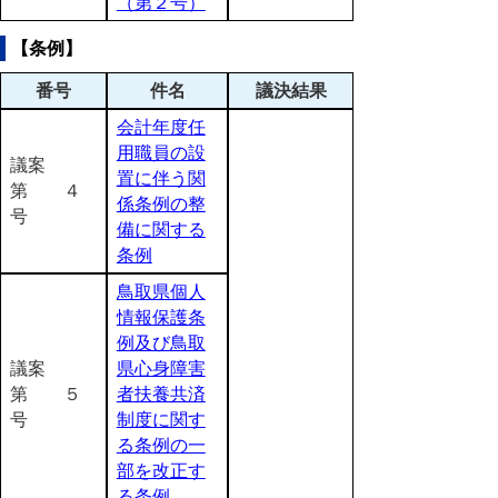
（第２号）
【条例】
番号
件名
議決結果
会計年度任
用職員の設
議案
置に伴う関
第 ４
係条例の整
号
備に関する
条例
鳥取県個人
情報保護条
例及び鳥取
議案
県心身障害
第 ５
者扶養共済
号
制度に関す
る条例の一
部を改正す
る条例