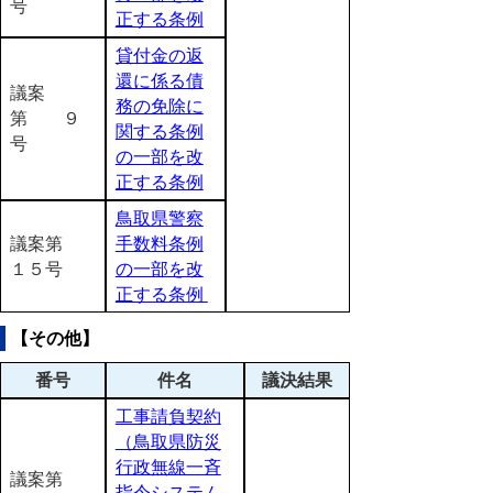
号
正する条例
貸付金の返
還に係る債
議案
務の免除に
第 ９
関する条例
号
の一部を改
正する条例
鳥取県警察
議案第
手数料条例
１５号
の一部を改
正する条例
【その他】
番号
件名
議決結果
工事請負契約
（鳥取県防災
行政無線一斉
議案第
指令システム