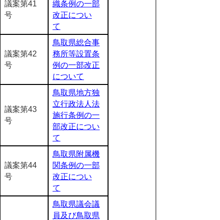
議案第41
織条例の一部
号
改正につい
て
鳥取県総合事
議案第42
務所等設置条
号
例の一部改正
について
鳥取県地方独
立行政法人法
議案第43
施行条例の一
号
部改正につい
て
鳥取県附属機
議案第44
関条例の一部
号
改正につい
て
鳥取県議会議
員及び鳥取県