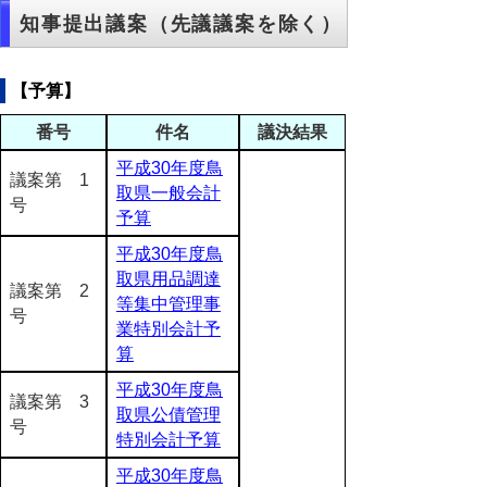
知事提出議案（先議議案を除く）
【予算】
番号
件名
議決結果
平成30年度鳥
議案第 1
取県一般会計
号
予算
平成30年度鳥
取県用品調達
議案第 2
等集中管理事
号
業特別会計予
算
平成30年度鳥
議案第 3
取県公債管理
号
特別会計予算
平成30年度鳥