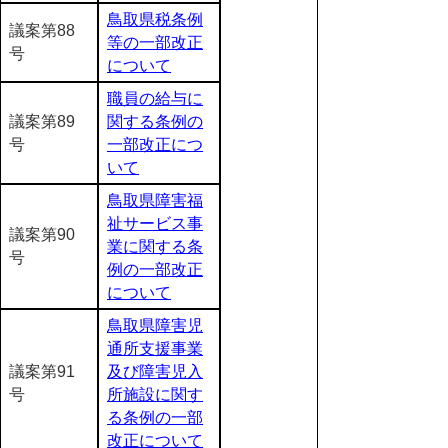
鳥取県税条例
議案第88
等の一部改正
号
について
職員の給与に
議案第89
関する条例の
号
一部改正につ
いて
鳥取県障害福
祉サービス事
議案第90
業に関する条
号
例の一部改正
について
鳥取県障害児
通所支援事業
議案第91
及び障害児入
号
所施設に関す
る条例の一部
改正について