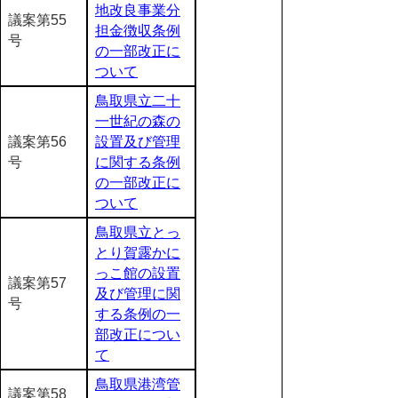
地改良事業分
議案第55
担金徴収条例
号
の一部改正に
ついて
鳥取県立二十
一世紀の森の
議案第56
設置及び管理
号
に関する条例
の一部改正に
ついて
鳥取県立とっ
とり賀露かに
っこ館の設置
議案第57
及び管理に関
号
する条例の一
部改正につい
て
鳥取県港湾管
議案第58