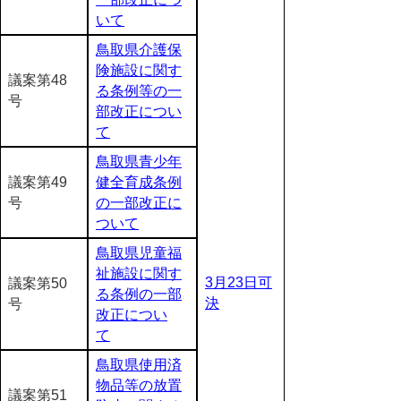
いて
鳥取県介護保
険施設に関す
議案第48
る条例等の一
号
部改正につい
て
鳥取県青少年
議案第49
健全育成条例
号
の一部改正に
ついて
鳥取県児童福
祉施設に関す
3月23日可
議案第50
る条例の一部
決
号
改正につい
て
鳥取県使用済
物品等の放置
議案第51