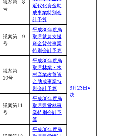
議案第 8
近代化資金助
号
成事業特別会
計予算
平成30年度鳥
議案第 9
取県就農支援
号
資金貸付事業
特別会計予算
平成30年度鳥
取県林業・木
議案第
材産業改善資
10号
金助成事業特
3月23日可
別会計予算
決
平成30年度鳥
議案第11
取県県営林事
号
業特別会計予
算
平成30年度鳥