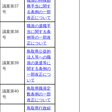
職員の特殊勤
議案第37
務手当に関す
号
る条例の一部
改正について
職員の退職手
議案第38
当に関する条
号
例等の一部改
正について
鳥取県公益的
法人等への職
議案第39
員の派遣等に
号
関する条例の
一部改正につ
いて
鳥取県職員定
議案第40
数条例の一部
号
改正について
鳥取県行政組