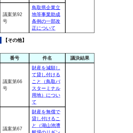
鳥取県企業立
議案第92
地等事業助成
号
条例の一部改
正について
【その他】
番号
件名
議決結果
財産を減額し
て貸し付ける
議案第66
こと（鳥取バ
号
スターミナル
用地）につい
て
財産を無償で
貸し付けるこ
と（湖山池漕
議案第67
艇場のリギン