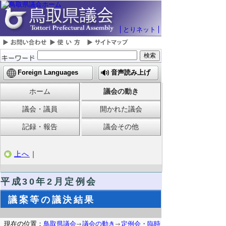
とりネット
Foreign Languages
音声読み上げ
ホーム
議会の動き
議会・議員
開かれた議会
記録・報告
議会その他
上へ
｜
平成30年2月定例会
議案等の議決結果
現在の位置：
鳥取県議会
議会の動き
定例会・臨時