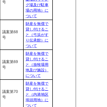
号
グ場及び駐車
場の用地）に
ついて
財産を無償で
貸し付けるこ
議案第68
と（弓浜がす
号
り伝承館）に
ついて
財産を無償で
貸し付けるこ
議案第69
と（放牧場用
号
地及び施設）
について
財産を無償で
貸し付けるこ
議案第70
と（内港地区
号
埠頭用地）に
ついて