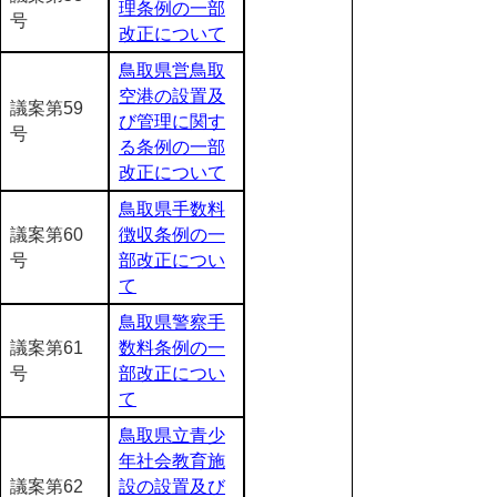
理条例の一部
号
改正について
鳥取県営鳥取
空港の設置及
議案第59
び管理に関す
号
る条例の一部
改正について
鳥取県手数料
議案第60
徴収条例の一
号
部改正につい
て
鳥取県警察手
議案第61
数料条例の一
号
部改正につい
て
鳥取県立青少
年社会教育施
議案第62
設の設置及び