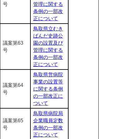
号
管理に関する
条例の一部改
正について
鳥取県立むき
ばんだ史跡公
議案第63
園の設置及び
号
管理に関する
条例の一部改
正について
鳥取県営病院
事業の設置等
議案第64
に関する条例
号
の一部改正に
ついて
鳥取県病院局
議案第65
企業職員定数
号
条例の一部改
正について