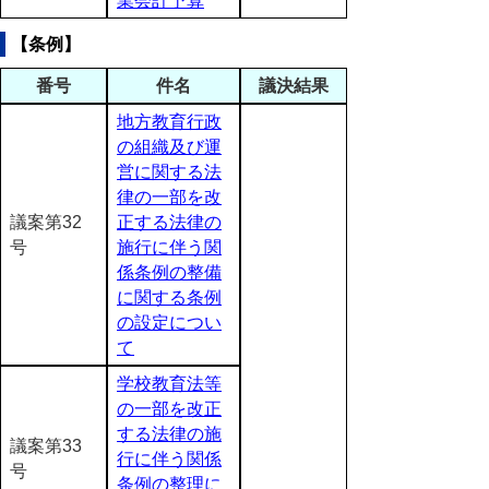
業会計予算
【条例】
番号
件名
議決結果
地方教育行政
の組織及び運
営に関する法
律の一部を改
議案第32
正する法律の
号
施行に伴う関
係条例の整備
に関する条例
の設定につい
て
学校教育法等
の一部を改正
する法律の施
議案第33
行に伴う関係
号
条例の整理に