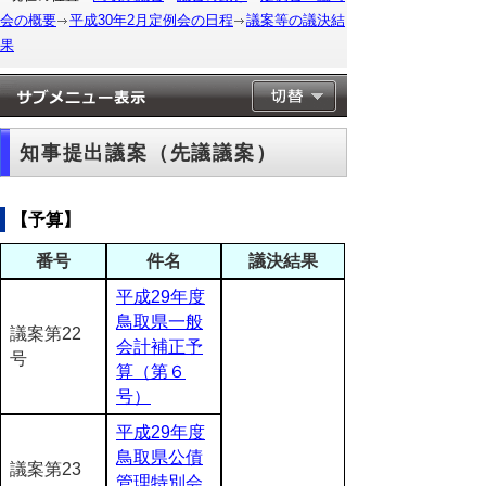
会の概要
平成30年2月定例会の日程
議案等の議決結
果
知事提出議案（先議議案）
【予算】
番号
件名
議決結果
平成29年度
鳥取県一般
議案第22
会計補正予
号
算（第６
号）
平成29年度
鳥取県公債
議案第23
管理特別会