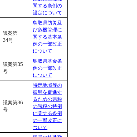
関する条例の
設定について
鳥取県防災及
び危機管理に
議案第
関する基本条
34号
例の一部改正
について
鳥取県基金条
議案第35
例の一部改正
号
について
特定地域等の
振興を促進す
るための県税
議案第36
の課税の特例
号
に関する条例
の一部改正に
ついて