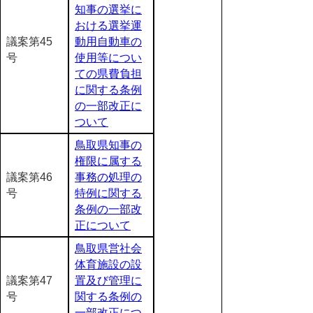
知事の選挙に
おける選挙運
議案第45
動用自動車の
号
使用等につい
ての県費負担
に関する条例
の一部改正に
ついて
鳥取県知事の
権限に属する
議案第46
事務の処理の
号
特例に関する
条例の一部改
正について
鳥取県営社会
体育施設の設
議案第47
置及び管理に
号
関する条例の
一部改正につ