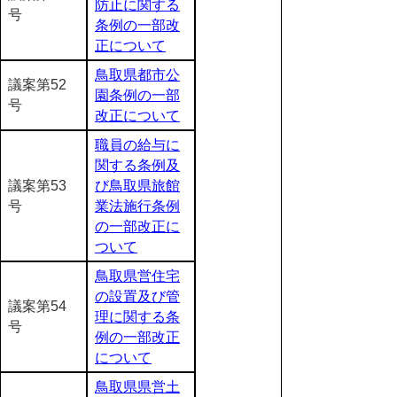
防止に関する
号
条例の一部改
正について
鳥取県都市公
議案第52
園条例の一部
号
改正について
職員の給与に
関する条例及
議案第53
び鳥取県旅館
号
業法施行条例
の一部改正に
ついて
鳥取県営住宅
の設置及び管
議案第54
理に関する条
号
例の一部改正
について
鳥取県県営土