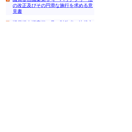
の改正及びその円滑な施行を求める意
見書
議員提出議案第４号 財務省の決裁文
書の書き換え問題の真相究明等を求め
る意見書
▲ページ上部に戻る
と
個人情報保護
|
リンクについて
|
著作権に
り
ついて
|
アクセシビリティ
ネ
このサイトへのご意見・お問い合わせ
ッ
→
鳥取県議会の場所
ト
鳥取県議会事務局
〒680-8570 鳥取県鳥取市東町1-220
へ
電話番号:
0857-26-7460
ファクシミリ:0857-26-7461
の
メール：
gikaisoumu@pref.tottori.lg.jp
Copyright(C) 2006～ 鳥取県(Tottori Prefectural
Government) All Rights Reserved. 法人番号
7000020310000