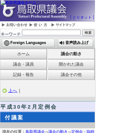
とりネット
Foreign Languages
音声読み上げ
ホーム
議会の動き
議会・議員
開かれた議会
記録・報告
議会その他
上へ
｜
平成30年2月定例会
付議案
現在の位置：
鳥取県議会
議会の動き
定例会・臨時