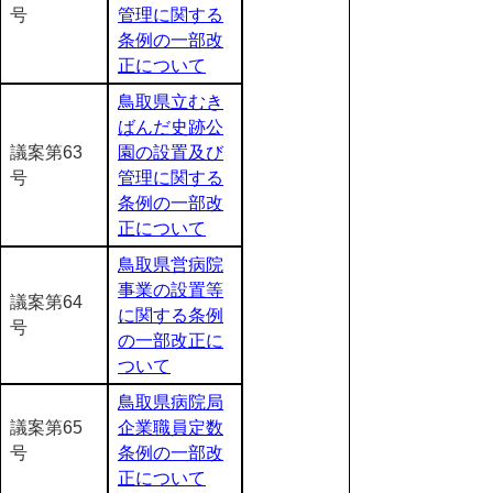
号
管理に関する
条例の一部改
正について
鳥取県立むき
ばんだ史跡公
議案第63
園の設置及び
号
管理に関する
条例の一部改
正について
鳥取県営病院
事業の設置等
議案第64
に関する条例
号
の一部改正に
ついて
鳥取県病院局
議案第65
企業職員定数
号
条例の一部改
正について