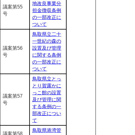
地改良事業分
議案第55
担金徴収条例
号
の一部改正に
ついて
鳥取県立二十
一世紀の森の
議案第56
設置及び管理
号
に関する条例
の一部改正に
ついて
鳥取県立とっ
とり賀露かに
っこ館の設置
議案第57
及び管理に関
号
する条例の一
部改正につい
て
鳥取県港湾管
議案第58