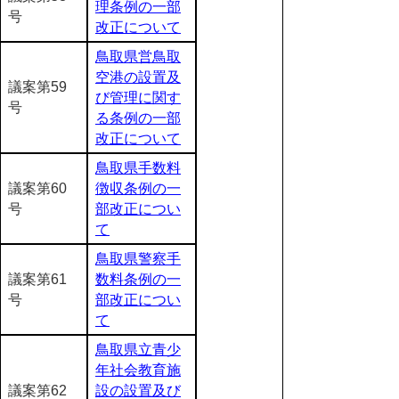
理条例の一部
号
改正について
鳥取県営鳥取
空港の設置及
議案第59
び管理に関す
号
る条例の一部
改正について
鳥取県手数料
議案第60
徴収条例の一
号
部改正につい
て
鳥取県警察手
議案第61
数料条例の一
号
部改正につい
て
鳥取県立青少
年社会教育施
議案第62
設の設置及び