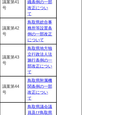
議案第41
織条例の一部
号
改正につい
て
鳥取県総合事
議案第42
務所等設置条
号
例の一部改正
について
鳥取県地方独
立行政法人法
議案第43
施行条例の一
号
部改正につい
て
鳥取県附属機
議案第44
関条例の一部
号
改正につい
て
鳥取県議会議
員及び鳥取県