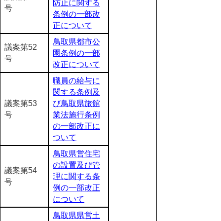
防止に関する
号
条例の一部改
正について
鳥取県都市公
議案第52
園条例の一部
号
改正について
職員の給与に
関する条例及
議案第53
び鳥取県旅館
号
業法施行条例
の一部改正に
ついて
鳥取県営住宅
の設置及び管
議案第54
理に関する条
号
例の一部改正
について
鳥取県県営土