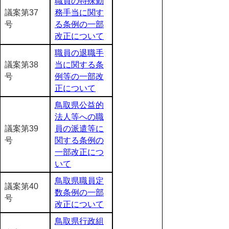
職員の特殊勤
議案第37
務手当に関す
号
る条例の一部
改正について
職員の退職手
議案第38
当に関する条
号
例等の一部改
正について
鳥取県公益的
法人等への職
議案第39
員の派遣等に
号
関する条例の
一部改正につ
いて
鳥取県職員定
議案第40
数条例の一部
号
改正について
鳥取県行政組