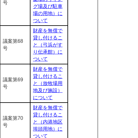
号
グ場及び駐車
場の用地）に
ついて
財産を無償で
貸し付けるこ
議案第68
と（弓浜がす
号
り伝承館）に
ついて
財産を無償で
貸し付けるこ
議案第69
と（放牧場用
号
地及び施設）
について
財産を無償で
貸し付けるこ
議案第70
と（内港地区
号
埠頭用地）に
ついて