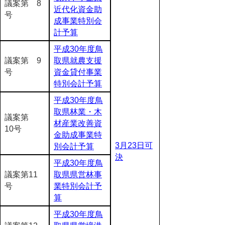
議案第 8
近代化資金助
号
成事業特別会
計予算
平成30年度鳥
議案第 9
取県就農支援
号
資金貸付事業
特別会計予算
平成30年度鳥
取県林業・木
議案第
材産業改善資
10号
金助成事業特
3月23日可
別会計予算
決
平成30年度鳥
議案第11
取県県営林事
号
業特別会計予
算
平成30年度鳥