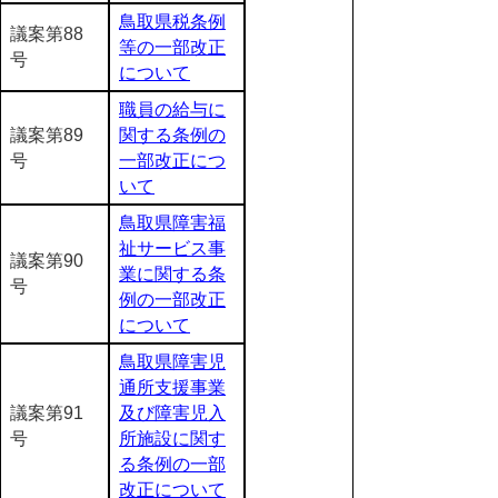
鳥取県税条例
議案第88
等の一部改正
号
について
職員の給与に
議案第89
関する条例の
号
一部改正につ
いて
鳥取県障害福
祉サービス事
議案第90
業に関する条
号
例の一部改正
について
鳥取県障害児
通所支援事業
議案第91
及び障害児入
号
所施設に関す
る条例の一部
改正について