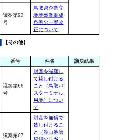
鳥取県企業立
議案第92
地等事業助成
号
条例の一部改
正について
【その他】
番号
件名
議決結果
財産を減額し
て貸し付ける
議案第66
こと（鳥取バ
号
スターミナル
用地）につい
て
財産を無償で
貸し付けるこ
と（湖山池漕
議案第67
艇場のリギン