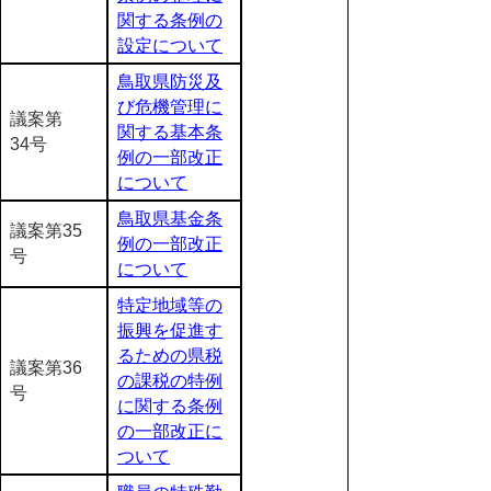
関する条例の
設定について
鳥取県防災及
び危機管理に
議案第
関する基本条
34号
例の一部改正
について
鳥取県基金条
議案第35
例の一部改正
号
について
特定地域等の
振興を促進す
るための県税
議案第36
の課税の特例
号
に関する条例
の一部改正に
ついて