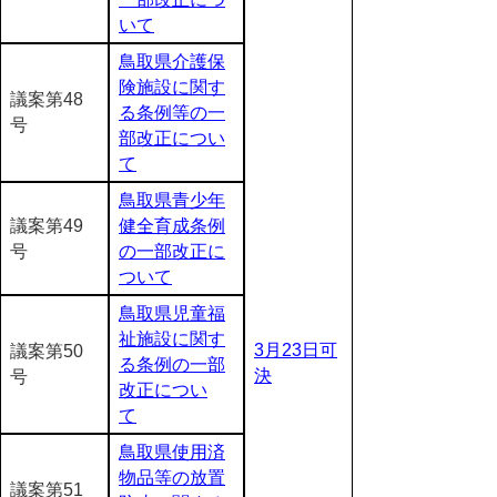
いて
鳥取県介護保
険施設に関す
議案第48
る条例等の一
号
部改正につい
て
鳥取県青少年
議案第49
健全育成条例
号
の一部改正に
ついて
鳥取県児童福
祉施設に関す
3月23日可
議案第50
る条例の一部
決
号
改正につい
て
鳥取県使用済
物品等の放置
議案第51