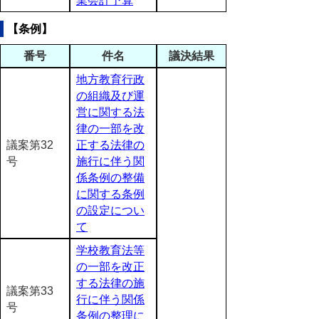
業会計予算
【条例】
番号
件名
議決結果
地方教育行政
の組織及び運
営に関する法
律の一部を改
議案第32
正する法律の
号
施行に伴う関
係条例の整備
に関する条例
の設定につい
て
学校教育法等
の一部を改正
する法律の施
議案第33
行に伴う関係
号
条例の整理に