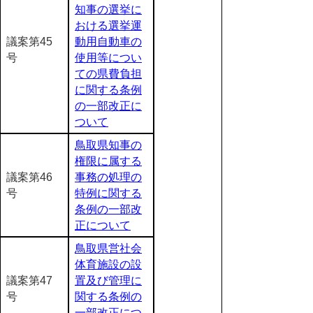
知事の選挙に
おける選挙運
議案第45
動用自動車の
号
使用等につい
ての県費負担
に関する条例
の一部改正に
ついて
鳥取県知事の
権限に属する
議案第46
事務の処理の
号
特例に関する
条例の一部改
正について
鳥取県営社会
体育施設の設
議案第47
置及び管理に
号
関する条例の
一部改正につ