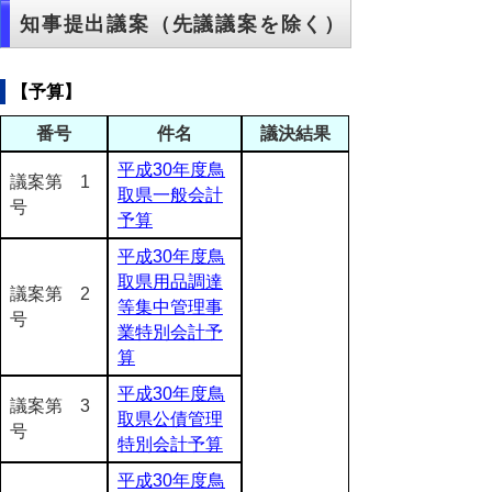
知事提出議案（先議議案を除く）
【予算】
番号
件名
議決結果
平成30年度鳥
議案第 1
取県一般会計
号
予算
平成30年度鳥
取県用品調達
議案第 2
等集中管理事
号
業特別会計予
算
平成30年度鳥
議案第 3
取県公債管理
号
特別会計予算
平成30年度鳥