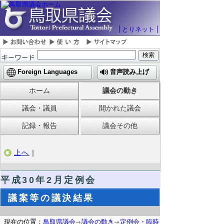
とりネット
Foreign Languages
音声読み上げ
ホーム
議会の動き
議会・議員
開かれた議会
記録・報告
議会その他
上へ
｜
平成30年2月定例会
議案等の議決結果
現在の位置：
鳥取県議会
議会の動き
定例会・臨時