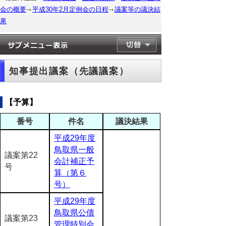
会の概要
平成30年2月定例会の日程
議案等の議決結
果
知事提出議案（先議議案）
【予算】
番号
件名
議決結果
平成29年度
鳥取県一般
議案第22
会計補正予
号
算（第６
号）
平成29年度
鳥取県公債
議案第23
管理特別会