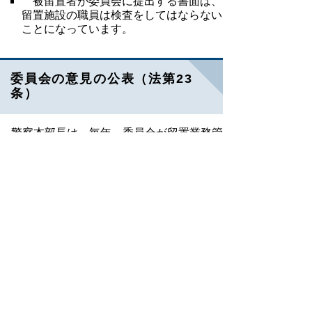
被留置者が委員会に提出する書面は、
留置施設の職員は検査をしてはならない
ことになっています。
委員会の意見の公表（法第23
条）
警察本部長は、毎年、委員会が留置業務管
理者に対して述べた意見及びこれを受けて留
置業務管理者が講じた措置の内容を取りまと
め、その概要をホームページに公表します。
令和元年度中の活動状況
令和元年度留置施設視察委員会