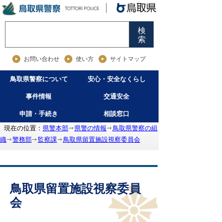
検
索
お問い合わせ
使い方
サイトマップ
鳥取県警察について
安心・安全なくらし
事件情報
交通安全
申請・手続き
相談窓口
現在の位置：
県警本部
県警の情報
鳥取県警察の組
織
警務部
監察課
鳥取県留置施設視察委員会
鳥取県留置施設視察委員
会