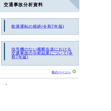
交通事故分析資料
飲酒運転の根絶(令和7年版)
信号機のない横断歩道における
交通事故の分析結果について(令
和7年版)
前のページへ
鳥取県警察本部 交通企画課
住所 〒680-8520 鳥取県
鳥取市東町1丁目271
電話・ファクシミリ 0857-23-0110
（代表）
と
個人情報保護
リンクについて
り