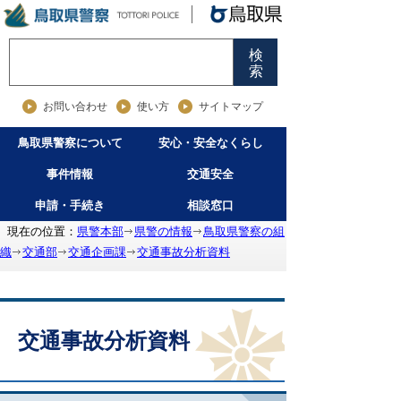
検
索
お問い合わせ
使い方
サイトマップ
鳥取県警察について
安心・安全なくらし
事件情報
交通安全
申請・手続き
相談窓口
現在の位置：
県警本部
県警の情報
鳥取県警察の組
織
交通部
交通企画課
交通事故分析資料
交通事故分析資料