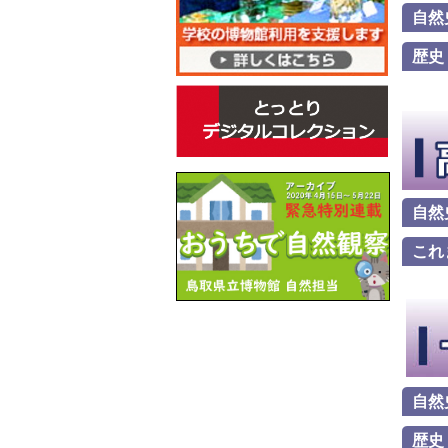
自然
歴史
自然
これ
自然
歴史