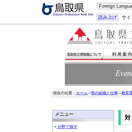
こ
の
ペ
ー
読み上げ
サイ
ジ
を
翻
訳
す
る
現在の位置：
ホーム
県の組織と仕事
教育
メニュー
分野で探す