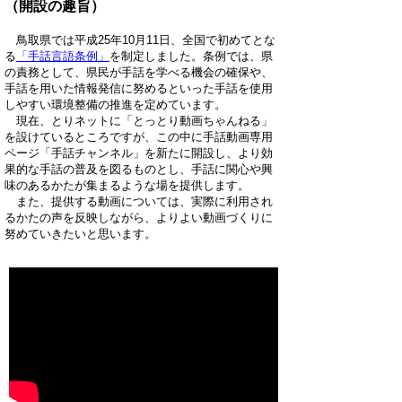
（開設の趣旨）
鳥取県では平成25年10月11日、全国で初めてとな
る
「手話言語条例」
を制定しました。条例では、県
の責務として、県民が手話を学べる機会の確保や、
手話を用いた情報発信に努めるといった手話を使用
しやすい環境整備の推進を定めています。
現在、とりネットに「とっとり動画ちゃんねる」
を設けているところですが、この中に手話動画専用
ページ「手話チャンネル」を新たに開設し、より効
果的な手話の普及を図るものとし、手話に関心や興
味のあるかたが集まるような場を提供します。
また、提供する動画については、実際に利用され
るかたの声を反映しながら、よりよい動画づくりに
努めていきたいと思います。