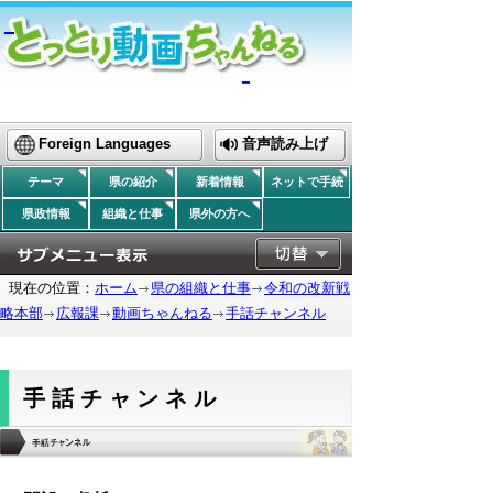
_
_
Foreign Languages
音声読み上げ
テーマ
県の紹介
新着情報
ネットで手続
県政情報
組織と仕事
県外の方へ
現在の位置：
ホーム
県の組織と仕事
令和の改新戦
略本部
広報課
動画ちゃんねる
手話チャンネル
手話チャンネル