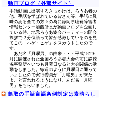
動画ブログ（外部サイト）
手話動画に出演するきっかけは、ろうあ者の
他、手話を学ばれている皆さん等、手話に興
味のある全ての方々の為に静岡県聴覚障害者
情報センター加藤所長が動画ブログを企画し
ている時、地元ろうあ協会パーティーの開会
挨拶で２分位語って皆が感激しているのを見
てこの「ハゲ・ヒゲ」をスカウトしたので
す。
あだ名「月曜男」の由来・・・平成18年6
月に開催された全国ろうあ者大会の前に静聴
協事務所へいつも月曜日なると大会関係の活
動をしました。毎週のように月曜日に通って
いましたので実行委員が「月曜男」が来た
よ、と言われるようになり、あだ名「月曜
男」をもらいました。
鳥取の手話言語条例制定は素晴らし
い他（ブログ）（外部サイト）
家電やパソコン、電車、手話、ろう者のこと
などを語る聴覚障害者業界で働く三十代男手­
話通訳士のブログ。毎日更新、時々手話・手
話通訳動画もアップします。
【特別編】台風多いよね（コント・
漫才） （外部サイト）