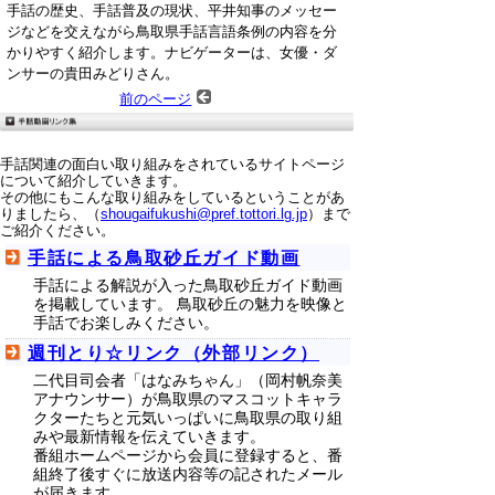
手話の歴史、手話普及の現状、平井知事のメッセー
ジなどを交えながら鳥取県手話言語条例の内容を分
かりやすく紹介します。ナビゲーターは、女優・ダ
ンサーの貴田みどりさん。
前のページ
手話関連の面白い取り組みをされているサイトページ
について紹介していきます。
その他にもこんな取り組みをしているということがあ
りましたら、（
shougaifukushi@pref.tottori.lg.jp
）まで
ご紹介ください。
手話による鳥取砂丘ガイド動画
手話による解説が入った鳥取砂丘ガイド動画
を掲載しています。 鳥取砂丘の魅力を映像と
手話でお楽しみください。
週刊とり☆リンク（外部リンク）
二代目司会者「はなみちゃん」（岡村帆奈美
アナウンサー）が鳥取県のマスコットキャラ
クターたちと元気いっぱいに鳥取県の取り組
みや最新情報を伝えていきます。
番組ホームページから会員に登録すると、番
組終了後すぐに放送内容等の記されたメール
が届きます。