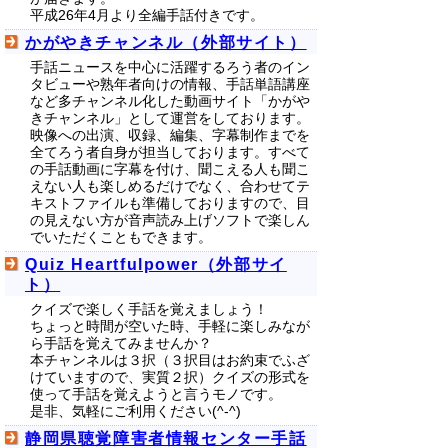
平成26年4月より全編手話付きです。
かがやきチャンネル（外部サイト）
手話ニュースを中心に活躍するろう者のイン
タビューや熟年者向けの情報、手話単語講座
など多チャンネル化した動画サイト「かがや
きチャンネル」として運営をしております。
映像への出演、収録、編集、字幕制作までを
全てろう者自身が担当しております。すべて
の手話動画に字幕を付け、聞こえる人も聞こ
えない人も楽しめるだけでなく、合わせてテ
キストファイルも準備しておりますので、目
の見えない方が音声読み上げソフトで楽しん
でいただくこともできます。
Quiz Heartfulpower（外部サイ
ト）
クイズで楽しく手話を覚えましょう！
ちょっと時間が空いた時、手軽に楽しみなが
ら手話を覚えてみませんか？
本チャンネルは３択（３択目はお約束でふざ
けていますので、実質２択）クイズの形式を
使って手話を覚えようと言うモノです。
是非、気軽にご利用ください(^-^)
静岡県聴覚障害者情報センター手話