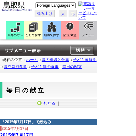
こ
の
ペ
読み上げ
大
元
ー
ジ
を
翻
訳
県外の方へ
分野で探す
組織で探す
防災 緊急
メニュー
す
る
現在の位置：
ホーム
県の組織と仕事
子ども家庭部
県立皆成学園
子ども達の食事
毎日の献立
毎日の献立
もどる
｜
「
2015年7月17日
」で絞込み
2015年7月17日
2015年7月17日